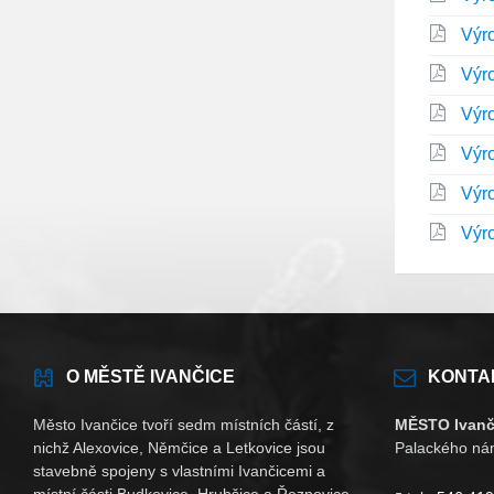
Výr
Výr
Výr
Výr
Výr
Výr
O MĚSTĚ IVANČICE
KONTA
Město Ivančice tvoří sedm místních částí, z
MĚSTO Ivanč
nichž Alexovice, Němčice a Letkovice jsou
Palackého nám
stavebně spojeny s vlastními Ivančicemi a