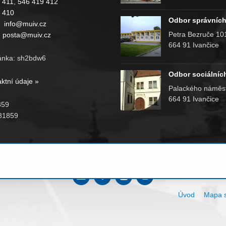
 411
,
546 419 412
 410
Odbor správních
:
info@muiv.cz
Petra Bezruče 10
:
posta@muiv.cz
664 91 Ivančice
ánka: sh2bdw6
Odbor sociálníc
aktní údaje »
Palackého náměst
664 91 Ivančice
859
81859
Email
Facebook
YouTube
Instagram
Úvod
Mapa s