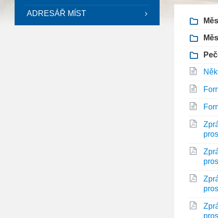
ADRESÁŘ MÍST
Měs
Měs
Peč
Něk
Form
Form
Zprá
pro
Zprá
pro
Zprá
pro
Zprá
pro