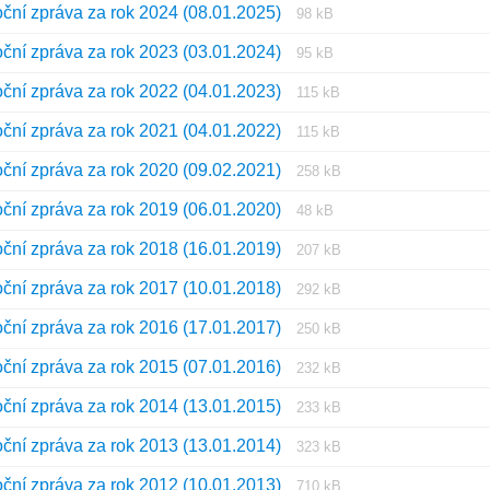
Prípona
Veľkosť
oční zpráva za rok 2024 (08.01.2025)
pdf
98 kB
súboru:
súboru:
Prípona
Veľkosť
oční zpráva za rok 2023 (03.01.2024)
pdf
95 kB
súboru:
súboru:
Prípona
Veľkosť
oční zpráva za rok 2022 (04.01.2023)
pdf
115 kB
súboru:
súboru:
Prípona
Veľkosť
oční zpráva za rok 2021 (04.01.2022)
pdf
115 kB
súboru:
súboru:
Prípona
Veľkosť
oční zpráva za rok 2020 (09.02.2021)
pdf
258 kB
súboru:
súboru:
Prípona
Veľkosť
oční zpráva za rok 2019 (06.01.2020)
pdf
48 kB
súboru:
súboru:
Prípona
Veľkosť
oční zpráva za rok 2018 (16.01.2019)
pdf
207 kB
súboru:
súboru:
Prípona
Veľkosť
oční zpráva za rok 2017 (10.01.2018)
pdf
292 kB
súboru:
súboru:
Prípona
Veľkosť
oční zpráva za rok 2016 (17.01.2017)
pdf
250 kB
súboru:
súboru:
Prípona
Veľkosť
oční zpráva za rok 2015 (07.01.2016)
pdf
232 kB
súboru:
súboru:
Prípona
Veľkosť
oční zpráva za rok 2014 (13.01.2015)
pdf
233 kB
súboru:
súboru:
Prípona
Veľkosť
oční zpráva za rok 2013 (13.01.2014)
pdf
323 kB
súboru:
súboru:
Prípona
Veľkosť
oční zpráva za rok 2012 (10.01.2013)
pdf
710 kB