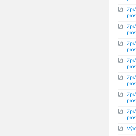
Zprá
pro
Zprá
pro
Zprá
pro
Zprá
pro
Zprá
pro
Zprá
pro
Zprá
pro
Výr