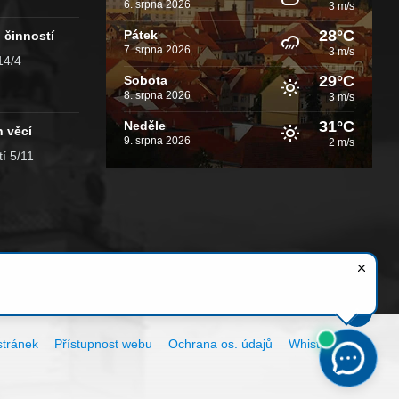
6. srpna 2026
3 m/s
28°C
Pátek
 činností
7. srpna 2026
3 m/s
14/4
29°C
Sobota
8. srpna 2026
3 m/s
31°C
Neděle
h věcí
9. srpna 2026
2 m/s
í 5/11
tránek
Přístupnost webu
Ochrana os. údajů
Whistleblowing
Cookies