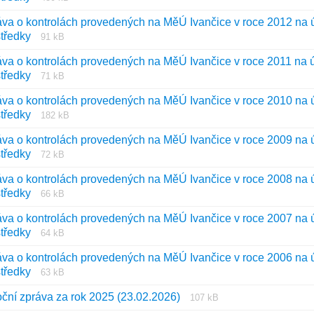
súboru:
súboru:
va o kontrolách provedených na MěÚ Ivančice v roce 2012 na ús
pdf
Prípona
Veľkosť
středky
91 kB
súboru:
súboru:
va o kontrolách provedených na MěÚ Ivančice v roce 2011 na ús
pdf
Prípona
Veľkosť
středky
71 kB
súboru:
súboru:
va o kontrolách provedených na MěÚ Ivančice v roce 2010 na ús
pdf
Prípona
Veľkosť
středky
182 kB
súboru:
súboru:
va o kontrolách provedených na MěÚ Ivančice v roce 2009 na ús
pdf
Prípona
Veľkosť
středky
72 kB
súboru:
súboru:
va o kontrolách provedených na MěÚ Ivančice v roce 2008 na ús
pdf
Prípona
Veľkosť
středky
66 kB
súboru:
súboru:
va o kontrolách provedených na MěÚ Ivančice v roce 2007 na ús
pdf
Prípona
Veľkosť
středky
64 kB
súboru:
súboru:
va o kontrolách provedených na MěÚ Ivančice v roce 2006 na ús
pdf
Prípona
Veľkosť
středky
63 kB
súboru:
súboru:
Prípona
Veľkosť
oční zpráva za rok 2025 (23.02.2026)
pdf
107 kB
súboru:
súboru: