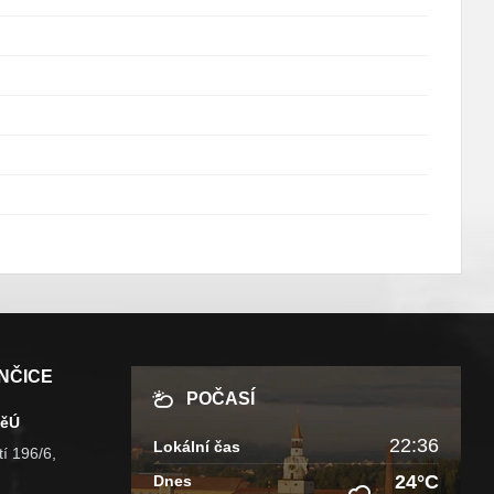
NČICE
POČASÍ
MěÚ
22:36
Lokální čas
í 196/6,
24°C
Dnes