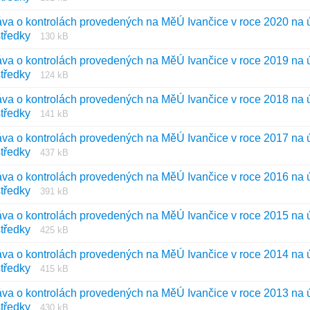
súboru:
súboru:
va o kontrolách provedených na MěÚ Ivančice v roce 2020 na ús
pdf
Prípona
Veľkosť
středky
130 kB
súboru:
súboru:
va o kontrolách provedených na MěÚ Ivančice v roce 2019 na ús
pdf
Prípona
Veľkosť
středky
124 kB
súboru:
súboru:
va o kontrolách provedených na MěÚ Ivančice v roce 2018 na ús
pdf
Prípona
Veľkosť
středky
141 kB
súboru:
súboru:
va o kontrolách provedených na MěÚ Ivančice v roce 2017 na ús
pdf
Prípona
Veľkosť
středky
437 kB
súboru:
súboru:
va o kontrolách provedených na MěÚ Ivančice v roce 2016 na ús
pdf
Prípona
Veľkosť
středky
391 kB
súboru:
súboru:
va o kontrolách provedených na MěÚ Ivančice v roce 2015 na ús
pdf
Prípona
Veľkosť
středky
425 kB
súboru:
súboru:
va o kontrolách provedených na MěÚ Ivančice v roce 2014 na ús
pdf
Prípona
Veľkosť
středky
415 kB
súboru:
súboru:
va o kontrolách provedených na MěÚ Ivančice v roce 2013 na ús
pdf
Prípona
Veľkosť
středky
430 kB