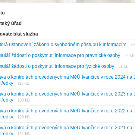
to
tský úřad
ovatelská služba
Pr
V
terá ustanovení zákona o svobodném přístupu k informacím
70
sú
sú
Príp
Veľk
ulář žádosti o poskytnutí informace pro právnické osoby
54 kB
rtf
súbo
súbo
Prípona
Veľkosť
ulář žádosti o poskytnutí informace pro fyzické osoby
51 kB
rtf
súboru:
súboru:
va o kontrolách provedených na MěÚ Ivančice v roce 2024 na ús
rtf
Prípona
Veľkosť
středky
113 kB
súboru:
súboru:
va o kontrolách provedených na MěÚ Ivančice v roce 2023 na ús
pdf
Prípona
Veľkosť
středky
103 kB
súboru:
súboru:
va o kontrolách provedených na MěÚ Ivančice v roce 2022 na ús
pdf
Prípona
Veľkosť
středky
128 kB
súboru:
súboru:
va o kontrolách provedených na MěÚ Ivančice v roce 2021 na ús
pdf
Prípona
Veľkosť
středky
131 kB