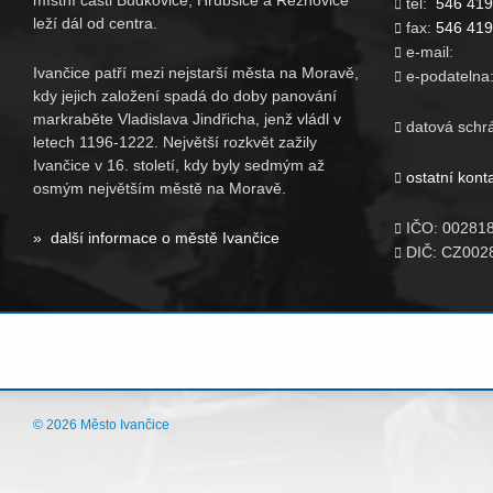
místní části Budkovice, Hrubšice a Řeznovice
tel:
546 419

leží dál od centra.
fax:
546 419

e-mail

Ivančice patří mezi nejstarší města na Moravě,
e-podatelna

kdy jejich založení spadá do doby panování
markraběte Vladislava Jindřicha, jenž vládl v
datová schr

letech 1196-1222. Největší rozkvět zažily
Ivančice v 16. století, kdy byly sedmým až
ostatní kont

osmým největším městě na Moravě.
IČO: 00281

» další informace o městě Ivančice
DIČ: CZ002

© 2026 Město Ivančice