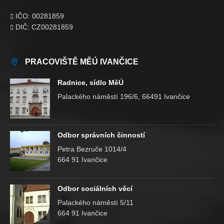
IČO: 00281859

DIČ: CZ00281859

PRACOVIŠTĚ MĚÚ IVANČICE
Radnice, sídlo MěÚ
Palackého náměstí 196/6, 66491 Ivančice
Odbor správních činností
Petra Bezruče 1014/4
664 91 Ivančice
Odbor sociálních věcí
Palackého náměstí 5/11
664 91 Ivančice