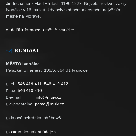
Jindřicha, jenž vládl v letech 1196-1222. Největší rozkvět zažily
Ivančice v 16. století, kdy byly sedmým až osmým největším
městě na Moravě.
» další informace o městě Ivančice
KONTAKT
MĚSTO Ivančice
Palackého náměstí 196/6, 664 91 Ivančice
tel:
546 419 411
,
546 419 412

fax:
546 419 410

e-mail:
info@muiv.cz

e-podatelna:
posta@muiv.cz

datová schránka: sh2bdw6

ostatní kontaktní údaje »
