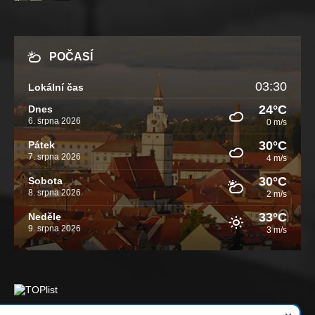
POČASÍ
03:30
Lokální čas
24°C
Dnes
6. srpna 2026
0 m/s
30°C
Pátek
7. srpna 2026
4 m/s
30°C
Sobota
8. srpna 2026
2 m/s
33°C
Neděle
9. srpna 2026
3 m/s