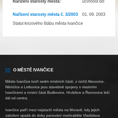
Nařízení starosty města:
účinnost od:
Nařízení starosty města č. 3/2003
01. 09. 2003
Statut krizového štábu města Ivančice
O MĚSTĚ IVANČICE
Město Ivančice tvoří sedm místních částí, z nichž Alexovice,
Němčice a Letkovice jsou stavebně spojeny s vlastními
Ivančicemi a místní části Budkovice, Hrubšice a Řeznovice leží
dál od centra.
Ivančice patří mezi nejstarší města na Moravě, kdy jejich
založení spadá do doby panování markraběte Vladislava