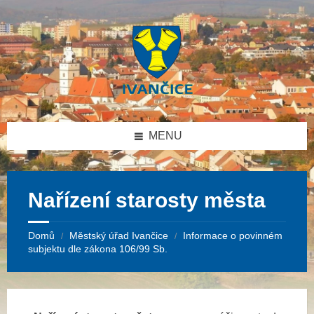
Přeskočit
Přeskočit
Přeskočit
na
na
na
obsah
levý
patičku
panel
MENU
Nařízení starosty města
Domů
Městský úřad Ivančice
Informace o povinném
/
/
subjektu dle zákona 106/99 Sb.