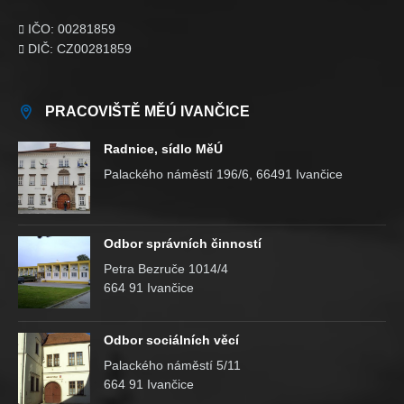
IČO: 00281859

DIČ: CZ00281859

PRACOVIŠTĚ MĚÚ IVANČICE
Radnice, sídlo MěÚ
Palackého náměstí 196/6, 66491 Ivančice
Odbor správních činností
Petra Bezruče 1014/4
664 91 Ivančice
Odbor sociálních věcí
Palackého náměstí 5/11
664 91 Ivančice