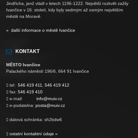
Jindřicha, jenž vládl v letech 1196-1222. Největší rozkvět zažily
Ivančice v 16. století, kdy byly sedmým až osmým největším
městě na Moravě.
» další informace o městě Ivančice
KONTAKT
MĚSTO Ivančice
Palackého náměstí 196/6, 664 91 Ivančice
tel:
546 419 411
,
546 419 412

fax:
546 419 410

e-mail:
info@muiv.cz

e-podatelna:
posta@muiv.cz

datová schránka: sh2bdw6

ostatní kontaktní údaje »
