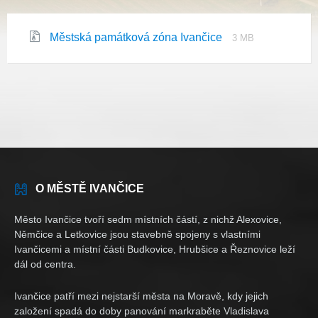
Prípona
Veľkosť
Městská památková zóna Ivančice
3 MB
súboru:
súboru:
zip
O MĚSTĚ IVANČICE
Město Ivančice tvoří sedm místních částí, z nichž Alexovice,
Němčice a Letkovice jsou stavebně spojeny s vlastními
Ivančicemi a místní části Budkovice, Hrubšice a Řeznovice leží
dál od centra.
Ivančice patří mezi nejstarší města na Moravě, kdy jejich
založení spadá do doby panování markraběte Vladislava