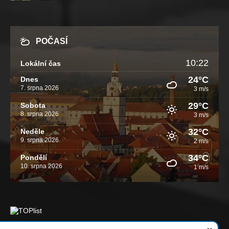
POČASÍ
10:22
Lokální čas
24°C
Dnes
7. srpna 2026
3 m/s
29°C
Sobota
8. srpna 2026
3 m/s
32°C
Neděle
9. srpna 2026
2 m/s
34°C
Pondělí
10. srpna 2026
1 m/s