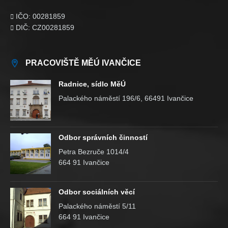
IČO: 00281859

DIČ: CZ00281859

PRACOVIŠTĚ MĚÚ IVANČICE
Radnice, sídlo MěÚ
Palackého náměstí 196/6, 66491 Ivančice
Odbor správních činností
Petra Bezruče 1014/4
664 91 Ivančice
Odbor sociálních věcí
Palackého náměstí 5/11
664 91 Ivančice