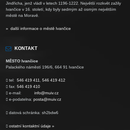
Jindřicha, jenž vládl v letech 1196-1222. Největší rozkvět zažily
Ivančice v 16. století, kdy byly sedmým až osmým největším
městě na Moravě.
» další informace o městě Ivančice
KONTAKT
MĚSTO Ivančice
Palackého náměstí 196/6, 664 91 Ivančice
tel:
546 419 411
,
546 419 412

fax:
546 419 410

e-mail:
info@muiv.cz

e-podatelna:
posta@muiv.cz

datová schránka: sh2bdw6

ostatní kontaktní údaje »
