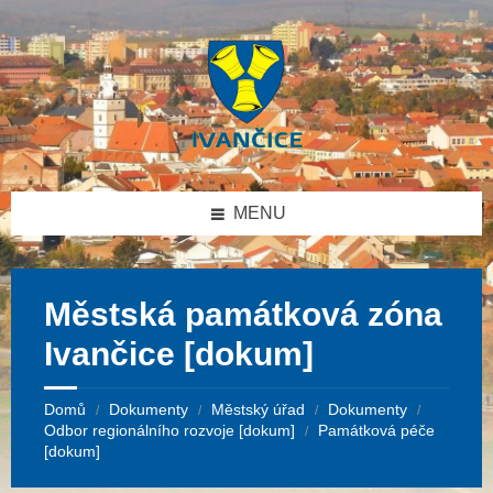
Přeskočit
Přeskočit
Přeskočit
na
na
na
obsah
levý
patičku
panel
MENU
Městská památková zóna
Ivančice [dokum]
Domů
Dokumenty
Městský úřad
Dokumenty
/
/
/
/
Odbor regionálního rozvoje [dokum]
Památková péče
/
[dokum]