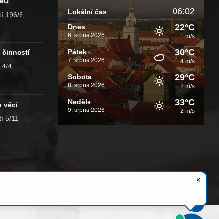
MěÚ
06:02
Lokální čas
í 196/6,
22°C
Dnes
6. srpna 2026
1 m/s
30°C
Pátek
 činností
7. srpna 2026
4 m/s
14/4
29°C
Sobota
8. srpna 2026
2 m/s
33°C
Neděle
h věcí
9. srpna 2026
2 m/s
í 5/11