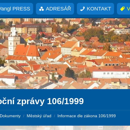
Vangl PRESS
ADRESÁŘ
KONTAKT
V
oční zprávy 106/1999
Dokumenty
Městský úřad
Informace dle zákona 106/1999
/
/