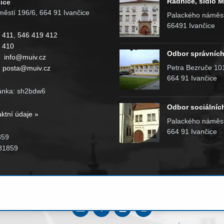
Radnice, sídlo 
ice
ěstí 196/6, 664 91 Ivančice
Palackého náměst
66491 Ivančice
 411
,
546 419 412
 410
Odbor správních
:
info@muiv.cz
Petra Bezruče 10
:
posta@muiv.cz
664 91 Ivančice
ánka: sh2bdw6
Odbor sociálníc
aktní údaje »
Palackého náměst
664 91 Ivančice
859
81859
Email
Facebook
YouTube
Instagram