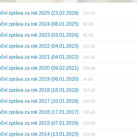
Prípona
Veľkosť
oční zpráva za rok 2025 (23.02.2026)
107 kB
súboru:
súboru:
Prípona
Veľkosť
oční zpráva za rok 2024 (08.01.2025)
pdf
98 kB
súboru:
súboru:
Prípona
Veľkosť
oční zpráva za rok 2023 (03.01.2024)
pdf
95 kB
súboru:
súboru:
Prípona
Veľkosť
oční zpráva za rok 2022 (04.01.2023)
pdf
115 kB
súboru:
súboru:
Prípona
Veľkosť
oční zpráva za rok 2021 (04.01.2022)
pdf
115 kB
súboru:
súboru:
Prípona
Veľkosť
oční zpráva za rok 2020 (09.02.2021)
pdf
258 kB
súboru:
súboru:
Prípona
Veľkosť
oční zpráva za rok 2019 (06.01.2020)
pdf
48 kB
súboru:
súboru:
Prípona
Veľkosť
oční zpráva za rok 2018 (16.01.2019)
pdf
207 kB
súboru:
súboru:
Prípona
Veľkosť
oční zpráva za rok 2017 (10.01.2018)
pdf
292 kB
súboru:
súboru:
Prípona
Veľkosť
oční zpráva za rok 2016 (17.01.2017)
pdf
250 kB
súboru:
súboru:
Prípona
Veľkosť
oční zpráva za rok 2015 (07.01.2016)
pdf
232 kB
súboru:
súboru:
Prípona
Veľkosť
oční zpráva za rok 2014 (13.01.2015)
pdf
233 kB