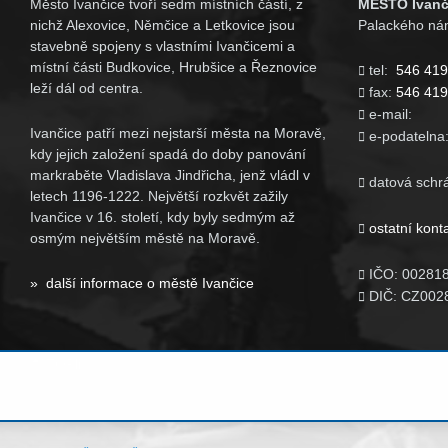
Město Ivančice tvoří sedm místních částí, z
MĚSTO Ivanč
nichž Alexovice, Němčice a Letkovice jsou
Palackého nám
stavebně spojeny s vlastními Ivančicemi a
místní části Budkovice, Hrubšice a Řeznovice
tel:
546 419

leží dál od centra.
fax:
546 419

e-mail

Ivančice patří mezi nejstarší města na Moravě,
e-podatelna

kdy jejich založení spadá do doby panování
markraběte Vladislava Jindřicha, jenž vládl v
datová schr

letech 1196-1222. Největší rozkvět zažily
Ivančice v 16. století, kdy byly sedmým až
ostatní kont

osmým největším městě na Moravě.
IČO: 00281

» další informace o městě Ivančice
DIČ: CZ002
