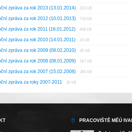
súboru:
súboru:
Prípona
Veľkosť
oční zpráva za rok 2013 (13.01.2014)
pdf
323 kB
súboru:
súboru:
Prípona
Veľkosť
oční zpráva za rok 2012 (10.01.2013)
pdf
710 kB
súboru:
súboru:
Prípona
Veľkosť
oční zpráva za rok 2011 (16.01.2012)
pdf
449 kB
súboru:
súboru:
Prípona
Veľkosť
oční zpráva za rok 2010 (14.01.2011)
pdf
33 kB
súboru:
súboru:
Prípona
Veľkosť
oční zpráva za rok 2009 (08.02.2010)
pdf
45 kB
súboru:
súboru:
Prípona
Veľkosť
oční zpráva za rok 2008 (08.01.2009)
pdf
267 kB
súboru:
súboru:
Prípona
Veľkosť
oční zpráva za rok 2007 (15.02.2008)
pdf
265 kB
súboru:
súboru:
Prípona
Veľkosť
oční zpráva za roky 2007-2011
30 kB
pdf
súboru:
súboru:
pdf
KT
PRACOVIŠTĚ MĚÚ IVA