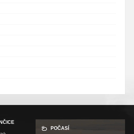
NČICE
POČASÍ