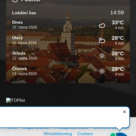
14:59
Lokální čas
33°C
Dnes
10. srpna 2026
4 m/s
28°C
Úterý
11. srpna 2026
6 m/s
28°C
Středa
12. srpna 2026
3 m/s
28°C
Čtvrtek
13. srpna 2026
4 m/s
Email
Facebook
YouTube
Instagram
Úvod
Mapa stránek
Přístupnost webu
Ochrana os. údajů
Whistleblowing
Cookies