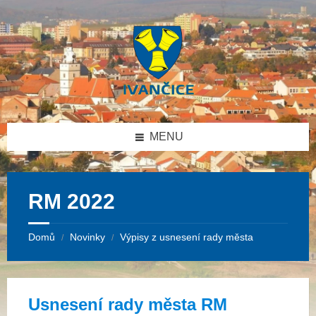
Přeskočit
Přeskočit
Přeskočit
Přeskočit
na
na
na
na
obsah
levý
pravý
patičku
panel
panel
MENU
RM 2022
Domů
Novinky
Výpisy z usnesení rady města
/
/
Usnesení rady města RM