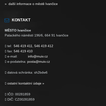
» další informace o městě Ivančice
KONTAKT
MĚSTO Ivančice
Palackého náměstí 196/6, 664 91 Ivančice
tel:
546 419 411
,
546 419 412

fax:
546 419 410

e-mail:
info@muiv.cz

e-podatelna:
posta@muiv.cz

datová schránka: sh2bdw6

ostatní kontaktní údaje »

IČO: 00281859

DIČ: CZ00281859
