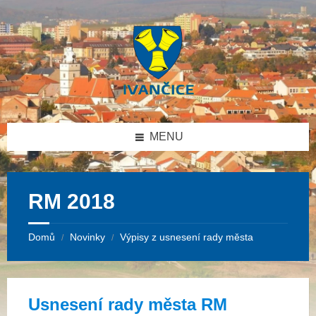
Přeskočit
Přeskočit
Přeskočit
Přeskočit
na
na
na
na
obsah
levý
pravý
patičku
panel
panel
MENU
RM 2018
Domů
Novinky
Výpisy z usnesení rady města
/
/
Usnesení rady města RM