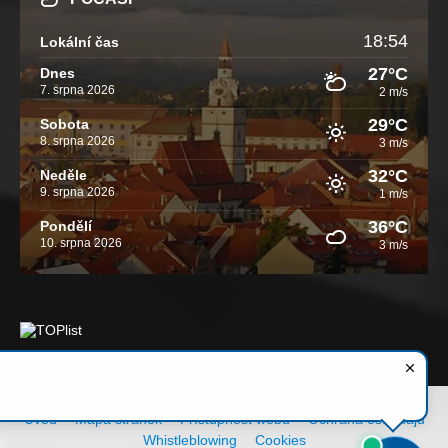
18:54
Lokální čas
27°C
Dnes
7. srpna 2026
2 m/s
29°C
Sobota
8. srpna 2026
3 m/s
32°C
Neděle
9. srpna 2026
1 m/s
36°C
Pondělí
10. srpna 2026
3 m/s
Email
Facebook
YouTube
Instagram
Úvod
Mapa stránek
Přístupnost webu
Ochrana os. údajů
Whistleblowing
Cookies