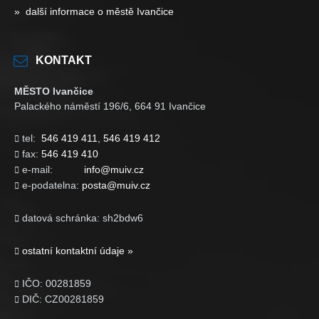
» další informace o městě Ivančice
KONTAKT
MĚSTO Ivančice
Palackého náměstí 196/6, 664 91 Ivančice
tel:
546 419 411
,
546 419 412

fax:
546 419 410

e-mail:
info@muiv.cz

e-podatelna:
posta@muiv.cz

datová schránka: sh2bdw6

ostatní kontaktní údaje »

IČO: 00281859

DIČ: CZ00281859
