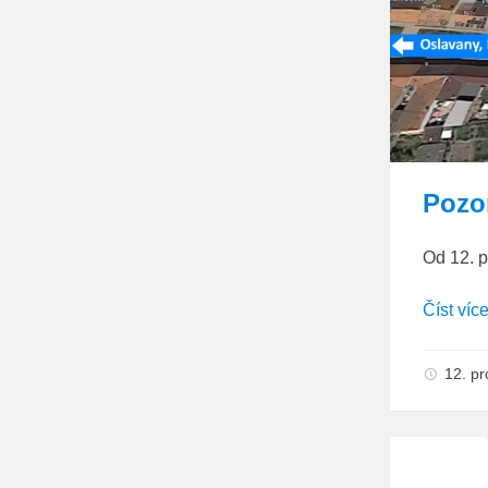
Pozor
Od 12. p
Číst víc
12. p