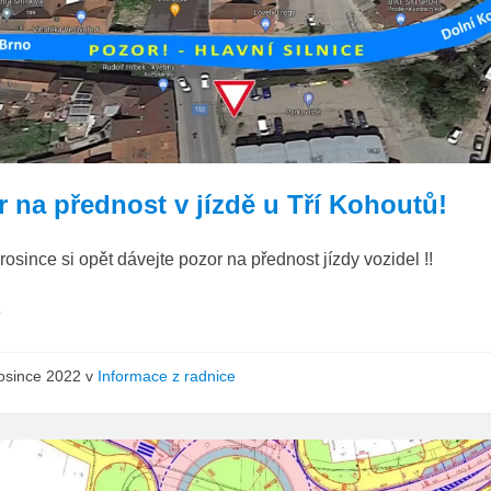
3K
přednost
v
jízdě
 na přednost v jízdě u Tří Kohoutů!
rosince si opět dávejte pozor na přednost jízdy vozidel !!
e
rosince 2022
v
Informace z radnice
3K_situace