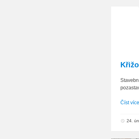
Křižo
Stavební
pozast
Číst víc
24. ú