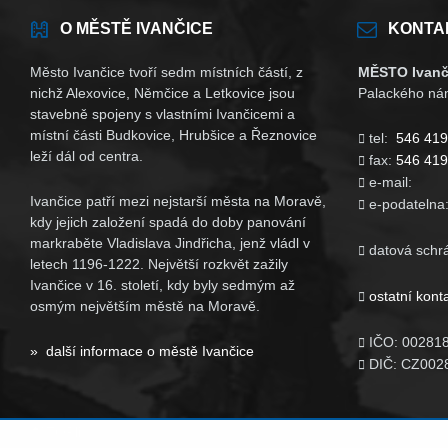
O MĚSTĚ IVANČICE
KONTA
Město Ivančice tvoří sedm místních částí, z
MĚSTO Ivanč
nichž Alexovice, Němčice a Letkovice jsou
Palackého nám
stavebně spojeny s vlastními Ivančicemi a
místní části Budkovice, Hrubšice a Řeznovice
tel:
546 419

leží dál od centra.
fax:
546 419

e-mail

Ivančice patří mezi nejstarší města na Moravě,
e-podatelna

kdy jejich založení spadá do doby panování
markraběte Vladislava Jindřicha, jenž vládl v
datová schr

letech 1196-1222. Největší rozkvět zažily
Ivančice v 16. století, kdy byly sedmým až
ostatní kont

osmým největším městě na Moravě.
IČO: 00281

» další informace o městě Ivančice
DIČ: CZ002
