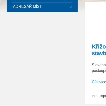
ADRESÁŘ MÍST
Křiž
stav
Stavební
postoupi
Číst víc
9. sr