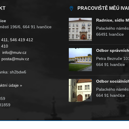
KT
PRACOVIŠTĚ MĚÚ IVA
Radnice, sídlo 
ice
ěstí 196/6, 664 91 Ivančice
Palackého náměst
66491 Ivančice
 411
,
546 419 412
 410
Odbor správních
:
info@muiv.cz
Petra Bezruče 10
:
posta@muiv.cz
664 91 Ivančice
ánka: sh2bdw6
Odbor sociálníc
aktní údaje »
Palackého náměst
664 91 Ivančice
859
81859