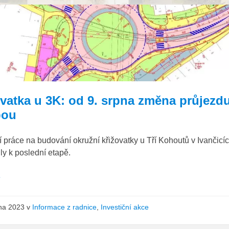
3K_situace
ovatka u 3K: od 9. srpna změna průjezd
bou
 práce na budování okružní křižovatky u Tří Kohoutů v Ivančicí
ly k poslední etapě.
e
pna 2023
v
Informace z radnice
,
Investiční akce