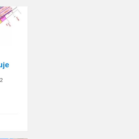
uje
22