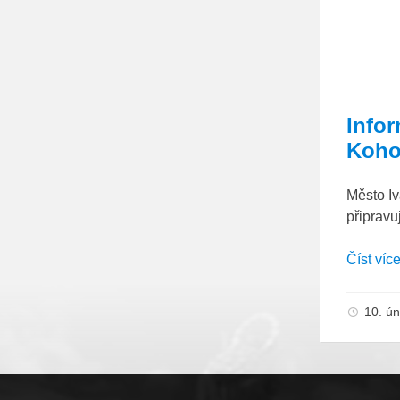
Infor
Koho
Město Iv
připravu
Číst víc
10. ú