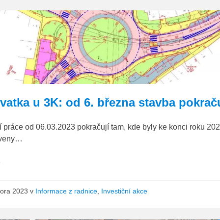
3K_situace
vatka u 3K: od 6. března stavba pokrač
 práce od 06.03.2023 pokračují tam, kde byly ke konci roku 20
aveny…
e
nora 2023
v
Informace z radnice
,
Investiční akce