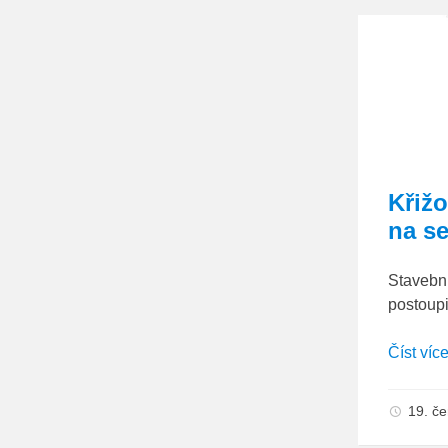
Křižo
na s
Stavební
postoup
Číst víc
19. č