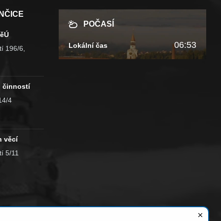
NČICE
POČASÍ
MěÚ
06:53
Lokální čas
í 196/6,
 činností
14/4
h věcí
í 5/11