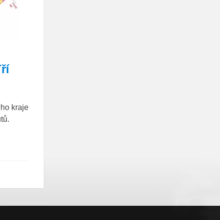
ří
ho kraje
tů.