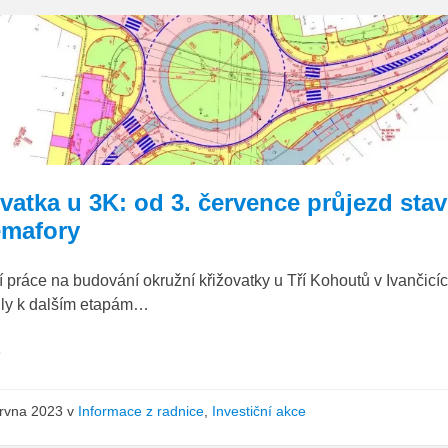
3K_situace
vatka u 3K: od 3. července průjezd sta
emafory
 práce na budování okružní křižovatky u Tří Kohoutů v Ivančicí
ily k dalším etapám…
e
ervna 2023
v
Informace z radnice
,
Investiční akce