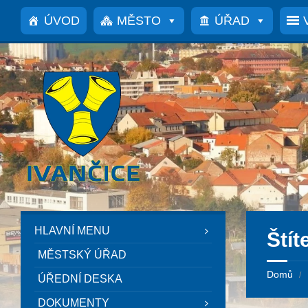
Přeskočit
Přeskočit
Přeskočit
Přeskočit
na
na
na
na
ÚVOD
MĚSTO
ÚŘAD
obsah
levý
pravý
patičku
panel
panel
HLAVNÍ MENU
Štít
MĚSTSKÝ ÚŘAD
Domů
/
ÚŘEDNÍ DESKA
DOKUMENTY