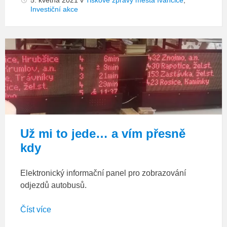
5. května 2021
v
Tiskové zprávy města Ivančice
,
Investiční akce
Informační
panel
IDS
Už mi to jede… a vím přesně
kdy
Elektronický informační panel pro zobrazování
odjezdů autobusů.
Číst více