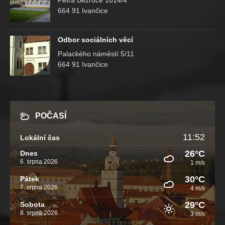
Petra Bezruče 1014/4
664 91 Ivančice
Odbor sociálních věcí
Palackého náměstí 5/11
664 91 Ivančice
POČASÍ
11:52
Lokální čas
26°C
Dnes
6. srpna 2026
1 m/s
30°C
Pátek
7. srpna 2026
4 m/s
29°C
Sobota
8. srpna 2026
3 m/s