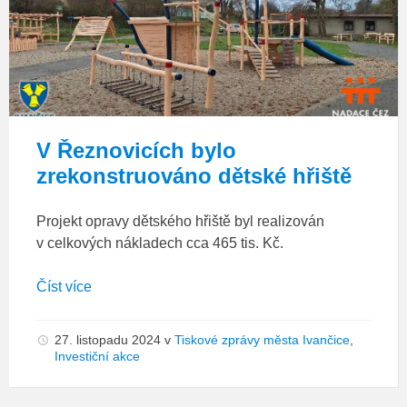
hřiště
Řeznovice
V Řeznovicích bylo
zrekonstruováno dětské hřiště
Projekt opravy dětského hřiště byl realizován
v celkových nákladech cca 465 tis. Kč.
Číst více
27. listopadu 2024
v
Tiskové zprávy města Ivančice
,
Investiční akce