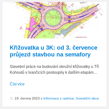
3K_situace
Křižovatka u 3K: od 3. července
průjezd stavbou na semafory
Stavební práce na budování okružní křižovatky u Tří
Kohoutů v Ivančicích postoupily k dalším etapám…
Číst více
19. června 2023
v
Informace z radnice
,
Investiční akce