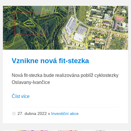
fitstezka_banner
Vznikne nová fit-stezka
Nová fit-stezka bude realizována poblíž cyklostezky
Oslavany-Ivančice
Číst více
27. dubna 2022
v
Investiční akce