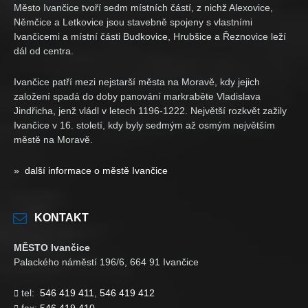
Město Ivančice tvoří sedm místních částí, z nichž Alexovice,
Němčice a Letkovice jsou stavebně spojeny s vlastními
Ivančicemi a místní části Budkovice, Hrubšice a Řeznovice leží
dál od centra.
Ivančice patří mezi nejstarší města na Moravě, kdy jejich
založení spadá do doby panování markraběte Vladislava
Jindřicha, jenž vládl v letech 1196-1222. Největší rozkvět zažily
Ivančice v 16. století, kdy byly sedmým až osmým největším
městě na Moravě.
» další informace o městě Ivančice
KONTAKT
MĚSTO Ivančice
Palackého náměstí 196/6, 664 91 Ivančice
tel:
546 419 411
,
546 419 412
