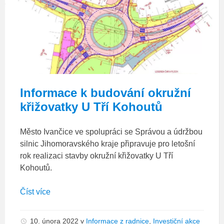
3K_situace
Informace k budování okružní
křižovatky U Tří Kohoutů
Město Ivančice ve spolupráci se Správou a údržbou
silnic Jihomoravského kraje připravuje pro letošní
rok realizaci stavby okružní křižovatky U Tří
Kohoutů.
Číst více
10. února 2022
v
Informace z radnice
,
Investiční akce