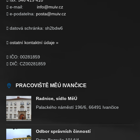
fax:
546 419 410

e-mail:
info@muiv.cz

e-podatelna:
posta@muiv.cz

datová schránka: sh2bdw6

ostatní kontaktní údaje »

IČO: 00281859

DIČ: CZ00281859

PRACOVIŠTĚ MĚÚ IVANČICE
Radnice, sídlo MěÚ
Palackého náměstí 196/6, 66491 Ivančice
Odbor správních činností