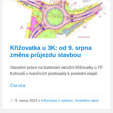
3K_situace
Křižovatka u 3K: od 9. srpna
změna průjezdu stavbou
Stavební práce na budování okružní křižovatky u Tří
Kohoutů v Ivančicích postoupily k poslední etapě.
Číst více
9. srpna 2023
v
Informace z radnice
,
Investiční akce