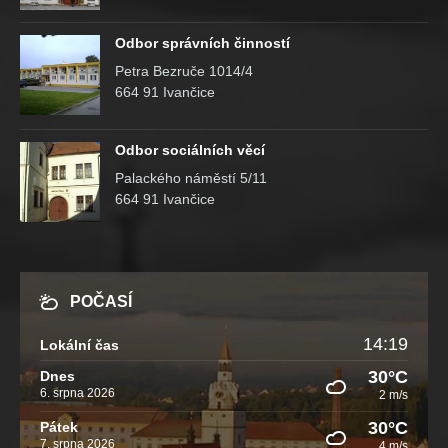
Odbor správních činností
Petra Bezruče 1014/4
664 91 Ivančice
Odbor sociálních věcí
Palackého náměstí 5/11
664 91 Ivančice
POČASÍ
14:19
Lokální čas
30°C
Dnes
6. srpna 2026
2 m/s
30°C
Pátek
7. srpna 2026
4 m/s