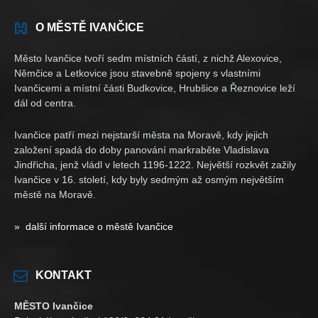
O MĚSTĚ IVANČICE
Město Ivančice tvoří sedm místních částí, z nichž Alexovice,
Němčice a Letkovice jsou stavebně spojeny s vlastními
Ivančicemi a místní části Budkovice, Hrubšice a Řeznovice leží
dál od centra.
Ivančice patří mezi nejstarší města na Moravě, kdy jejich
založení spadá do doby panování markraběte Vladislava
Jindřicha, jenž vládl v letech 1196-1222. Největší rozkvět zažily
Ivančice v 16. století, kdy byly sedmým až osmým největším
městě na Moravě.
» další informace o městě Ivančice
KONTAKT
MĚSTO Ivančice