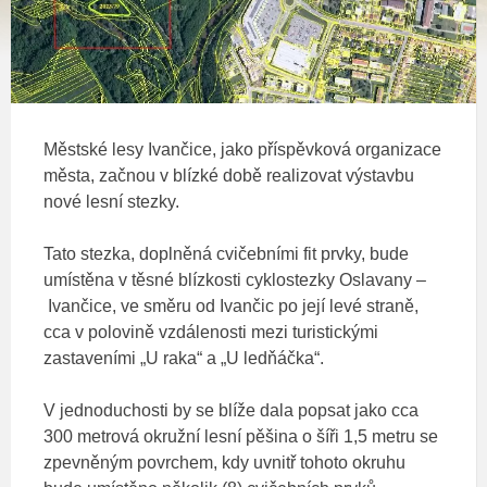
Městské lesy Ivančice, jako příspěvková organizace
města, začnou v blízké době realizovat výstavbu
nové lesní stezky.
Tato stezka, doplněná cvičebními fit prvky, bude
umístěna v těsné blízkosti cyklostezky Oslavany –
Ivančice, ve směru od Ivančic po její levé straně,
cca v polovině vzdálenosti mezi turistickými
zastaveními „U raka“ a „U ledňáčka“.
V jednoduchosti by se blíže dala popsat jako cca
300 metrová okružní lesní pěšina o šíři 1,5 metru se
zpevněným povrchem, kdy uvnitř tohoto okruhu