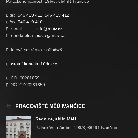
Palackého náměstí 196/6, 664 91 Ivančice
tel:
546 419 411
,
546 419 412

fax:
546 419 410

e-mail:
info@muiv.cz

e-podatelna:
posta@muiv.cz

datová schránka: sh2bdw6

ostatní kontaktní údaje »

IČO: 00281859

DIČ: CZ00281859

PRACOVIŠTĚ MĚÚ IVANČICE
Radnice, sídlo MěÚ
Palackého náměstí 196/6, 66491 Ivančice