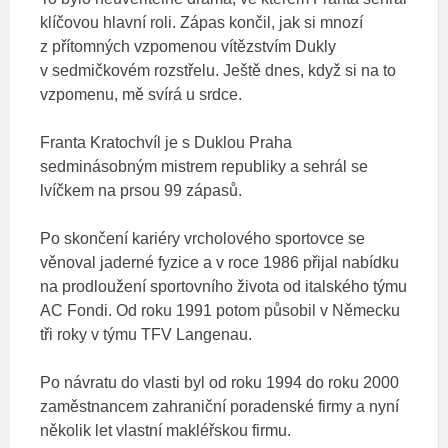
klíčovou hlavní roli. Zápas končil, jak si mnozí
z přítomných vzpomenou vítězstvím Dukly
v sedmičkovém rozstřelu. Ještě dnes, když si na to
vzpomenu, mě svírá u srdce.
Franta Kratochvíl je s Duklou Praha
sedminásobným mistrem republiky a sehrál se
lvíčkem na prsou 99 zápasů.
Po skončení kariéry vrcholového sportovce se
věnoval jaderné fyzice a v roce 1986 přijal nabídku
na prodloužení sportovního života od italského týmu
AC Fondi. Od roku 1991 potom působil v Německu
tři roky v týmu TFV Langenau.
Po návratu do vlasti byl od roku 1994 do roku 2000
zaměstnancem zahraniční poradenské firmy a nyní
několik let vlastní makléřskou firmu.