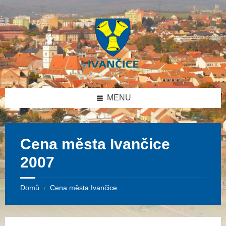
Přeskočit
Přeskočit
Přeskočit
Přeskočit
na
na
na
na
obsah
levý
pravý
patičku
panel
panel
MENU
Cena města Ivančice
2007
Domů
Cena města Ivančice
/