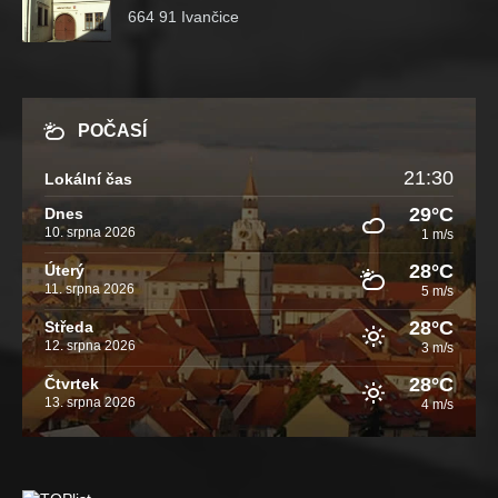
664 91 Ivančice
POČASÍ
21:30
Lokální čas
29°C
Dnes
10. srpna 2026
1 m/s
28°C
Úterý
11. srpna 2026
5 m/s
28°C
Středa
12. srpna 2026
3 m/s
28°C
Čtvrtek
13. srpna 2026
4 m/s