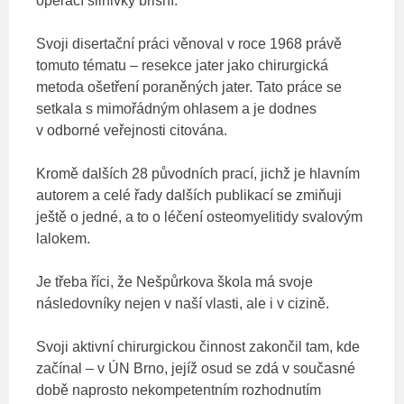
operací slinivky břišní.
Svoji disertační práci věnoval v roce 1968 právě
tomuto tématu – resekce jater jako chirurgická
metoda ošetření poraněných jater. Tato práce se
setkala s mimořádným ohlasem a je dodnes
v odborné veřejnosti citována.
Kromě dalších 28 původních prací, jichž je hlavním
autorem a celé řady dalších publikací se zmiňuji
ještě o jedné, a to o léčení osteomyelitidy svalovým
lalokem.
Je třeba říci, že Nešpůrkova škola má svoje
následovníky nejen v naší vlasti, ale i v cizině.
Svoji aktivní chirurgickou činnost zakončil tam, kde
začínal – v ÚN Brno, jejíž osud se zdá v současné
době naprosto nekompetentním rozhodnutím