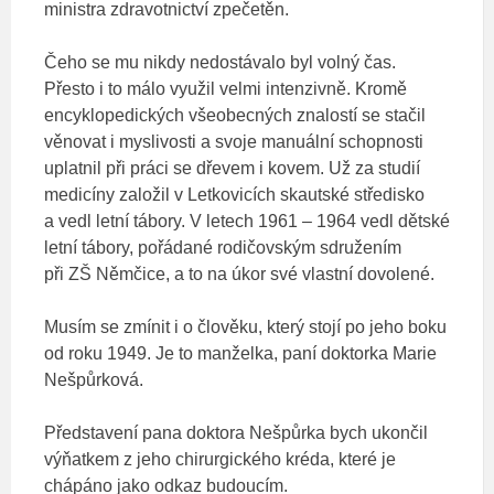
ministra zdravotnictví zpečetěn.
Čeho se mu nikdy nedostávalo byl volný čas.
Přesto i to málo využil velmi intenzivně. Kromě
encyklopedických všeobecných znalostí se stačil
věnovat i myslivosti a svoje manuální schopnosti
uplatnil při práci se dřevem i kovem. Už za studií
medicíny založil v Letkovicích skautské středisko
a vedl letní tábory. V letech 1961 – 1964 vedl dětské
letní tábory, pořádané rodičovským sdružením
při ZŠ Němčice, a to na úkor své vlastní dovolené.
Musím se zmínit i o člověku, který stojí po jeho boku
od roku 1949. Je to manželka, paní doktorka Marie
Nešpůrková.
Představení pana doktora Nešpůrka bych ukončil
výňatkem z jeho chirurgického kréda, které je
chápáno jako odkaz budoucím.