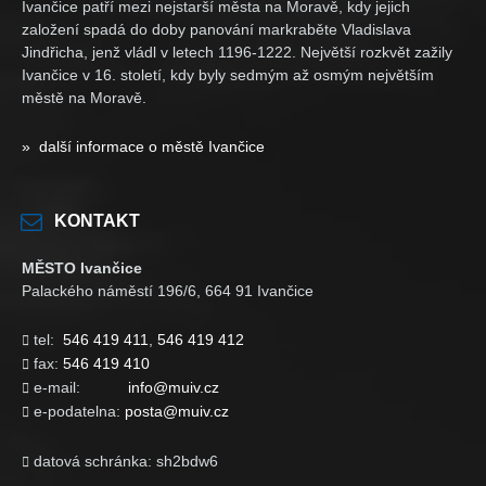
Ivančice patří mezi nejstarší města na Moravě, kdy jejich
založení spadá do doby panování markraběte Vladislava
Jindřicha, jenž vládl v letech 1196-1222. Největší rozkvět zažily
Ivančice v 16. století, kdy byly sedmým až osmým největším
městě na Moravě.
» další informace o městě Ivančice
KONTAKT
MĚSTO Ivančice
Palackého náměstí 196/6, 664 91 Ivančice
tel:
546 419 411
,
546 419 412

fax:
546 419 410

e-mail:
info@muiv.cz

e-podatelna:
posta@muiv.cz

datová schránka: sh2bdw6
