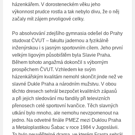
házenkářem. V dorosteneckém věku jeho
výkonnost prudce rostla a tak nebylo divu, že o něj
začaly mít zájem prvoligové celky.
Po absolvování zdejšího gymnasia odešel do Prahy
studovat ČVUT – fakultu jadernou a fyzikálně
inženýrskou i s jasným sportovním cílem. Jeho první
velkým ligovým působištěm byla Slavie Praha.
Během tohoto angažmá dokončil s výborným
prospěchem ČVUT. Vzhledem ke svým
házenkářským kvalitám nemohl skončit jinde než ve
slavné Dukle Praha a národním mužstvu. V obou
těchto dresech sehrál bezpočet kvalitních zápasů
a při jejich sledování mu fandily při televizních
přenosech celé sportovní Ivančice. Těch slavných
utkání bylo mnoho, ale nemohu nevzpomenout na
jedno. Na odvetné finále PMEZ mezi Duklou Praha
a Metaloplastikou Šabac v roce 1984 v Jugoslávii.
To bylo neuvěřitelné drama, ve kterém Franta sehrál