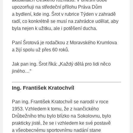
upozorňuji na středeční přílohu Práva Dům
a bydlení, kde ing. Šrot v rubrice Týden v zahradě
radí, co konkrétně se musí na zahrádce udělat, aby
byla nejen k užitku, ale i potěšení ducha.
Paní Šrotová je rodačkou z Moravského Krumlova
a žijí spolu už přes 60 roků.
Jak pan ing. Šrot říká: „Každý dělá pro lidi něco
jiného…“
Ing. František Kratochvíl
Pan ing. František Kratochvíl se narodil v roce
1953. Vzhledem k tomu, že z ivančického
Drůbežního trhu bylo blízko na Sokolovnu, bylo
prakticky jisté, že se i vzhledem ke své postavě
a všeobecnému sportovnímu nadání stane