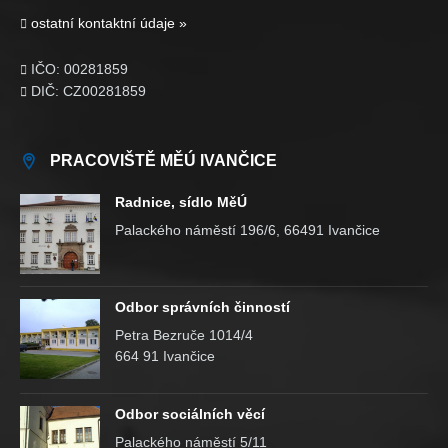
ostatní kontaktní údaje »

IČO: 00281859

DIČ: CZ00281859

PRACOVIŠTĚ MĚÚ IVANČICE
Radnice, sídlo MěÚ
Palackého náměstí 196/6, 66491 Ivančice
Odbor správních činností
Petra Bezruče 1014/4
664 91 Ivančice
Odbor sociálních věcí
Palackého náměstí 5/11