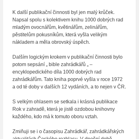
K další publikační činnosti byl jen malý krůček.
Napsal spolu s kolektivem knihu 1000 dobrých rad
mladým ovocnářům, květinářům, zelinářům,
pěstitelům pokusníkům, která vyšla velikým
nákladem a měla obrovský úspěch.
Dalším logickým krokem v publikační činnosti bylo
potom sepsání „ bible zahrádkářů „ –
encyklopedického díla 1000 dobrých rad
zahrádkářům. Tato kniha poprvé vyšla v roce 1972
a od té doby v dalších 12 vydáních, a to nejen v ČR.
S velkým ohlasem se setkala i krásná publikace
Rok v zahradě, která je jistě ozdobou knihovny
každého, kdo má k tomuto oboru vztah.
Zmiňuji se i o časopisu Zahrádkář, zahrádkářských
aktualitách Českého rozhlasu. V dnešní době