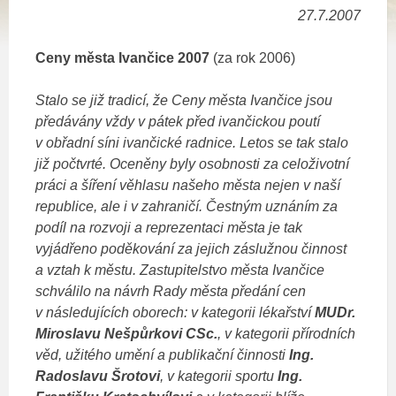
27.7.2007
Ceny města Ivančice 2007
(za rok 2006)
Stalo se již tradicí, že Ceny města Ivančice jsou
předávány vždy v pátek před ivančickou poutí
v obřadní síni ivančické radnice. Letos se tak stalo
již počtvrté. Oceněny byly osobnosti za celoživotní
práci a šíření věhlasu našeho města nejen v naší
republice, ale i v zahraničí. Čestným uznáním za
podíl na rozvoji a reprezentaci města je tak
vyjádřeno poděkování za jejich záslužnou činnost
a vztah k městu. Zastupitelstvo města Ivančice
schválilo na návrh Rady města předání cen
v následujících oborech: v kategorii lékařství
MUDr.
Miroslavu Nešpůrkovi CSc.
, v kategorii přírodních
věd, užitého umění a publikační činnosti
Ing.
Radoslavu Šrotovi
, v kategorii sportu
Ing.