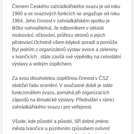
Členem Českého zahrádkářského svazu je od roku
1960 a ve svazových funkcích se angažuje od roku
1964. Jeho činnost v zahrádkářském spolku je
těžko nahraditelná, Je odborníkem v oblasti
roubování, očkování, průřezu stromů a jejich
pěstování.Ochotně všem kdykoli poradí a pomůže.
Byl jedním z organizátorů výstav ovoce a zeleniny
v Ivančicích , stále zasílá své výpěstky na celostátní
výstavy a velkým úspěchem.
Za svou dlouholetou úspěšnou činnost v ČSZ
obdržel řadu ocenění. V současné době je stále
funkcionářem svazu, pomáhá při organizacích
zájezdů na tématické výstavy. Přednášel v rámci
zahrádkářského svazu i pro veřejnost.
Všude, kde působil a působí, šíří dobré jméno
města Ivančice a pozitivním způsobem ovlivnil