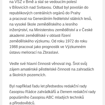
na VSŽ v Brně a stal se vedoucím polesí
v Bílovicích nad Svitavou. Odtud byl povolán do
republikových centrálních orgánů do Prahy
a pracoval na Generálním ředitelství státních lesů,
na vysoké škole zemědělského a lesního
inženýrství, na Ministerstvu zemědělství a v České
akademii zemědělské v oblasti řízení
zemědělského výzkumu. Od roku 1972 do roku
1988 pracoval jako prognostik ve Výzkumném
ústavu meliorací na Zbraslavi.
Vedle své hlavní činnosti věnoval ing. Šrot svůj
zájem amatérské pěstitelské činnosti na zahradách
a školních pozemcích.
Byl například řadu let předsedou redakční rady
časopisu Rádce zahrádkářů a členem redakční rady
populárního časopisu ABC mladých techniků
a přírodovědců.