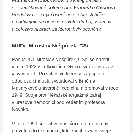
Františku Kratochvílovi
a v kategorii blíže
nespecifikované potom panu
Františku Čechovi
.
Představme si nyní oceněné osobnosti blíže
a podívejme se na jejich životní dráhu, úspěchy
a celoživotní práci, za kterou byly oceněny.
MUDr. Miroslav Nešpůrek, CSc.
Pan MUDr. Miroslav Nešpůrek, CSc. se narodil
v roce 1922 v Letkovicích. Gymnasium absolvoval
v Ivančicích. Po válce, ve které se zapojil do
odbojové činnosti, vystudoval v Brně na
Masarykově universitě medicínu a promoval v roce
1949. Svoje první lékařské angažmá zahájil
v úrazové nemocnici pod vedením profesora
Nováka.
V roce 1951 se stal vojenským chirurgem a byl
převelen do Olomouce, kde začal rozvíjet svoje