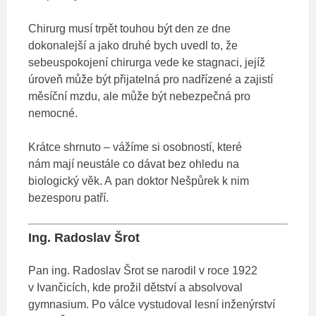
Chirurg musí trpět touhou být den ze dne
dokonalejší a jako druhé bych uvedl to, že
sebeuspokojení chirurga vede ke stagnaci, jejíž
úroveň může být přijatelná pro nadřízené a zajistí
měsíční mzdu, ale může být nebezpečná pro
nemocné.
Krátce shrnuto – vážíme si osobností, které
nám mají neustále co dávat bez ohledu na
biologický věk. A pan doktor Nešpůrek k nim
bezesporu patří.
Ing. Radoslav Šrot
Pan ing. Radoslav Šrot se narodil v roce 1922
v Ivančicích, kde prožil dětství a absolvoval
gymnasium. Po válce vystudoval lesní inženýrství