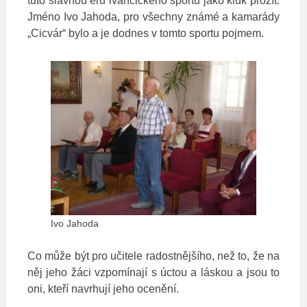
tuto slavnou éru ivančického sportu jako kluk prožít.
Jméno Ivo Jahoda, pro všechny známé a kamarády
„Cicvár“ bylo a je dodnes v tomto sportu pojmem.
Ivo Jahoda
Co může být pro učitele radostnějšího, než to, že na
něj jeho žáci vzpomínají s úctou a láskou a jsou to
oni, kteří navrhují jeho ocenění.