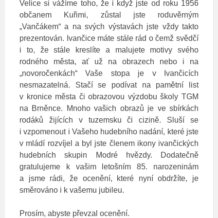
Velice si vážíme toho, že i když jste od roku 1956
občanem Kuřimi, zůstal jste roduvěrným
„Vančákem“ a na svých výstavách jste vždy takto
prezentován. Ivančice máte stále rád o čemž svědčí
i to, že stále kreslíte a malujete motivy svého
rodného města, ať už na obrazech nebo i na
„novoročenkách“ Vaše stopa je v Ivančicích
nesmazatelná. Stačí se podívat na pamětní list
v kronice města či obrazovou výzdobu školy TGM
na Brněnce. Mnoho vašich obrazů je ve sbírkách
rodáků žijících v tuzemsku či cizině. Sluší se
i vzpomenout i Vašeho hudebního nadání, které jste
v mládí rozvíjel a byl jste členem ikony ivančických
hudebních skupin Modré hvězdy. Dodatečně
gratulujeme k vašim letošním 85. narozeninám
a jsme rádi, že ocenění, které nyní obdržíte, je
směrováno i k vašemu jubileu.
Prosím, abyste převzal ocenění.