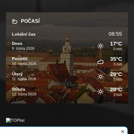
POČASÍ
08:55
Lokální čas
17°C
Dnes
9. srpna 2026
0 m/s
35°C
Pondělí
10. srpna 2026
3 m/s
29°C
Úterý
11. srpna 2026
5 m/s
28°C
Středa
12. srpna 2026
3 m/s
Email
Facebook
YouTube
Instagram