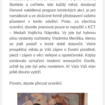
školitele a cvičitele, kde každý měsíc dostávají
členové nabídkový program turistických akcí, je jen
namátkové a ve zkrácené formě představení vašeho
působení v tomto odvětví. Proto, za všechna
ocenění, dovolte jmenovat pouze to nejvyšší v KČT
– Medaili Vojtěcha Náprstka. Vy jste byl hybnou
silou výstavby rozhledny Vladimíra Menšíka, kterou
se jistě podaří v brzké době dokončit. Velmi
prospěšný městu je Váš zájem o životní prostředí,
jakož i zájem o věci veřejné a společenské. Kdyby
existovalo označení moderní renesanční člověk,
určitě by jste byl jeho nositelem. Ať Vám Váš elán
ještě dlouho vydrží.
Prosím, abyste převzal ocenění.