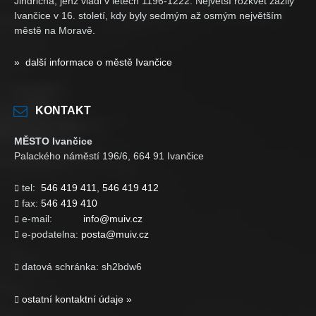
Jindřicha, jenž vládl v letech 1196-1222. Největší rozkvět zažily
Ivančice v 16. století, kdy byly sedmým až osmým největším
městě na Moravě.
» další informace o městě Ivančice
KONTAKT
MĚSTO Ivančice
Palackého náměstí 196/6, 664 91 Ivančice
tel:
546 419 411
,
546 419 412

fax:
546 419 410

e-mail:
info@muiv.cz

e-podatelna:
posta@muiv.cz

datová schránka: sh2bdw6

ostatní kontaktní údaje »
