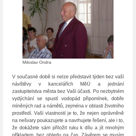
Miloslav Ondra
V současné době si nelze představit týden bez vaší
návštěvy v kancelářích MěÚ a jednání
zastupitelstva města bez Vaší účasti. Po nezbytném
vydýchání se spustí vodopád připomínek, dobře
míněných rad a námětů, zejména v oblasti životního
prostředí. Vaší vlastností je to, že nejen oprávněně
na nešvary poukazujete a navrhujete řešení, ale i to,
že dokážete sám přiložit ruku k dílu a jít mnohým
příkladem, bez ohledu na čas. Závěrem se musím