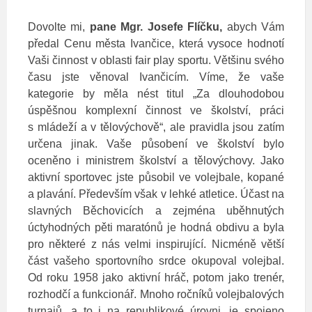
Dovolte mi,
pane Mgr. Josefe Flíčku,
abych Vám
předal Cenu města Ivančice, která vysoce hodnotí
Vaši činnost v oblasti fair play sportu. Většinu svého
času jste věnoval Ivančicím. Víme, že vaše
kategorie by měla nést titul „Za dlouhodobou
úspěšnou komplexní činnost ve školství, práci
s mládeží a v tělovýchově“, ale pravidla jsou zatím
určena jinak. Vaše působení ve školství bylo
oceněno i ministrem školství a tělovýchovy. Jako
aktivní sportovec jste působil ve volejbale, kopané
a plavání. Především však v lehké atletice. Účast na
slavných Běchovicích a zejména uběhnutých
úctyhodných pěti maratónů je hodná obdivu a byla
pro některé z nás velmi inspirující. Nicméně větší
část vašeho sportovního srdce okupoval volejbal.
Od roku 1958 jako aktivní hráč, potom jako trenér,
rozhodčí a funkcionář. Mnoho ročníků volejbalových
turnajů, a to i na republikové úrovni, je spojeno