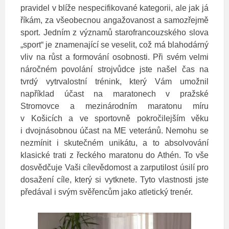
pravidel v blíže nespecifikované kategorii, ale jak já
říkám, za všeobecnou angažovanost a samozřejmě
sport. Jedním z významů starofrancouzského slova
„sport“ je znamenající se veselit, což má blahodárný
vliv na růst a formování osobnosti. Při svém velmi
náročném povolání strojvůdce jste našel čas na
tvrdý vytrvalostní trénink, který Vám umožnil
například účast na maratonech v pražské
Stromovce a mezinárodním maratonu míru
v Košicích a ve sportovně pokročilejším věku
i dvojnásobnou účast na ME veteránů. Nemohu se
nezmínit i skutečném unikátu, a to absolvování
klasické trati z řeckého maratonu do Athén. To vše
dosvědčuje Vaši cílevědomost a zarputilost úsilí pro
dosažení cíle, který si vytknete. Tyto vlastnosti jste
předával i svým svěřencům jako atletický trenér.