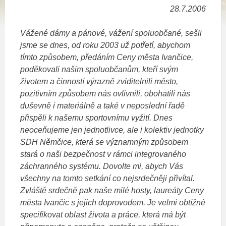
28.7.2006
Vážené dámy a pánové, vážení spoluobčané, sešli
jsme se dnes, od roku 2003 už potřetí, abychom
tímto způsobem, předáním Ceny města Ivančice,
poděkovali našim spoluobčanům, kteří svým
životem a činností výrazně zviditelnili město,
pozitivním způsobem nás ovlivnili, obohatili nás
duševně i materiálně a také v neposlední řadě
přispěli k našemu sportovnímu vyžití. Dnes
neoceňujeme jen jednotlivce, ale i kolektiv jednotky
SDH Němčice, která se významným způsobem
stará o naši bezpečnost v rámci integrovaného
záchranného systému. Dovolte mi, abych Vás
všechny na tomto setkání co nejsrdečněji přivítal.
Zvláště srdečně pak naše milé hosty, laureáty Ceny
města Ivančic s jejich doprovodem. Je velmi obtížné
specifikovat oblast života a práce, která má být