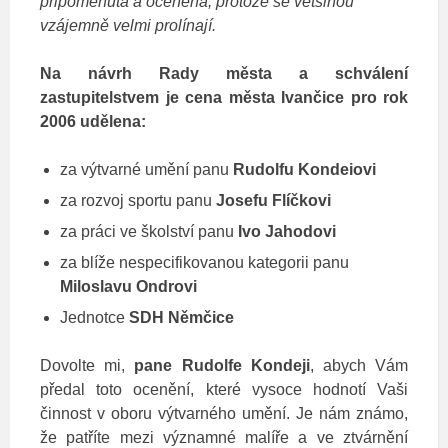
připomenuta a oceněna, protože se většinou
vzájemně velmi prolínají.
Na návrh Rady města a schválení
zastupitelstvem je cena města Ivančice pro rok
2006 udělena:
za výtvarné umění panu
Rudolfu Kondeiovi
za rozvoj sportu panu
Josefu Flíčkovi
za práci ve školství panu
Ivo Jahodovi
za blíže nespecifikovanou kategorii panu
Miloslavu Ondrovi
Jednotce
SDH Němčice
Dovolte mi,
pane Rudolfe Kondeji
, abych Vám
předal toto ocenění, které vysoce hodnotí Vaši
činnost v oboru výtvarného umění. Je nám známo,
že patříte mezi významné malíře a ve ztvárnění