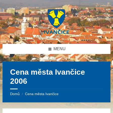
Přeskočit
Přeskočit
Přeskočit
Přeskočit
na
na
na
na
obsah
levý
pravý
patičku
panel
panel
MENU
Cena města Ivančice
2006
Domů
Cena města Ivančice
/