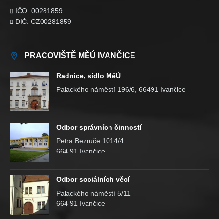
IČO: 00281859

DIČ: CZ00281859

PRACOVIŠTĚ MĚÚ IVANČICE
Radnice, sídlo MěÚ
Palackého náměstí 196/6, 66491 Ivančice
Odbor správních činností
Petra Bezruče 1014/4
664 91 Ivančice
Odbor sociálních věcí
Palackého náměstí 5/11
664 91 Ivančice