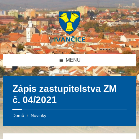
Přeskočit
Přeskočit
Přeskočit
na
na
na
obsah
levý
patičku
panel
MENU
Zápis zastupitelstva ZM
č. 04/2021
Domů
Novinky
/