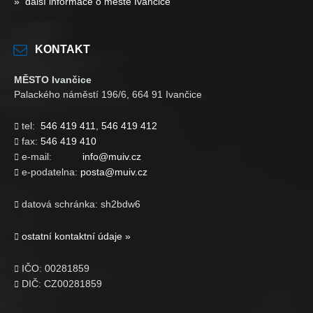
» další informace o městě Ivančice
KONTAKT
MĚSTO Ivančice
Palackého náměstí 196/6, 664 91 Ivančice
tel:
546 419 411
,
546 419 412

fax:
546 419 410

e-mail:
info@muiv.cz

e-podatelna:
posta@muiv.cz

datová schránka: sh2bdw6

ostatní kontaktní údaje »

IČO: 00281859

DIČ: CZ00281859
