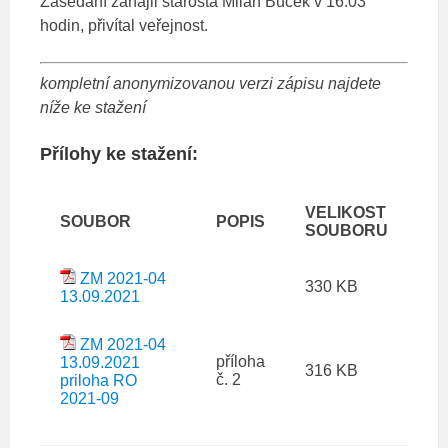
Zasedání zahájil starosta Milan Buček v 16.03
hodin, přivítal veřejnost.
kompletní anonymizovanou verzi zápisu najdete
níže ke stažení
Přílohy ke stažení:
VELIKOST
SOUBOR
POPIS
SOUBORU
ZM 2021-04
330 KB
13.09.2021
ZM 2021-04
příloha
13.09.2021
316 KB
č. 2
priloha RO
2021-09