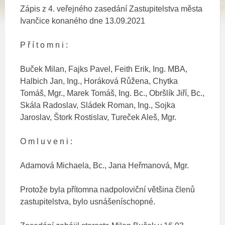
Zápis z 4. veřejného zasedání Zastupitelstva města
Ivančice konaného dne 13.09.2021
P ř í t o m n i :
Buček Milan, Fajks Pavel, Feith Erik, Ing. MBA,
Halbich Jan, Ing., Horáková Růžena, Chytka
Tomáš, Mgr., Marek Tomáš, Ing. Bc., Obršlík Jiří, Bc.,
Skála Radoslav, Sládek Roman, Ing., Sojka
Jaroslav, Štork Rostislav, Tureček Aleš, Mgr.
O m l u v e n i :
Adamová Michaela, Bc., Jana Heřmanová, Mgr.
Protože byla přítomna nadpoloviční většina členů
zastupitelstva, bylo usnášeníschopné.