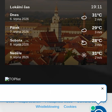
19:11
Lokální čas
31°C
Dnes
6. srpna 2026
2 m/s
29°C
Pátek
7. srpna 2026
3 m/s
28°C
Sobota
8. srpna 2026
3 m/s
31°C
Neděle
9. srpna 2026
2 m/s
Email
Facebook
YouTube
Instagram
Úvod
Mapa stránek
Přístupnost webu
Ochrana os. údajů
Whistleblowing
Cookies