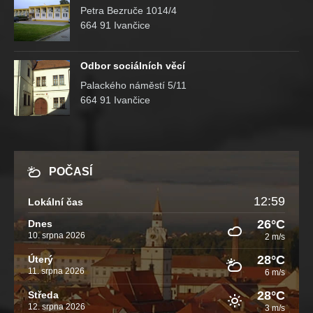
Petra Bezruče 1014/4
664 91 Ivančice
Odbor sociálních věcí
Palackého náměstí 5/11
664 91 Ivančice
POČASÍ
12:59
Lokální čas
26°C
Dnes
10. srpna 2026
2 m/s
28°C
Úterý
11. srpna 2026
6 m/s
28°C
Středa
12. srpna 2026
3 m/s