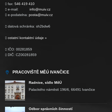
fax:
546 419 410

e-mail:
info@muiv.cz

e-podatelna:
posta@muiv.cz

datová schránka: sh2bdw6

ostatní kontaktní údaje »

IČO: 00281859

DIČ: CZ00281859

PRACOVIŠTĚ MĚÚ IVANČICE
Radnice, sídlo MěÚ
Palackého náměstí 196/6, 66491 Ivančice
Odbor správních činností