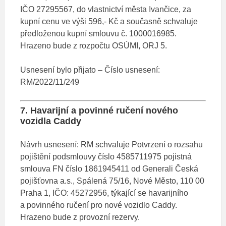
IČO 27295567, do vlastnictví města Ivančice, za
kupní cenu ve výši 596,- Kč a současně schvaluje
předloženou kupní smlouvu č. 1000016985.
Hrazeno bude z rozpočtu OSÚMI, ORJ 5.
Usnesení bylo přijato – Číslo usnesení:
RM/2022/11/249
7. Havarijní a povinné ručení nového
vozidla Caddy
Návrh usnesení: RM schvaluje Potvrzení o rozsahu
pojištění podsmlouvy číslo 4585711975 pojistná
smlouva FN číslo 1861945411 od Generali Česká
pojišťovna a.s., Spálená 75/16, Nové Město, 110 00
Praha 1, IČO: 45272956, týkající se havarijního
a povinného ručení pro nové vozidlo Caddy.
Hrazeno bude z provozní rezervy.