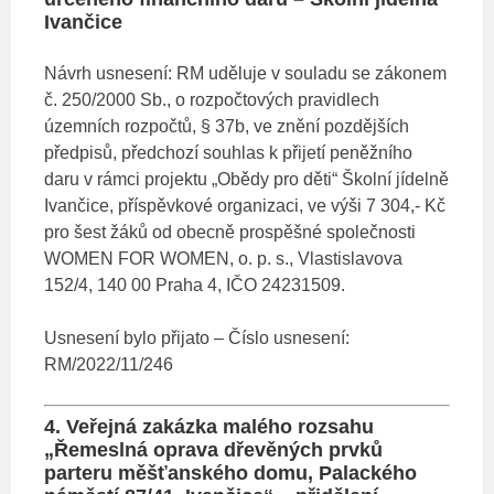
Ivančice
Návrh usnesení: RM uděluje v souladu se zákonem
č. 250/2000 Sb., o rozpočtových pravidlech
územních rozpočtů, § 37b, ve znění pozdějších
předpisů, předchozí souhlas k přijetí peněžního
daru v rámci projektu „Obědy pro děti“ Školní jídelně
Ivančice, příspěvkové organizaci, ve výši 7 304,- Kč
pro šest žáků od obecně prospěšné společnosti
WOMEN FOR WOMEN, o. p. s., Vlastislavova
152/4, 140 00 Praha 4, IČO 24231509.
Usnesení bylo přijato – Číslo usnesení:
RM/2022/11/246
4. Veřejná zakázka malého rozsahu
„Řemeslná oprava dřevěných prvků
parteru měšťanského domu, Palackého