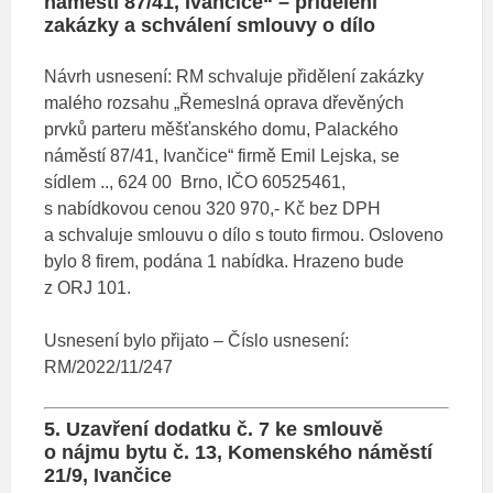
náměstí 87/41, Ivančice“ – přidělení
zakázky a schválení smlouvy o dílo
Návrh usnesení: RM schvaluje přidělení zakázky
malého rozsahu „Řemeslná oprava dřevěných
prvků parteru měšťanského domu, Palackého
náměstí 87/41, Ivančice“ firmě Emil Lejska, se
sídlem .., 624 00 Brno, IČO 60525461,
s nabídkovou cenou 320 970,- Kč bez DPH
a schvaluje smlouvu o dílo s touto firmou. Osloveno
bylo 8 firem, podána 1 nabídka. Hrazeno bude
z ORJ 101.
Usnesení bylo přijato – Číslo usnesení:
RM/2022/11/247
5. Uzavření dodatku č. 7 ke smlouvě
o nájmu bytu č. 13, Komenského náměstí
21/9, Ivančice