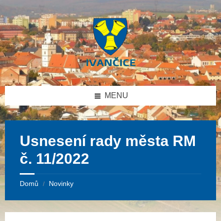
Přeskočit
Přeskočit
Přeskočit
na
na
na
obsah
levý
patičku
panel
MENU
Usnesení rady města RM
č. 11/2022
Domů
Novinky
/