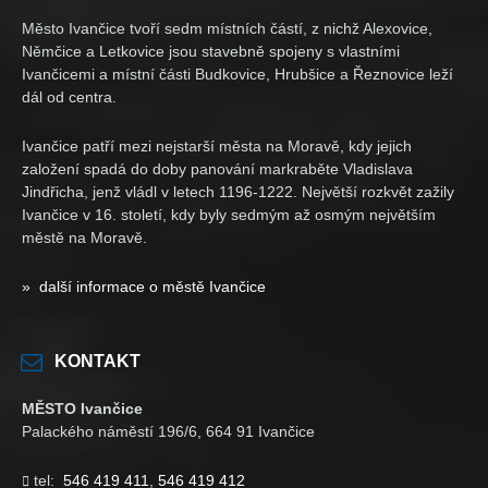
Město Ivančice tvoří sedm místních částí, z nichž Alexovice,
Němčice a Letkovice jsou stavebně spojeny s vlastními
Ivančicemi a místní části Budkovice, Hrubšice a Řeznovice leží
dál od centra.
Ivančice patří mezi nejstarší města na Moravě, kdy jejich
založení spadá do doby panování markraběte Vladislava
Jindřicha, jenž vládl v letech 1196-1222. Největší rozkvět zažily
Ivančice v 16. století, kdy byly sedmým až osmým největším
městě na Moravě.
» další informace o městě Ivančice
KONTAKT
MĚSTO Ivančice
Palackého náměstí 196/6, 664 91 Ivančice
tel:
546 419 411
,
546 419 412
