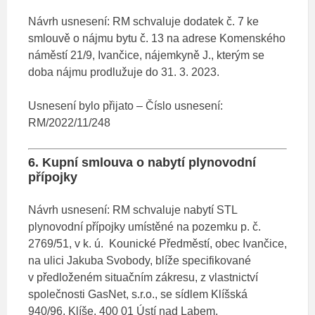
Návrh usnesení: RM schvaluje dodatek č. 7 ke
smlouvě o nájmu bytu č. 13 na adrese Komenského
náměstí 21/9, Ivančice, nájemkyně J., kterým se
doba nájmu prodlužuje do 31. 3. 2023.
Usnesení bylo přijato – Číslo usnesení:
RM/2022/11/248
6. Kupní smlouva o nabytí plynovodní
přípojky
Návrh usnesení: RM schvaluje nabytí STL
plynovodní přípojky umístěné na pozemku p. č.
2769/51, v k. ú. Kounické Předměstí, obec Ivančice,
na ulici Jakuba Svobody, blíže specifikované
v předloženém situačním zákresu, z vlastnictví
společnosti GasNet, s.r.o., se sídlem Klíšská
940/96, Klíše, 400 01 Ústí nad Labem,