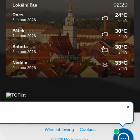
02:20
Lokální čas
24°C
Dnes
6. srpna 2026
0 m/s
30°C
Pátek
7. srpna 2026
4 m/s
30°C
Sobota
8. srpna 2026
2 m/s
33°C
Neděle
9. srpna 2026
3 m/s
Email
Facebook
YouTube
Instagram
Úvod
Mapa stránek
Přístupnost webu
Ochrana os. údajů
Whistleblowing
Cookies
© 2026 Město Ivančice