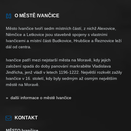
O MĚSTĚ IVANČICE
Město Ivančice tvoří sedm místních částí, z nichž Alexovice,
Němčice a Letkovice jsou stavebně spojeny s vlastními
Ivančicemi a místní části Budkovice, Hrubšice a Řeznovice leží
dál od centra.
Ivančice patří mezi nejstarší města na Moravě, kdy jejich
založení spadá do doby panování markraběte Vladislava
Jindřicha, jenž vládl v letech 1196-1222. Největší rozkvět zažily
Ivančice v 16. století, kdy byly sedmým až osmým největším
městě na Moravě.
» další informace o městě Ivančice
KONTAKT
MĚSTO Ivančice