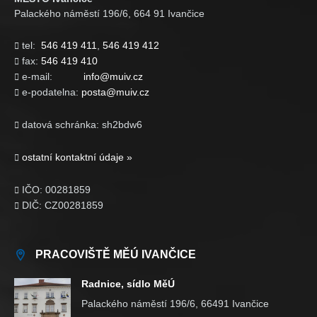
Palackého náměstí 196/6, 664 91 Ivančice
tel:
546 419 411
,
546 419 412

fax:
546 419 410

e-mail:
info@muiv.cz

e-podatelna:
posta@muiv.cz

datová schránka: sh2bdw6

ostatní kontaktní údaje »

IČO: 00281859

DIČ: CZ00281859

PRACOVIŠTĚ MĚÚ IVANČICE
Radnice, sídlo MěÚ
Palackého náměstí 196/6, 66491 Ivančice