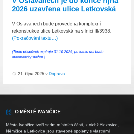
V Oslavanech je do konce října
2026 uzavřena ulice Letkovská
V Oslavanech bude provedena komplexní
rekonstrukce ulice Letkovská na silnici III/3938.
(Pokračování textu…)
(Tento příspěvek expiruje 31.10.2026; po tomto dni bude
automaticky stažen.)
21. října 2025
v
Doprava
O MĚSTĚ IVANČICE
Město Ivančice tvoří sedm místních částí, z nichž Alexovice,
Němčice a Letkovice jsou stavebně spojeny s vlastními