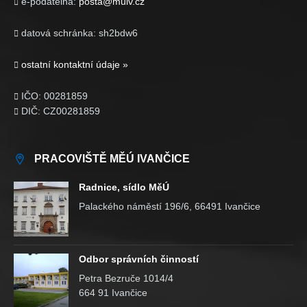
e-podatelna:
posta@muiv.cz

datová schránka: sh2bdw6

ostatní kontaktní údaje »

IČO: 00281859

DIČ: CZ00281859

PRACOVIŠTĚ MĚÚ IVANČICE
Radnice, sídlo MěÚ
Palackého náměstí 196/6, 66491 Ivančice
Odbor správních činností
Petra Bezruče 1014/4
664 91 Ivančice