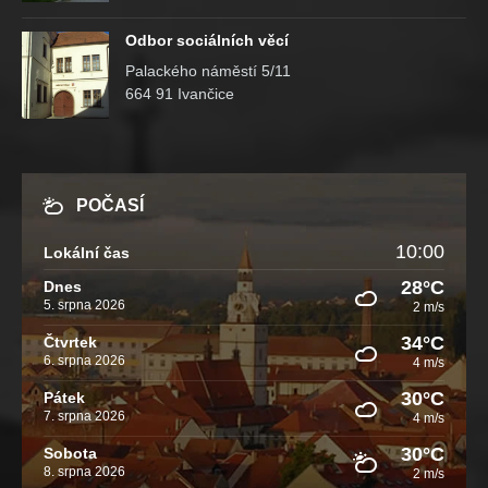
Odbor sociálních věcí
Palackého náměstí 5/11
664 91 Ivančice
POČASÍ
10:00
Lokální čas
28°C
Dnes
5. srpna 2026
2 m/s
34°C
Čtvrtek
6. srpna 2026
4 m/s
30°C
Pátek
7. srpna 2026
4 m/s
30°C
Sobota
8. srpna 2026
2 m/s