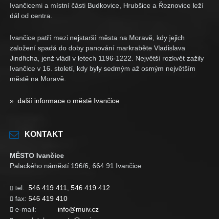
Ivančicemi a místní části Budkovice, Hrubšice a Řeznovice leží
dál od centra.
Ivančice patří mezi nejstarší města na Moravě, kdy jejich
založení spadá do doby panování markraběte Vladislava
Jindřicha, jenž vládl v letech 1196-1222. Největší rozkvět zažily
Ivančice v 16. století, kdy byly sedmým až osmým největším
městě na Moravě.
» další informace o městě Ivančice
KONTAKT
MĚSTO Ivančice
Palackého náměstí 196/6, 664 91 Ivančice
tel:
546 419 411
,
546 419 412

fax:
546 419 410

e-mail:
info@muiv.cz
