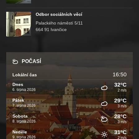
Odbor sociálních věcí
Palackého náměstí 5/11
664 91 Ivančice
POČASÍ
16:50
Lokální čas
32°C
Dnes
6. srpna 2026
2 m/s
29°C
Pátek
7. srpna 2026
3 m/s
28°C
Sobota
8. srpna 2026
3 m/s
31°C
Neděle
9. srpna 2026
2 m/s