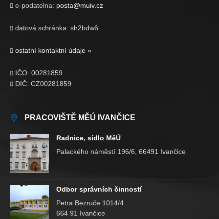
e-podatelna:
posta@muiv.cz

datová schránka: sh2bdw6

ostatní kontaktní údaje »

IČO: 00281859

DIČ: CZ00281859

PRACOVIŠTĚ MĚÚ IVANČICE
Radnice, sídlo MěÚ
Palackého náměstí 196/6, 66491 Ivančice
Odbor správních činností
Petra Bezruče 1014/4
664 91 Ivančice