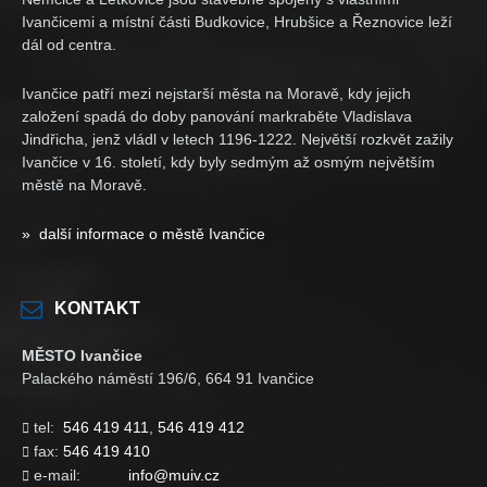
Ivančicemi a místní části Budkovice, Hrubšice a Řeznovice leží
dál od centra.
Ivančice patří mezi nejstarší města na Moravě, kdy jejich
založení spadá do doby panování markraběte Vladislava
Jindřicha, jenž vládl v letech 1196-1222. Největší rozkvět zažily
Ivančice v 16. století, kdy byly sedmým až osmým největším
městě na Moravě.
» další informace o městě Ivančice
KONTAKT
MĚSTO Ivančice
Palackého náměstí 196/6, 664 91 Ivančice
tel:
546 419 411
,
546 419 412

fax:
546 419 410

e-mail:
info@muiv.cz
