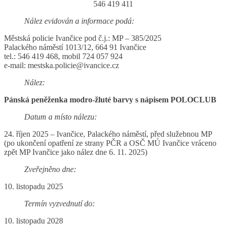
546 419 411
Nález evidován a informace podá:
Městská policie Ivančice pod č.j.: MP – 385/2025
Palackého náměstí 1013/12, 664 91 Ivančice
tel.: 546 419 468, mobil 724 057 924
e-mail: mestska.policie@ivancice.cz
Nález:
Pánská peněženka modro-žluté barvy s nápisem POLOCLUB
Datum a místo nálezu:
24. říjen 2025 – Ivančice, Palackého náměstí, před služebnou MP
(po ukončení opatření ze strany PČR a OSČ MÚ Ivančice vráceno
zpět MP Ivančice jako nález dne 6. 11. 2025)
Zveřejněno dne:
10. listopadu 2025
Termín vyzvednutí do:
10. listopadu 2028