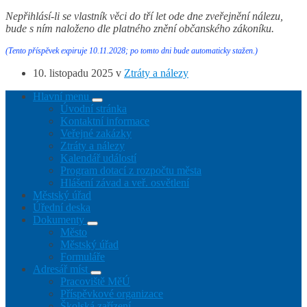
Nepřihlásí-li se vlastník věci do tří let ode dne zveřejnění nálezu,
bude s ním naloženo dle platného znění občanského zákoníku.
(Tento příspěvek expiruje 10.11.2028; po tomto dni bude automaticky stažen.)
10. listopadu 2025
v
Ztráty a nálezy
Hlavní menu
Úvodní stránka
Kontaktní informace
Veřejné zakázky
Ztráty a nálezy
Kalendář událostí
Program dotací z rozpočtu města
Hlášení závad a veř. osvětlení
Městský úřad
Úřední deska
Dokumenty
Město
Městský úřad
Formuláře
Adresář míst
Pracoviště MěÚ
Příspěvkové organizace
Školská zařízení