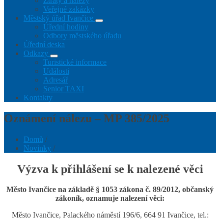
Ztráty a nálezy
Veřejné zakázky
Městský úřad Ivančice
Úřední hodiny
Odbory městského úřadu
Úřední deska
Odkazy
Turistické informace
Události
Adresář
Senior TAXI
Kontakty
Oznámení nálezu – MP 385/2025
Domů
/
Novinky
/
Výzva k přihlášení se k nalezené věci
Město Ivančice na základě § 1053 zákona č. 89/2012, občanský
zákoník,
oznamuje nalezení věci:
Město Ivančice, Palackého náměstí 196/6, 664 91 Ivančice, tel.: