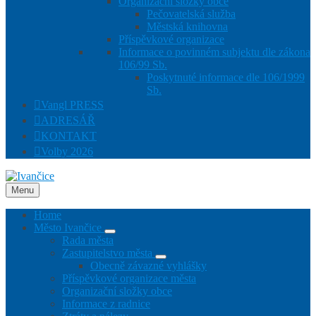
Organizační složky obce
Pečovatelská služba
Městská knihovna
Příspěvkové organizace
Informace o povinném subjektu dle zákona
106/99 Sb.
Poskytnuté informace dle 106/1999
Sb.
Vangl PRESS
ADRESÁŘ
KONTAKT
Volby 2026
Menu
Home
Město Ivančice
Rada města
Zastupitelstvo města
Obecně závazné vyhlášky
Příspěvkové organizace města
Organizační složky obce
Informace z radnice