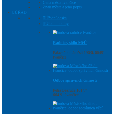
Cena města Ivančice
Znak města a jeho popis
ÚŘAD
Úřední deska
Úřední hodiny
Radnice, sídlo MěÚ
Palackého náměstí 196/6, 66491
Ivančice
Odbor správních činností
Petra Bezruče 1014/4
664 91 Ivančice