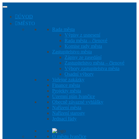
Přeskočit
Přeskočit
Přeskočit
na
na
na
obsah
levý
patičku
ÚVOD
panel
MĚSTO
Rada města
Výpisy z usnesení
Rada města – členové
Komise rady města
Zastupitelstvo města
Zápisy ze zasedání
Zastupitelstvo města – členové
Výbory zastupitelstva města
Osadní výbory
Veřejné zakázky
Finance města
Projekty města
Územní plán Ivančice
Obecně závazné vyhlášky
Nařízení města
Nařízení starosty
Jednací řády
O městu Ivančice