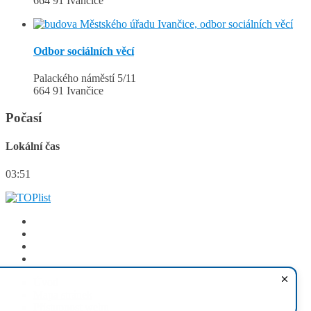
664 91 Ivančice
Odbor sociálních věcí
Palackého náměstí 5/11
664 91 Ivančice
Počasí
Lokální čas
03:51
Email
Facebook
YouTube
Instagram
Úvod
Mapa stránek
Přístupnost webu