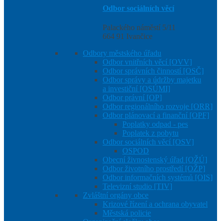
Odbor sociálních věcí
Palackého náměstí 5/11
664 91 Ivančice
Odbory městského úřadu
Odbor vnitřních věcí [OVV]
Odbor správních činností [OSČ]
Odbor správy a údržby majetku
a investiční [OSÚMI]
Odbor právní [OP]
Odbor regionálního rozvoje [ORR]
Odbor plánovací a finanční [OPF]
Poplatky odpad - pes
Poplatek z pobytu
Odbor sociálních věcí [OSV]
OSPOD
Obecní živnostenský úřad [OŽÚ]
Odbor životního prostředí [OŽP]
Odbor informačních systémů [OIS]
Televizní studio [TIV]
Zvláštní orgány obce
Krizové řízení a ochrana obyvatel
Městská policie