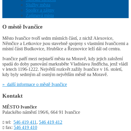
Služby města
Spolky a zájmy
Zajímavá místa
O městě Ivančice
Město Ivančice tvoří sedm místních částí, z nichž Alexovice,
Němčice a Letkovice jsou stavebně spojeny s vlastními Ivančicemi a
místní části Budkovice, Hrubšice a Řeznovice leží dál od centra.
Ivančice patří mezi nejstarší města na Moravě, kdy jejich založení
spadá do doby panování markraběte Vladislava Jindřicha, jenž vládl
v letech 1196-1222. Největší rozkvět zažily Ivančice v 16. století,
kdy byly sedmým až osmým největším městě na Moravě.
» další informace o městě Ivančice
Kontakt
MĚSTO Ivančice
Palackého náměstí 196/6, 664 91 Ivančice
tel:
546 419 411
,
546 419 412

fax:
546 419 410
