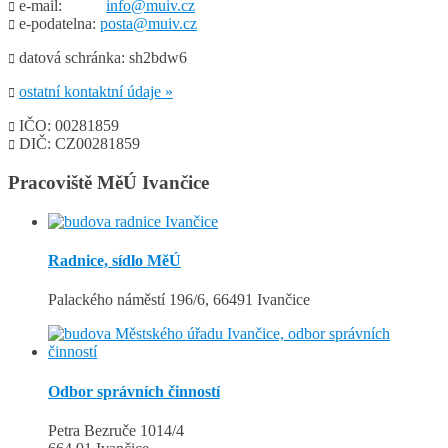
e-mail:
info@muiv.cz

e-podatelna:
posta@muiv.cz

datová schránka: sh2bdw6

ostatní kontaktní údaje »

IČO: 00281859

DIČ: CZ00281859

Pracoviště MěÚ Ivančice
Radnice, sídlo MěÚ
Palackého náměstí 196/6, 66491 Ivančice
Odbor správních činností
Petra Bezruče 1014/4