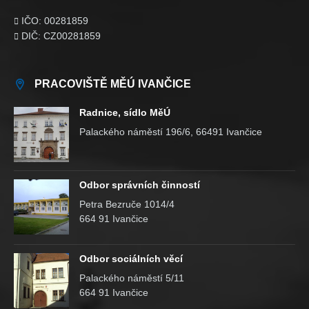
IČO: 00281859

DIČ: CZ00281859

PRACOVIŠTĚ MĚÚ IVANČICE
Radnice, sídlo MěÚ
Palackého náměstí 196/6, 66491 Ivančice
Odbor správních činností
Petra Bezruče 1014/4
664 91 Ivančice
Odbor sociálních věcí
Palackého náměstí 5/11
664 91 Ivančice