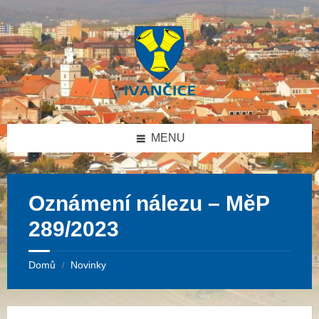
Přeskočit
Přeskočit
Přeskočit
na
na
na
obsah
levý
patičku
panel
MENU
Oznámení nálezu – MěP
289/2023
Domů
Novinky
/