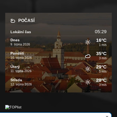
POČASÍ
05:29
Lokální čas
16°C
Dnes
9. srpna 2026
1 m/s
35°C
Pondělí
10. srpna 2026
3 m/s
29°C
Úterý
11. srpna 2026
5 m/s
28°C
Středa
12. srpna 2026
3 m/s