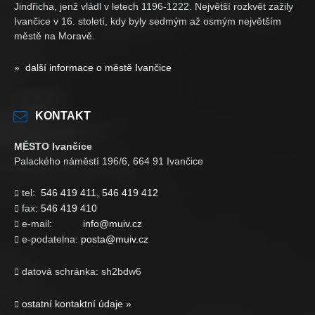
Jindřicha, jenž vládl v letech 1196-1222. Největší rozkvět zažily
Ivančice v 16. století, kdy byly sedmým až osmým největším
městě na Moravě.
» další informace o městě Ivančice
KONTAKT
MĚSTO Ivančice
Palackého náměstí 196/6, 664 91 Ivančice
tel:
546 419 411
,
546 419 412

fax:
546 419 410

e-mail:
info@muiv.cz

e-podatelna:
posta@muiv.cz

datová schránka: sh2bdw6

ostatní kontaktní údaje »
