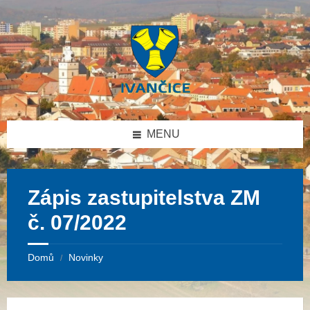
Přeskočit
Přeskočit
Přeskočit
na
na
na
obsah
levý
patičku
panel
MENU
Zápis zastupitelstva ZM
č. 07/2022
Domů
Novinky
/