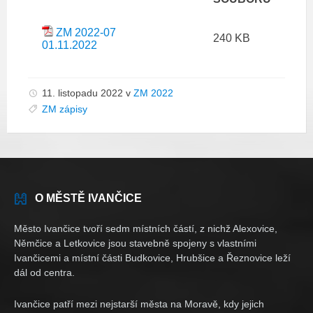
ZM 2022-07
240 KB
01.11.2022
11. listopadu 2022
v
ZM 2022
ZM zápisy
O MĚSTĚ IVANČICE
Město Ivančice tvoří sedm místních částí, z nichž Alexovice,
Němčice a Letkovice jsou stavebně spojeny s vlastními
Ivančicemi a místní části Budkovice, Hrubšice a Řeznovice leží
dál od centra.
Ivančice patří mezi nejstarší města na Moravě, kdy jejich