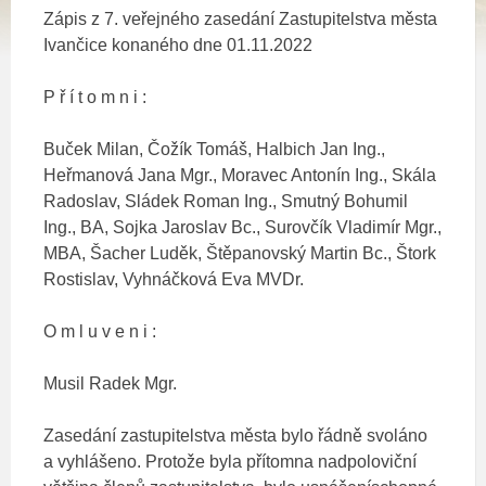
Zápis z 7. veřejného zasedání Zastupitelstva města
Ivančice konaného dne 01.11.2022
P ř í t o m n i :
Buček Milan, Čožík Tomáš, Halbich Jan Ing.,
Heřmanová Jana Mgr., Moravec Antonín Ing., Skála
Radoslav, Sládek Roman Ing., Smutný Bohumil
Ing., BA, Sojka Jaroslav Bc., Surovčík Vladimír Mgr.,
MBA, Šacher Luděk, Štěpanovský Martin Bc., Štork
Rostislav, Vyhnáčková Eva MVDr.
O m l u v e n i :
Musil Radek Mgr.
Zasedání zastupitelstva města bylo řádně svoláno
a vyhlášeno. Protože byla přítomna nadpoloviční