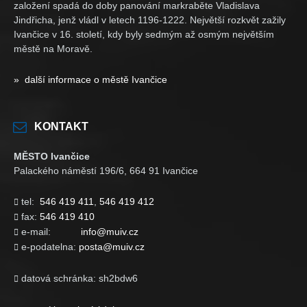
založení spadá do doby panování markraběte Vladislava
Jindřicha, jenž vládl v letech 1196-1222. Největší rozkvět zažily
Ivančice v 16. století, kdy byly sedmým až osmým největším
městě na Moravě.
» další informace o městě Ivančice
KONTAKT
MĚSTO Ivančice
Palackého náměstí 196/6, 664 91 Ivančice
tel:
546 419 411
,
546 419 412

fax:
546 419 410

e-mail:
info@muiv.cz

e-podatelna:
posta@muiv.cz

datová schránka: sh2bdw6
