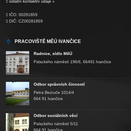
ostatní kontaktní údaje »

IČO: 00281859

DIČ: CZ00281859

PRACOVIŠTĚ MĚÚ IVANČICE
Radnice, sídlo MěÚ
Palackého náměstí 196/6, 66491 Ivančice
Odbor správních činností
Petra Bezruče 1014/4
664 91 Ivančice
Odbor sociálních věcí
Palackého náměstí 5/11
664 91 Ivančice