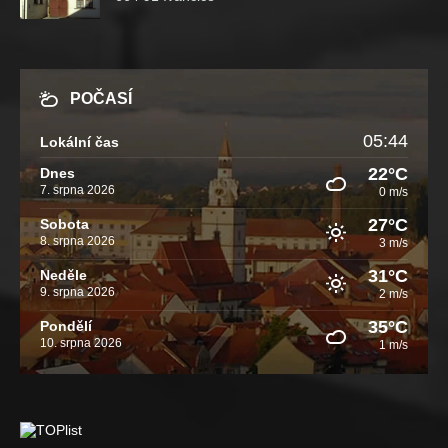
POČASÍ
05:44
Lokální čas
22°C
Dnes
7. srpna 2026
0 m/s
27°C
Sobota
8. srpna 2026
3 m/s
31°C
Neděle
9. srpna 2026
2 m/s
35°C
Pondělí
10. srpna 2026
1 m/s