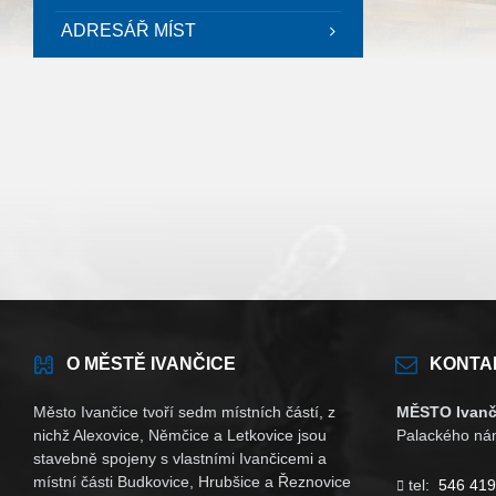
ADRESÁŘ MÍST
O MĚSTĚ IVANČICE
KONTA
Město Ivančice tvoří sedm místních částí, z
MĚSTO Ivanč
nichž Alexovice, Němčice a Letkovice jsou
Palackého nám
stavebně spojeny s vlastními Ivančicemi a
místní části Budkovice, Hrubšice a Řeznovice
tel:
546 419
