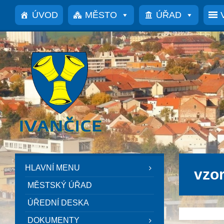
Přeskočit
Přeskočit
Přeskočit
na
na
na
ÚVOD
MĚSTO
ÚŘAD
obsah
levý
patičku
panel
HLAVNÍ MENU
vzo
MĚSTSKÝ ÚŘAD
ÚŘEDNÍ DESKA
DOKUMENTY