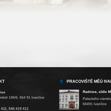
KT
PRACOVIŠTĚ MĚÚ IVA
Radnice, sídlo 
ice
ěstí 196/6, 664 91 Ivančice
Palackého náměst
66491 Ivančice
 411
,
546 419 412