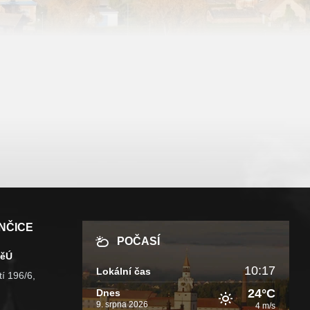
NČICE
POČASÍ
MěÚ
10:17
Lokální čas
í 196/6,
24°C
Dnes
9. srpna 2026
4 m/s