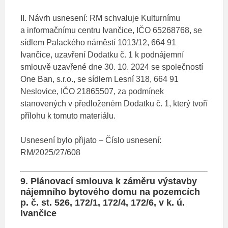
II. Návrh usnesení: RM schvaluje Kulturnímu
a informačnímu centru Ivančice, IČO 65268768, se
sídlem Palackého náměstí 1013/12, 664 91
Ivančice, uzavření Dodatku č. 1 k podnájemní
smlouvě uzavřené dne 30. 10. 2024 se společností
One Ban, s.r.o., se sídlem Lesní 318, 664 91
Neslovice, IČO 21865507, za podmínek
stanovených v předloženém Dodatku č. 1, který tvoří
přílohu k tomuto materiálu.
Usnesení bylo přijato – Číslo usnesení:
RM/2025/27/608
9. Plánovací smlouva k záměru výstavby
nájemního bytového domu na pozemcích
p. č. st. 526, 172/1, 172/4, 172/6, v k. ú.
Ivančice