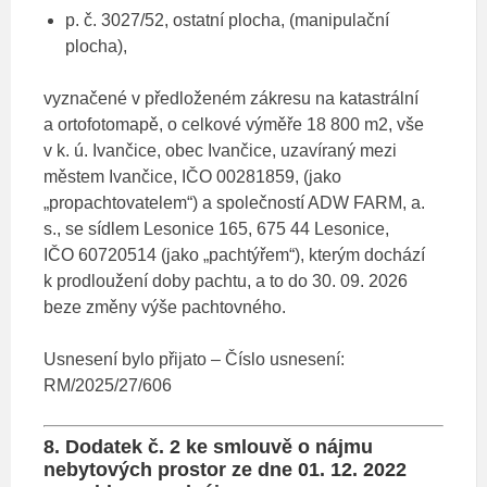
p. č. 3027/52, ostatní plocha, (manipulační
plocha),
vyznačené v předloženém zákresu na katastrální
a ortofotomapě, o celkové výměře 18 800 m2, vše
v k. ú. Ivančice, obec Ivančice, uzavíraný mezi
městem Ivančice, IČO 00281859, (jako
„propachtovatelem“) a společností ADW FARM, a.
s., se sídlem Lesonice 165, 675 44 Lesonice,
IČO 60720514 (jako „pachtýřem“), kterým dochází
k prodloužení doby pachtu, a to do 30. 09. 2026
beze změny výše pachtovného.
Usnesení bylo přijato – Číslo usnesení:
RM/2025/27/606
8. Dodatek č. 2 ke smlouvě o nájmu
nebytových prostor ze dne 01. 12. 2022