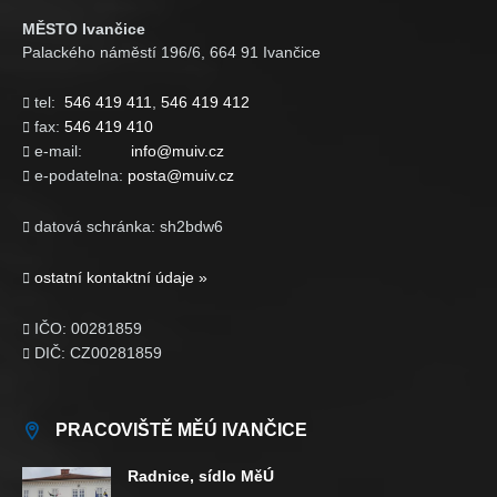
MĚSTO Ivančice
Palackého náměstí 196/6, 664 91 Ivančice
tel:
546 419 411
,
546 419 412

fax:
546 419 410

e-mail:
info@muiv.cz

e-podatelna:
posta@muiv.cz

datová schránka: sh2bdw6

ostatní kontaktní údaje »

IČO: 00281859

DIČ: CZ00281859

PRACOVIŠTĚ MĚÚ IVANČICE
Radnice, sídlo MěÚ