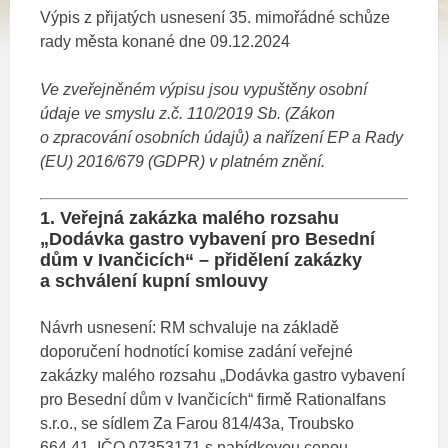
Výpis z přijatých usnesení 35. mimořádné schůze
rady města konané dne 09.12.2024
Ve zveřejněném výpisu jsou vypuštěny osobní
údaje ve smyslu z.č. 110/2019 Sb. (Zákon
o zpracování osobních údajů)
a nařízení EP a Rady
(EU) 2016/679 (GDPR) v platném znění.
1. Veřejná zakázka malého rozsahu
„Dodávka gastro vybavení pro Besední
dům v Ivančicích“ – přidělení zakázky
a schválení kupní smlouvy
Návrh usnesení: RM schvaluje na základě
doporučení hodnotící komise zadání veřejné
zakázky malého rozsahu „Dodávka gastro vybavení
pro Besední dům v Ivančicích“ firmě Rationalfans
s.r.o., se sídlem Za Farou 814/43a, Troubsko
664 41, IČO 07353171 s nabídkovou cenou