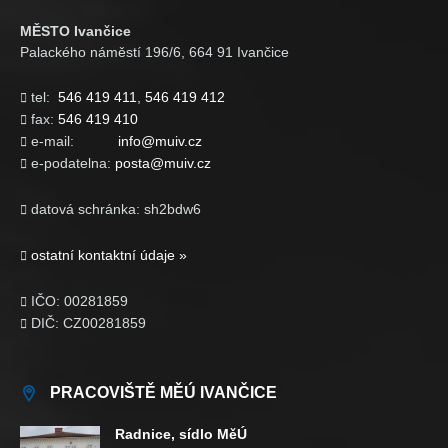
MĚSTO Ivančice
Palackého náměstí 196/6, 664 91 Ivančice
tel:
546 419 411
,
546 419 412

fax:
546 419 410

e-mail:
info@muiv.cz

e-podatelna:
posta@muiv.cz

datová schránka: sh2bdw6

ostatní kontaktní údaje »

IČO: 00281859

DIČ: CZ00281859

PRACOVIŠTĚ MĚÚ IVANČICE
Radnice, sídlo MěÚ