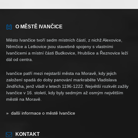
O MĚSTĚ IVANČICE
Město Ivančice tvoří sedm místních částí, z nichž Alexovice,
Němčice a Letkovice jsou stavebně spojeny s vlastními
Ivančicemi a místní části Budkovice, Hrubšice a Řeznovice leží
dál od centra.
Ivančice patří mezi nejstarší města na Moravě, kdy jejich
založení spadá do doby panování markraběte Vladislava
Jindřicha, jenž vládl v letech 1196-1222. Největší rozkvět zažily
Ivančice v 16. století, kdy byly sedmým až osmým největším
městě na Moravě.
» další informace o městě Ivančice
KONTAKT