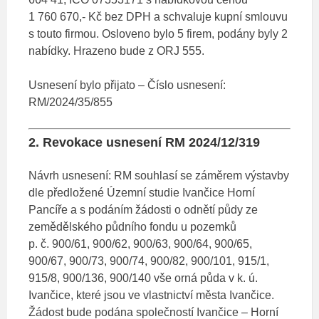
1 760 670,- Kč bez DPH a schvaluje kupní smlouvu
s touto firmou. Osloveno bylo 5 firem, podány byly 2
nabídky. Hrazeno bude z ORJ 555.
Usnesení bylo přijato – Číslo usnesení:
RM/2024/35/855
2. Revokace usnesení RM 2024/12/319
Návrh usnesení: RM souhlasí se záměrem výstavby
dle předložené Územní studie Ivančice Horní
Pancíře a s podáním žádosti o odnětí půdy ze
zemědělského půdního fondu u pozemků
p. č. 900/61, 900/62, 900/63, 900/64, 900/65,
900/67, 900/73, 900/74, 900/82, 900/101, 915/1,
915/8, 900/136, 900/140 vše orná půda v k. ú.
Ivančice, které jsou ve vlastnictví města Ivančice.
Žádost bude podána společností Ivančice – Horní