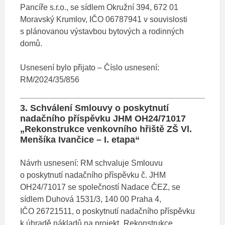
Pancíře s.r.o., se sídlem Okružní 394, 672 01
Moravský Krumlov, IČO 06787941 v souvislosti
s plánovanou výstavbou bytových a rodinných
domů.
Usnesení bylo přijato – Číslo usnesení:
RM/2024/35/856
3. Schválení Smlouvy o poskytnutí
nadačního příspěvku JHM OH24/71017
„Rekonstrukce venkovního hřiště ZŠ Vl.
Menšíka Ivančice – I. etapa“
Návrh usnesení: RM schvaluje Smlouvu
o poskytnutí nadačního příspěvku č. JHM
OH24/71017 se společností Nadace ČEZ, se
sídlem Duhová 1531/3, 140 00 Praha 4,
IČO 26721511, o poskytnutí nadačního příspěvku
k úhradě nákladů na projekt „Rekonstrukce