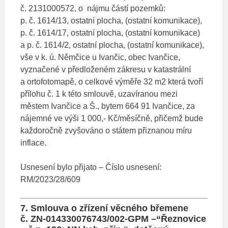
č. 2131000572, o nájmu částí pozemků:
p. č. 1614/13, ostatní plocha, (ostatní komunikace),
p. č. 1614/17, ostatní plocha, (ostatní komunikace)
a p. č. 1614/2, ostatní plocha, (ostatní komunikace),
vše v k. ú. Němčice u Ivančic, obec Ivančice,
vyznačené v předloženém zákresu v katastrální
a ortofotomapě, o celkové výměře 32 m2 která tvoří
přílohu č. 1 k této smlouvě, uzavíranou mezi
městem Ivančice a Š., bytem 664 91 Ivančice, za
nájemné ve výši 1 000,- Kč/měsíčně, přičemž bude
každoročně zvyšováno o státem přiznanou míru
inflace.
Usnesení bylo přijato – Číslo usnesení:
RM/2023/28/609
7. Smlouva o zřízení věcného břemene
č. ZN-014330076743/002-GPM –“Řeznovice