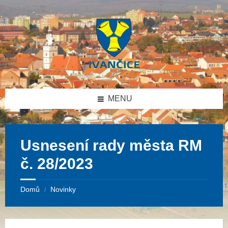
Přeskočit
Přeskočit
Přeskočit
na
na
na
obsah
levý
patičku
panel
MENU
Usnesení rady města RM
č. 28/2023
Domů
Novinky
/