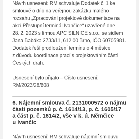
Návrh usnesení: RM schvaluje Dodatek č. 1 ke
smlouvě o dílo na veřejnou zakázku malého
rozsahu „Zpracování projektové dokumentace na
akci Přestupní terminál Ivančice“ uzavřené dne
28. 2. 2023 s firmou APC SILNICE s.r.o., se sídlem
Jana Babáka 2733/11, 612 00 Brno, IČO 60705981.
Dodatek řeší prodloužení termínu o 4 měsíce
z důvodu koordinace prací s projektováním části
Českých drah.
Usnesení bylo přijato – Číslo usnesení:
RM/2023/28/608
6. Nájemní smlouva č. 2131000572 o nájmu
částí pozemků p. č. 1614/13, p. č. 1605/17
a část p. č. 1614/2, vše v k. ú. Němčice
u Ivančic
Návrh usnesení: RM schvaluje nájemní smlouvu