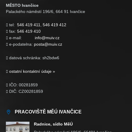
MĚSTO Ivančice
Palackého náměstí 196/6, 664 91 Ivančice
tel:
546 419 411
,
546 419 412

fax:
546 419 410

e-mail:
info@muiv.cz

e-podatelna:
posta@muiv.cz

datová schránka: sh2bdw6

ostatní kontaktní údaje »

IČO: 00281859

DIČ: CZ00281859

PRACOVIŠTĚ MĚÚ IVANČICE
Radnice, sídlo MěÚ