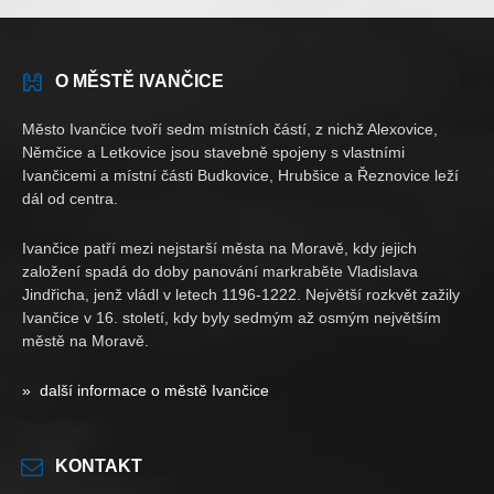
O MĚSTĚ IVANČICE
Město Ivančice tvoří sedm místních částí, z nichž Alexovice,
Němčice a Letkovice jsou stavebně spojeny s vlastními
Ivančicemi a místní části Budkovice, Hrubšice a Řeznovice leží
dál od centra.
Ivančice patří mezi nejstarší města na Moravě, kdy jejich
založení spadá do doby panování markraběte Vladislava
Jindřicha, jenž vládl v letech 1196-1222. Největší rozkvět zažily
Ivančice v 16. století, kdy byly sedmým až osmým největším
městě na Moravě.
» další informace o městě Ivančice
KONTAKT