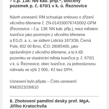
– č.p. 138: NN kab. příp.“, dotčený
pozemek p. č. 670/1 v k. ú. Řeznovice
Návrh usnesení: RM schvaluje smlouvu o zřízení
věcného břemene č. ZN-014330076743/002-GPM
(Řeznovice – č.p. 138: NN kab. příp.), mezi městem
Ivančice jako povinným z věcného břemene
a EG.D, a. s., se sídlem Lidická 1873/36, Černá
Pole, 602 00 Brno, IČO: 28085400, jako
oprávněným z věcného břemene, a to k tíži
pozemku ve vlastnictví města Ivančice p. č. 670/1
v k. ú. Řeznovice, obec Ivančice, za jednorázovou
náhradu ve výši 2 000,- Kč bez DPH.
Usnesení bylo přijato – Číslo usnesení:
RM/2023/28/610
8. Zhotovení pamětní desky prof. MgA.
Jiřího Kratochvíla