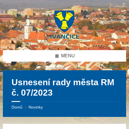
Přeskočit
Přeskočit
Přeskočit
na
na
na
obsah
levý
patičku
panel
MENU
Usnesení rady města RM
č. 07/2023
Domů
Novinky
/