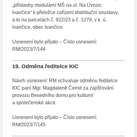
„přístavby modulární MŠ na ul. Na Úvoze,
Ivančice“ k přeložce zařízení distribuční soustavy,
a to na parcelách č. 922/23 a č. 1279, v k. ú.
Ivančice, obec Ivančice
Usnesení bylo přijato – Číslo usnesení:
RM/2023/7/144
19. Odměna ředitelce KIC
Návrh usnesení: RM schvaluje odměnu ředitelce
KIC paní Mgr. Magdaleně Černé za zajišťování
provozu Besedního domu pro kulturní
a společenské akce.
Usnesení bylo přijato – Číslo usnesení:
RM/2023/7/145