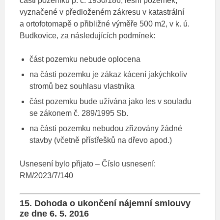
části pozemku p. č. 1930/186, lesní pozemek,
vyznačené v předloženém zákresu v katastrální
a ortofotomapě o přibližné výměře 500 m2, v k. ú.
Budkovice, za následujících podmínek:
část pozemku nebude oplocena
na části pozemku je zákaz kácení jakýchkoliv
stromů bez souhlasu vlastníka
část pozemku bude užívána jako les v souladu
se zákonem č. 289/1995 Sb.
na části pozemku nebudou zřizovány žádné
stavby (včetně přístřešků na dřevo apod.)
Usnesení bylo přijato – Číslo usnesení:
RM/2023/7/140
15. Dohoda o ukončení nájemní smlouvy
ze dne 6. 5. 2016