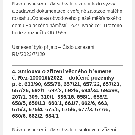
Návrh usnesení: RM schvaluje znění textu výzvy
a zadávací dokumentace k veřejné zakázce malého
rozsahu „Obnova obvodového pláště měšťanského
domu Palackého náměstí 12/27, Ivančice“. Hrazeno
bude z rozpočtu ORJ 555.
Usnesení bylo přijato – Číslo usnesení:
RM/2023/7/129
4. Smlouva o zřízení věcného břemene
č. Rez-10001/II/2022 – dotčené pozemky
p. č. 633/90, 655/78, 657/21, 657/22, 657/23,
657/26, 692/1, 692/2, 692/6, 694/34, 694/98,
207/1, 309, 310/1, 336/16, 658/1, 658/2,
658/5, 659/13, 660/1, 661/7, 662/6, 663,
675/3, 675/4, 675/5, 675/6, 677/3, 677/6,
680/6, 682/2, 684/1
Návrh usnesení: RM schvaluje smlouvu o zřízení