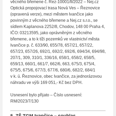
věcného břemene č. Rez-10001/II/2022 – Nej.cz
Optická propojovací trasa Nová Ves – Řeznovice
(opravená verze), mezi městem Ivančice jako
povinným z věcného břemene a Nej.cz s.r.o., se
sídlem Kaplanova 2252/8, Chodov, 148 00 Praha 4,
IČO: 03213595, jako oprávněným z věcného
břemene, a to k tíži pozemků ve vlastnictví města
Ivančice p. č. 633/90, 655/78, 657/21, 657/22,
657/23, 657/26, 692/1, 692/2, 692/6, 694/34, 694/98,
207/1, 309, 310/1, 336/16, 658/1, 658/2, 658/5,
659/13, 660/1, 661/7, 662/6, 663, 675/3, 675/4,
675/5, 675/6, 677/3, 677/6, 680/6, 682/2, 684/1
v k. ú. Řeznovice, obec Ivančice, za jednorázovou
náhradu ve výši 169 051,- Kč bez DPH.
Usnesení bylo přijato – Číslo usnesení:
RM/2023/7/130
5. ZŠ TGM Ivančice – souhlas