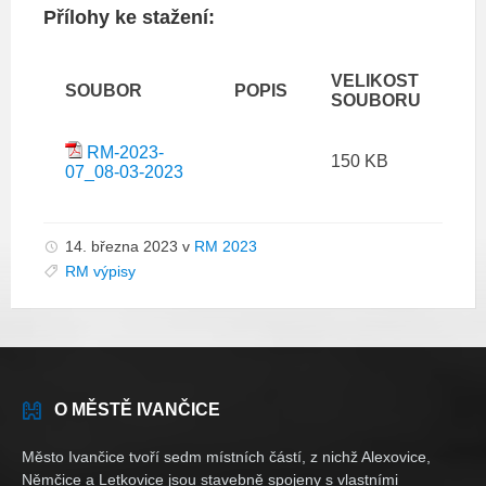
Přílohy ke stažení:
VELIKOST
SOUBOR
POPIS
SOUBORU
RM-2023-
150 KB
07_08-03-2023
14. března 2023
v
RM 2023
RM výpisy
O MĚSTĚ IVANČICE
Město Ivančice tvoří sedm místních částí, z nichž Alexovice,
Němčice a Letkovice jsou stavebně spojeny s vlastními