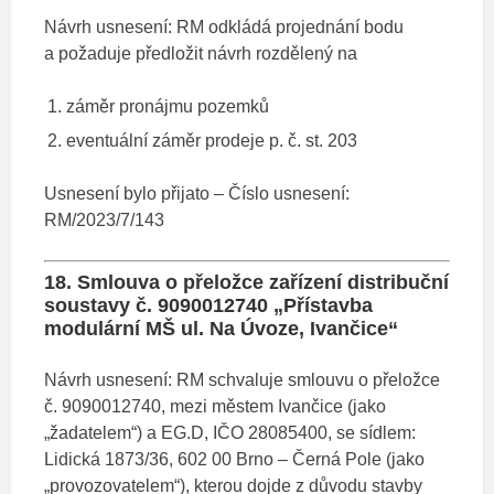
Návrh usnesení: RM odkládá projednání bodu
a požaduje předložit návrh rozdělený na
záměr pronájmu pozemků
eventuální záměr prodeje p. č. st. 203
Usnesení bylo přijato – Číslo usnesení:
RM/2023/7/143
18. Smlouva o přeložce zařízení distribuční
soustavy č. 9090012740 „Přístavba
modulární MŠ ul. Na Úvoze, Ivančice“
Návrh usnesení: RM schvaluje smlouvu o přeložce
č. 9090012740, mezi městem Ivančice (jako
„žadatelem“) a EG.D, IČO 28085400, se sídlem:
Lidická 1873/36, 602 00 Brno – Černá Pole (jako
„provozovatelem“), kterou dojde z důvodu stavby