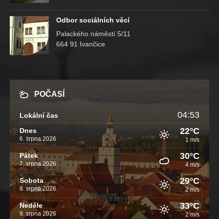
Odbor sociálních věcí
Palackého náměstí 5/11
664 91 Ivančice
POČASÍ
04:53
Lokální čas
22°C
Dnes
6. srpna 2026
1 m/s
30°C
Pátek
7. srpna 2026
4 m/s
29°C
Sobota
8. srpna 2026
2 m/s
33°C
Neděle
9. srpna 2026
2 m/s