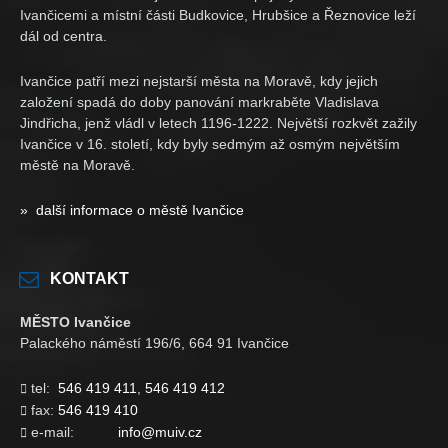
Ivančicemi a místní části Budkovice, Hrubšice a Řeznovice leží
dál od centra.
Ivančice patří mezi nejstarší města na Moravě, kdy jejich
založení spadá do doby panování markraběte Vladislava
Jindřicha, jenž vládl v letech 1196-1222. Největší rozkvět zažily
Ivančice v 16. století, kdy byly sedmým až osmým největším
městě na Moravě.
» další informace o městě Ivančice
KONTAKT
MĚSTO Ivančice
Palackého náměstí 196/6, 664 91 Ivančice
tel:
546 419 411
,
546 419 412

fax:
546 419 410

e-mail:
info@muiv.cz
