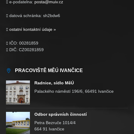
e-podatelna:
posta@muiv.cz

datová schránka: sh2bdw6

ostatní kontaktní údaje »

IČO: 00281859

DIČ: CZ00281859

PRACOVIŠTĚ MĚÚ IVANČICE
Radnice, sídlo MěÚ
Palackého náměstí 196/6, 66491 Ivančice
Odbor správních činností
Petra Bezruče 1014/4
664 91 Ivančice