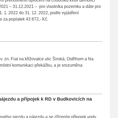
ní přenosného oplocení na chodníku kvůli demolici
0. 2021 – 31.12.2021 – pro vlastníka pozemku a dále pro
1. 1. 2022 do 31. 12. 2022, podle vyjádření
to za poplatek 43 872,- Kč.
 zn. Fiat na křižovatce ulic Široká, Ostřihom a Na
 místní komunikaci překážku, a je srozuměna
ájezdu a přípojek k RD v Budkovicích na
vého sjezdu a nájezdu a se zřízením přípojek vody,