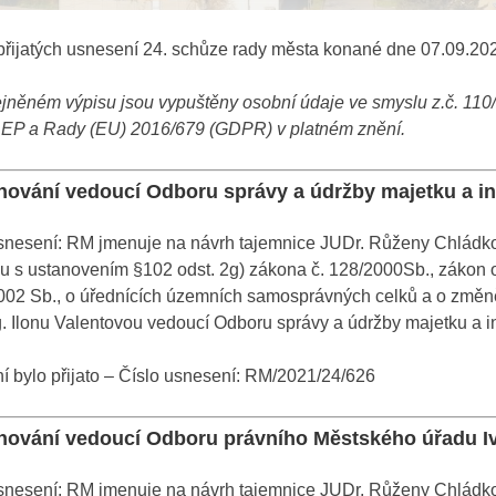
přijatých usnesení 24. schůze rady města konané dne 07.09.20
ejněném výpisu jsou vypuštěny osobní údaje ve smyslu z.č. 110
í EP a Rady (EU) 2016/679 (GDPR) v platném znění.
nování vedoucí Odboru správy a údržby majetku a i
snesení: RM jmenuje na návrh tajemnice JUDr. Růženy Chládkov
u s ustanovením §102 odst. 2g) zákona č. 128/2000Sb., zákon 
2002 Sb., o úřednících územních samosprávných celků a o změně
. Ilonu Valentovou vedoucí Odboru správy a údržby majetku a i
 bylo přijato – Číslo usnesení: RM/2021/24/626
nování vedoucí Odboru právního Městského úřadu I
snesení: RM jmenuje na návrh tajemnice JUDr. Růženy Chládkov