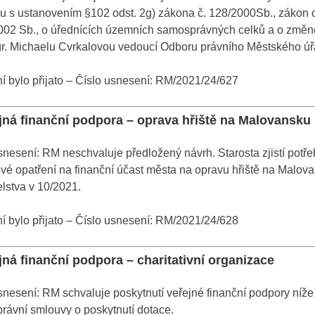
u s ustanovením §102 odst. 2g) zákona č. 128/2000Sb., zákon 
2002 Sb., o úřednících územních samosprávných celků a o změně
r. Michaelu Cvrkalovou vedoucí Odboru právního Městského úř
 bylo přijato – Číslo usnesení: RM/2021/24/627
ejná finanční podpora – oprava hřiště na Malovansku
nesení: RM neschvaluje předložený návrh. Starosta zjistí potř
vé opatření na finanční účast města na opravu hřiště na Malov
elstva v 10/2021.
 bylo přijato – Číslo usnesení: RM/2021/24/628
jná finanční podpora – charitativní organizace
nesení: RM schvaluje poskytnutí veřejné finanční podpory níže 
rávní smlouvy o poskytnutí dotace.