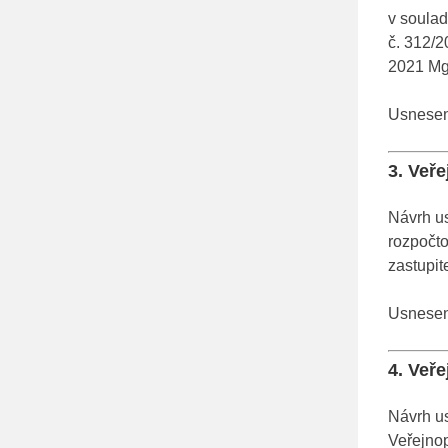
v soulad
č. 312/
2021 Mg
Usnesení
3. Veř
Návrh us
rozpočto
zastupit
Usnesení
4. Veře
Návrh us
Veřejnop