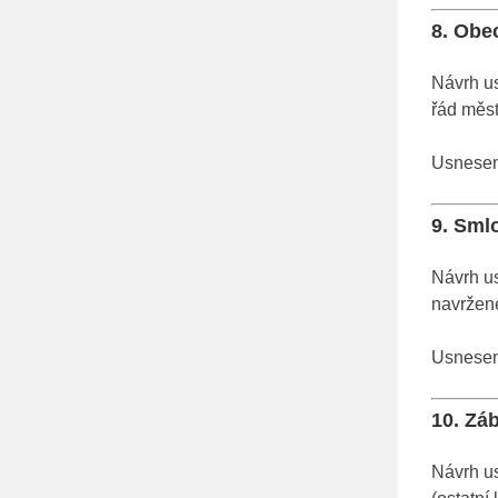
8. Obe
Návrh us
řád měst
Usnesení
9. Sml
Návrh us
navržen
Usnesení
10. Záb
Návrh us