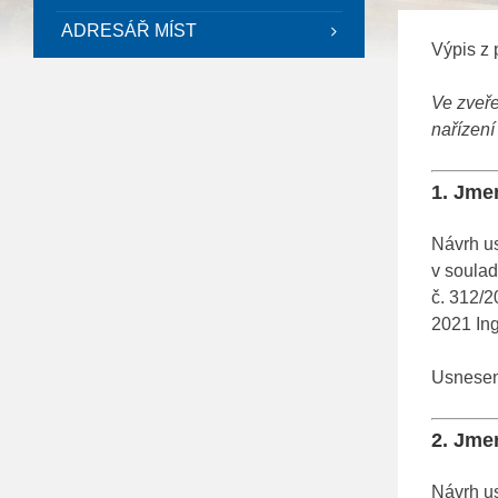
ADRESÁŘ MÍST
Výpis z 
Ve zveř
nařízen
1. Jme
Návrh u
v soulad
č. 312/
2021 Ing
Usnesení
2. Jme
Návrh u