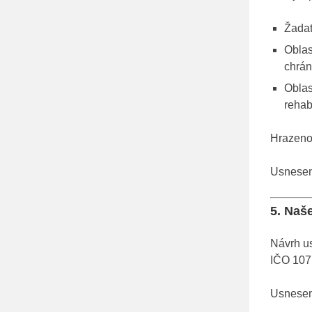
Žadat
Oblas
chrán
Oblas
rehab
Hrazeno 
Usnesení
5. Naš
Návrh u
IČO 107 
Usnesení