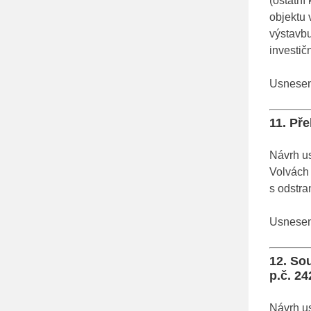
(ostatn
objektu 
výstavbu
investič
Usnesení
11. Př
Návrh us
Volvách 
s odstra
Usnesení
12. So
p.č. 24
Návrh us