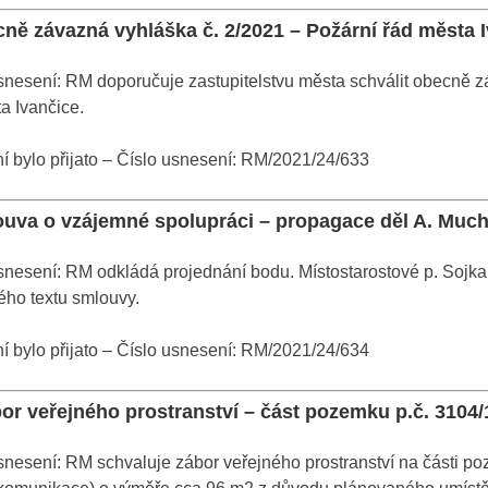
cně závazná vyhláška č. 2/2021 – Požární řád města 
nesení: RM doporučuje zastupitelstvu města schválit obecně z
a Ivančice.
 bylo přijato – Číslo usnesení: RM/2021/24/633
ouva o vzájemné spolupráci – propagace děl A. Muc
nesení: RM odkládá projednání bodu. Místostarostové p. Sojka 
ého textu smlouvy.
 bylo přijato – Číslo usnesení: RM/2021/24/634
or veřejného prostranství – část pozemku p.č. 3104/1
nesení: RM schvaluje zábor veřejného prostranství na části poze