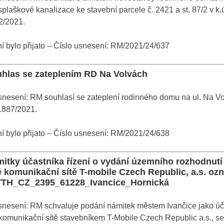
splaškové kanalizace ke stavební parcele č. 2421 a st. 87/2 v k
2/2021.
 bylo přijato – Číslo usnesení: RM/2021/24/637
uhlas se zateplením RD Na Volvách
snesení: RM souhlasí se zateplení rodinného domu na ul. Na 
21887/2021.
 bylo přijato – Číslo usnesení: RM/2021/24/638
mitky účastníka řízení o vydání územního rozhodnut
é komunikační sítě T-mobile Czech Republic, a.s. oz
TTH_CZ_2395_61228_Ivancice_Hornická
snesení: RM schvaluje podání námitek městem Ivančice jako úč
komunikační sítě stavebníkem T-Mobile Czech Republic a.s., s