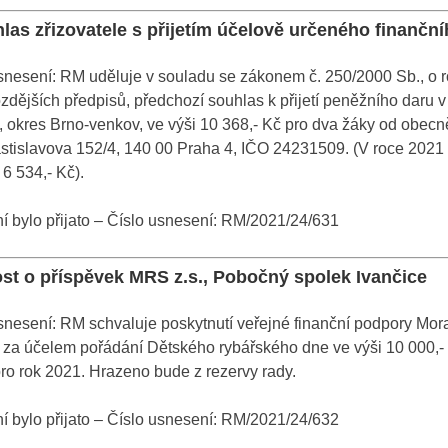
las zřizovatele s přijetím účelově určeného finanční
nesení: RM uděluje v souladu se zákonem č. 250/2000 Sb., o r
zdějších předpisů, předchozí souhlas k přijetí peněžního daru v 
e, okres Brno-venkov, ve výši 10 368,- Kč pro dva žáky od 
lastislavova 152/4, 140 00 Praha 4, IČO 24231509. (V roce 2021
 6 534,- Kč).
 bylo přijato – Číslo usnesení: RM/2021/24/631
ost o příspěvek MRS z.s., Pobočný spolek Ivančice
snesení: RM schvaluje poskytnutí veřejné finanční podpory Mo
 za účelem pořádání Dětského rybářského dne ve výši 10 000,- 
ro rok 2021. Hrazeno bude z rezervy rady.
 bylo přijato – Číslo usnesení: RM/2021/24/632