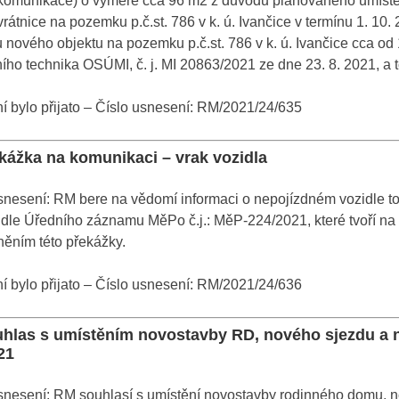
í komunikace) o výměře cca 96 m2 z důvodu plánovaného umístě
vrátnice na pozemku p.č.st. 786 v k. ú. Ivančice v termínu 1. 1
 nového objektu na pozemku p.č.st. 786 v k. ú. Ivančice cca od 
ního technika OSÚMI, č. j. MI 20863/2021 ze dne 23. 8. 2021, a 
 bylo přijato – Číslo usnesení: RM/2021/24/635
ekážka na komunikaci – vrak vozidla
nesení: RM bere na vědomí informaci o nepojízdném vozidle tov.
dle Úředního záznamu MěPo č.j.: MěP-224/2021, které tvoří na
něním této překážky.
 bylo přijato – Číslo usnesení: RM/2021/24/636
uhlas s umístěním novostavby RD, nového sjezdu a n
21
nesení: RM souhlasí s umístění novostavby rodinného domu, no