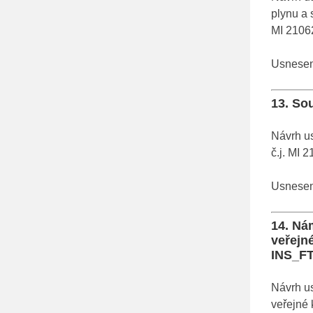
plynu a 
MI 2106
Usnesení
13. So
Návrh u
č.j. MI 
Usnesení
14. Ná
veřejn
INS_F
Návrh u
veřejné 