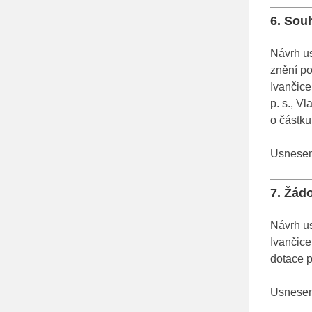
6. Souh
Návrh us
znění po
Ivančic
p. s., V
o částku
Usnesení
7. Žád
Návrh u
Ivančice
dotace p
Usnesení