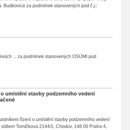
.ú. Budkovice za podmínek stanovených pod č.j.:
Volvách .. za podmínek stanovených OSÚMI pod
í o umístění stavby podzemního vedení
načené
astníkem řízení o umístění stavby podzemního vedení
e sídlem Tomíčkova 2144/1, Chodov, 148 00 Praha 4,