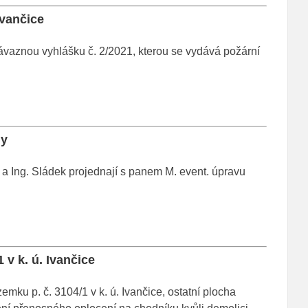
Ivančice
ávaznou vyhlášku č. 2/2021, kterou se vydává požární
hy
a Ing. Sládek projednají s panem M. event. úpravu
 v k. ú. Ivančice
mku p. č. 3104/1 v k. ú. Ivančice, ostatní plocha