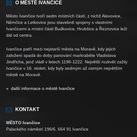
O MĚSTĚ IVANČICE
Město Ivančice tvoří sedm místních částí, z nichž Alexovice,
Němčice a Letkovice jsou stavebně spojeny s vlastními
Ivančicemi a místní části Budkovice, Hrubšice a Řeznovice leží
dál od centra.
Ivančice patří mezi nejstarší města na Moravě, kdy jejich
založení spadá do doby panování markraběte Vladislava
Jindřicha, jenž vládl v letech 1196-1222. Největší rozkvět zažily
Ivančice v 16. století, kdy byly sedmým až osmým největším
městě na Moravě.
» další informace o městě Ivančice
KONTAKT
MĚSTO Ivančice
Palackého náměstí 196/6, 664 91 Ivančice