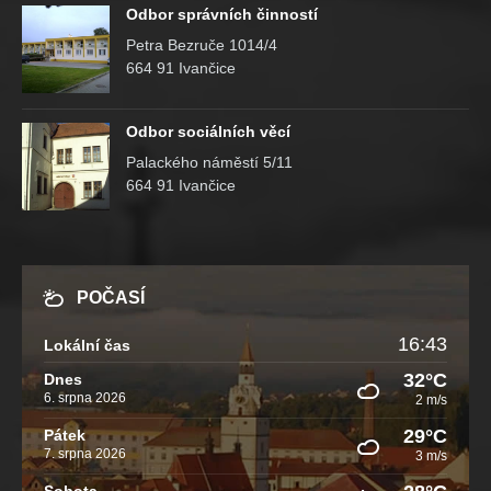
Odbor správních činností
Petra Bezruče 1014/4
664 91 Ivančice
Odbor sociálních věcí
Palackého náměstí 5/11
664 91 Ivančice
POČASÍ
16:43
Lokální čas
32°C
Dnes
6. srpna 2026
2 m/s
29°C
Pátek
7. srpna 2026
3 m/s