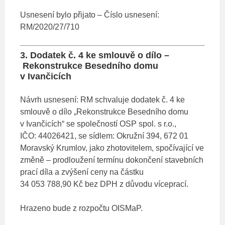
Usnesení bylo přijato – Číslo usnesení:
RM/2020/27/710
3. Dodatek č. 4 ke smlouvě o dílo –
Rekonstrukce Besedního domu
v Ivančicích
Návrh usnesení: RM schvaluje dodatek č. 4 ke
smlouvě o dílo „Rekonstrukce Besedního domu
v Ivančicích“ se společností OSP spol. s r.o.,
IČO: 44026421, se sídlem: Okružní 394, 672 01
Moravský Krumlov, jako zhotovitelem, spočívající ve
změně – prodloužení termínu dokončení stavebních
prací díla a zvýšení ceny na částku
34 053 788,90 Kč bez DPH z důvodu víceprací.
Hrazeno bude z rozpočtu OISMaP.