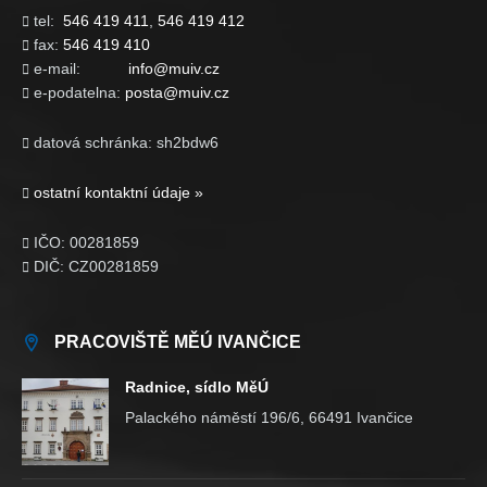
tel:
546 419 411
,
546 419 412

fax:
546 419 410

e-mail:
info@muiv.cz

e-podatelna:
posta@muiv.cz

datová schránka: sh2bdw6

ostatní kontaktní údaje »

IČO: 00281859

DIČ: CZ00281859

PRACOVIŠTĚ MĚÚ IVANČICE
Radnice, sídlo MěÚ
Palackého náměstí 196/6, 66491 Ivančice