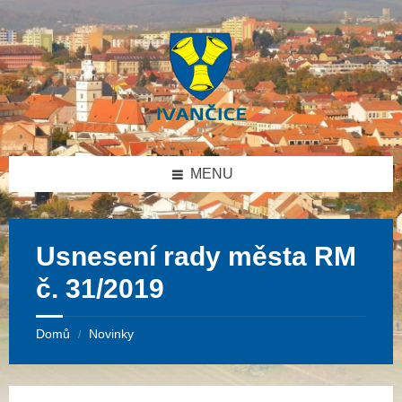
Přeskočit
Přeskočit
Přeskočit
na
na
na
obsah
levý
patičku
panel
MENU
Usnesení rady města RM
č. 31/2019
Domů
Novinky
/