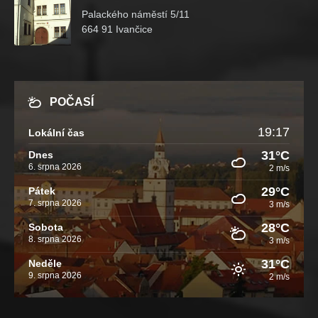
Palackého náměstí 5/11
664 91 Ivančice
POČASÍ
19:17
Lokální čas
31°C
Dnes
6. srpna 2026
2 m/s
29°C
Pátek
7. srpna 2026
3 m/s
28°C
Sobota
8. srpna 2026
3 m/s
31°C
Neděle
9. srpna 2026
2 m/s