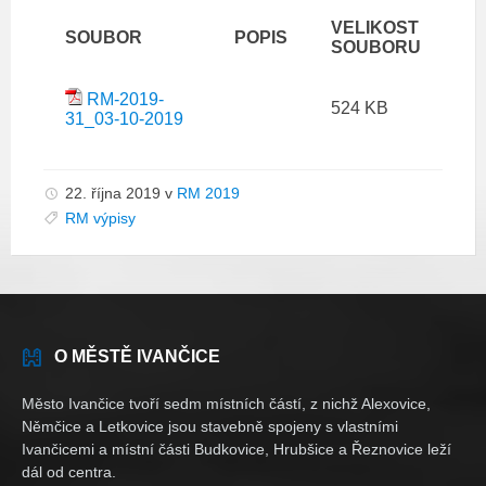
VELIKOST
SOUBOR
POPIS
SOUBORU
RM-2019-
524 KB
31_03-10-2019
22. října 2019
v
RM 2019
RM výpisy
O MĚSTĚ IVANČICE
Město Ivančice tvoří sedm místních částí, z nichž Alexovice,
Němčice a Letkovice jsou stavebně spojeny s vlastními
Ivančicemi a místní části Budkovice, Hrubšice a Řeznovice leží
dál od centra.