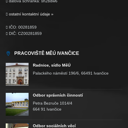
datová schránka: sh2bdw6

ostatní kontaktní údaje »

IČO: 00281859

DIČ: CZ00281859

PRACOVIŠTĚ MĚÚ IVANČICE
Radnice, sídlo MěÚ
Palackého náměstí 196/6, 66491 Ivančice
Odbor správních činností
Petra Bezruče 1014/4
664 91 Ivančice
Odbor sociálních věcí