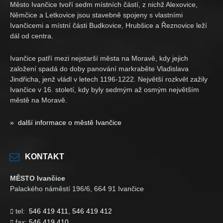
Město Ivančice tvoří sedm místních částí, z nichž Alexovice,
Němčice a Letkovice jsou stavebně spojeny s vlastními
Ivančicemi a místní části Budkovice, Hrubšice a Řeznovice leží
dál od centra.
Ivančice patří mezi nejstarší města na Moravě, kdy jejich
založení spadá do doby panování markraběte Vladislava
Jindřicha, jenž vládl v letech 1196-1222. Největší rozkvět zažily
Ivančice v 16. století, kdy byly sedmým až osmým největším
městě na Moravě.
» další informace o městě Ivančice
KONTAKT
MĚSTO Ivančice
Palackého náměstí 196/6, 664 91 Ivančice
tel:
546 419 411
,
546 419 412

fax:
546 419 410
