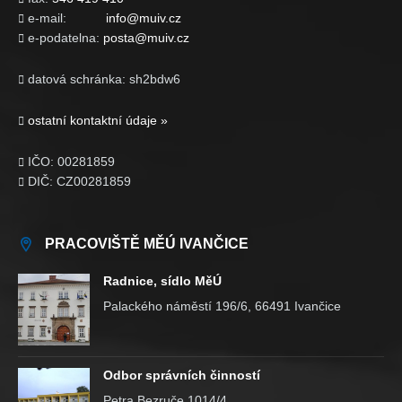
e-mail:
info@muiv.cz

e-podatelna:
posta@muiv.cz

datová schránka: sh2bdw6

ostatní kontaktní údaje »

IČO: 00281859

DIČ: CZ00281859

PRACOVIŠTĚ MĚÚ IVANČICE
Radnice, sídlo MěÚ
Palackého náměstí 196/6, 66491 Ivančice
Odbor správních činností
Petra Bezruče 1014/4