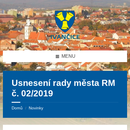
Přeskočit
Přeskočit
Přeskočit
na
na
na
obsah
levý
patičku
panel
MENU
Usnesení rady města RM
č. 02/2019
Domů
Novinky
/