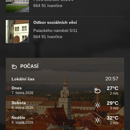
664 91 Ivančice
Odbor sociálních věcí
Palackého náměstí 5/11
664 91 Ivančice
POČASÍ
20:57
Lokální čas
27°C
Dnes
7. srpna 2026
2 m/s
29°C
Sobota
8. srpna 2026
3 m/s
32°C
Neděle
9. srpna 2026
1 m/s