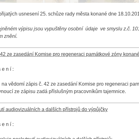
přijatých usnesení 25. schůze rady města konané dne 18.10.20
ejněném výpisu jsou vypuštěny osobní údaje ve smyslu z.č. 10
m znění.
. 42 ze zasedání Komise pro regeneraci památkové zóny konan
 e n í :
 na vědomí zápis č. 42 ze zasedání Komise pro regeneraci pa
ynoucí ze zápisu zadá příslušným pracovníkům tajemnice.
tí audiovizuálních a dalších přístrojů do výpůjčky
 e n í :