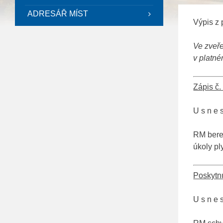
ADRESÁŘ MÍST
Výpis z 
Ve zveř
v platné
Zápis č
U s n e s
RM bere
úkoly pl
Poskytnu
U s n e s