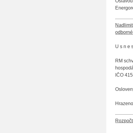
Oslavou,
Energor
Nadlimit
odborné 
U s n e s
RM schva
hospodář
IČO 415
Osloveny
Hrazeno 
Rozpočto