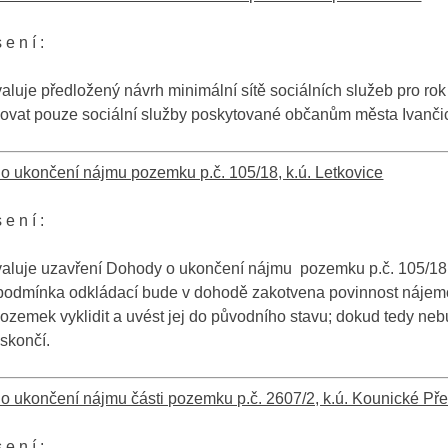
 e n í :
luje předložený návrh minimální sítě sociálních služeb pro rok
ovat pouze sociální služby poskytované občanům města Ivančic
o ukončení nájmu pozemku p.č. 105/18, k.ú. Letkovice
 e n í :
aluje uzavření Dohody o ukončení nájmu pozemku p.č. 105/18
 podmínka odkládací bude v dohodě zakotvena povinnost nájem
ozemek vyklidit a uvést jej do původního stavu; dokud tedy n
skončí.
o ukončení nájmu části pozemku p.č. 2607/2, k.ú. Kounické Př
 e n í :