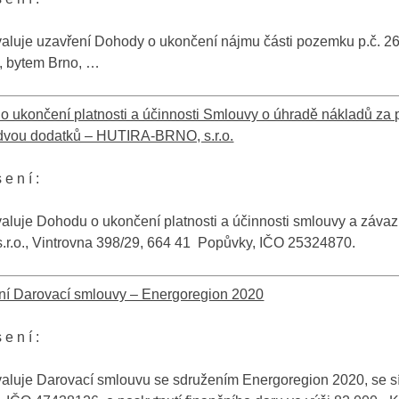
aluje uzavření Dohody o ukončení nájmu části pozemku p.č. 2
., bytem Brno, …
 ukončení platnosti a účinnosti Smlouvy o úhradě nákladů za 
h dvou dodatků – HUTIRA-BRNO, s.r.o.
 e n í :
luje Dohodu o ukončení platnosti a účinnosti smlouvy a závaz
.r.o., Vintrovna 398/29, 664 41 Popůvky, IČO 25324870.
ní Darovací smlouvy – Energoregion 2020
 e n í :
aluje Darovací smlouvu se sdružením Energoregion 2020, se 