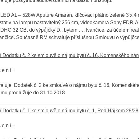
luje poskytnutí audiovizuálních a dalších přístrojů:
r LED AL – 528W Aputure Amaran, klíčovací plátno zelené 3 x 4 m
, stativ na lampu nastavitelný 256 cm, videokamera Sony FDR-
HC 32 GB, do výpůjčky D., bytem …, Ivančice, za účelem reali
vančice. Současně RM schvaluje příslušnou Smlouvu o výpůjčce
í Dodatku č. 2 ke smlouvě o nájmu bytu č. 16, Komenského nám
 e n í :
luje Dodatek č. 2 ke smlouvě o nájmu bytu č. 16, Komenského 
jmu prodlužuje do 31.10.2018.
í Dodatku č. 1 ke smlouvě o nájmu bytu č. 1, Pod Hájkem 28/38
 e n í :