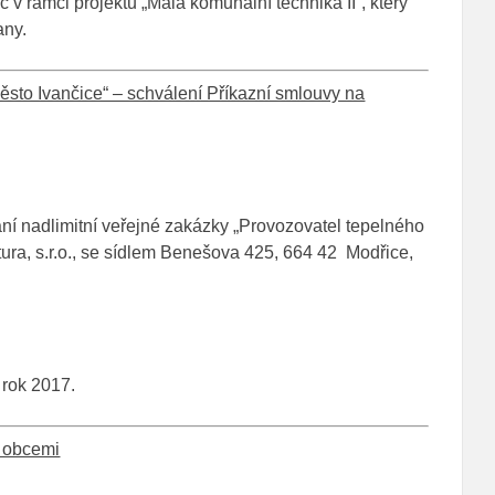
 v rámci projektu „Malá komunální technika II“, který
any.
ěsto Ivančice“ – schválení Příkazní smlouvy na
ní nadlimitní veřejné zakázky „Provozovatel tepelného
ura, s.r.o., se sídlem Benešova 425, 664 42 Modřice,
 rok 2017.
i obcemi