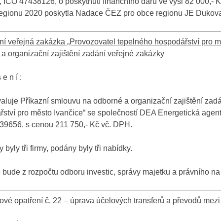
 IČO 47438126, o poskytnutí finančního daru ve výši 82 000,- Kč
egionu 2020 poskytla Nadace ČEZ pro obce regionu JE Dukov
ní veřejná zakázka „Provozovatel tepelného hospodářství pro m
a organizační zajištění zadání veřejné zakázky
 e n í :
luje Příkazní smlouvu na odborné a organizační zajištění zadá
ství pro město Ivančice“ se společností DEA Energetická agent
39656, s cenou 211 750,- Kč vč. DPH.
 byly tři firmy, podány byly tři nabídky.
bude z rozpočtu odboru investic, správy majetku a právního na
vé opatření č. 22 – úprava účelových transferů a převodů mez