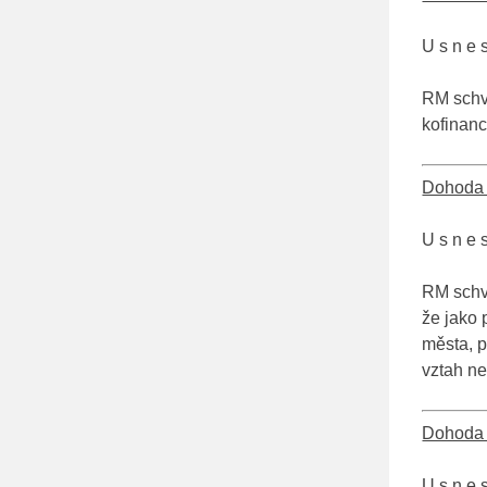
U s n e s
RM schva
kofinanc
Dohoda 
U s n e s
RM schv
že jako
města, p
vztah ne
Dohoda 
U s n e s