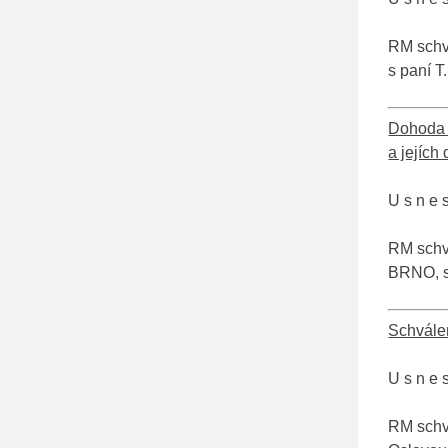
RM schv
s paní T
Dohoda o
a jejíc
U s n e s
RM schva
BRNO, s
Schvále
U s n e s
RM schv