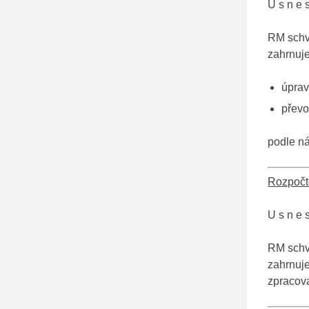
U s n e s
RM schva
zahrnuje
úprav
převo
podle n
Rozpočto
U s n e s
RM schva
zahrnuje
zpracov