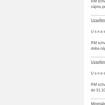
RM schva
nájmu p
Uzavření
U s n e s
RM schv
doba ná
Uzavření
U s n e s
RM schva
do 31.1
Minimáln