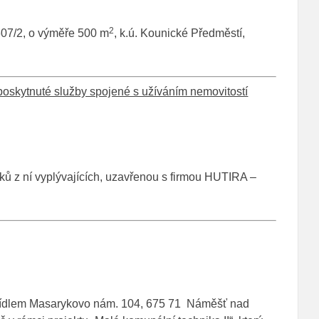
2
607/2, o výměře 500 m
, k.ú. Kounické Předměstí,
poskytnuté služby spojené s užíváním nemovitostí
ků z ní vyplývajících, uzavřenou s firmou HUTIRA –
sídlem Masarykovo nám. 104, 675 71 Náměšť nad