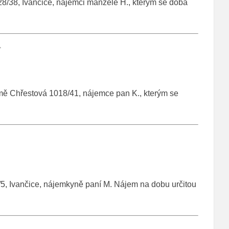
8/38, Ivančice, nájemci manželé H., kterým se doba
1
mě Chřestová 1018/41, nájemce pan K., kterým se
/5, Ivančice, nájemkyně paní M. Nájem na dobu určitou