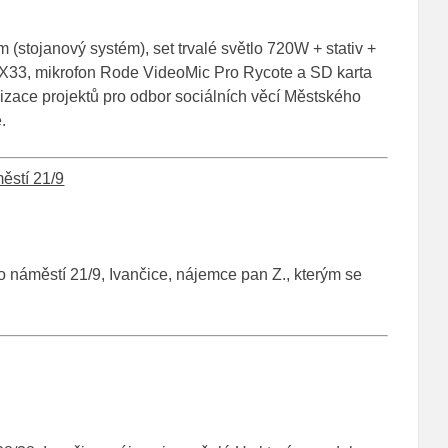
 (stojanový systém), set trvalé světlo 720W + stativ +
AX33, mikrofon Rode VideoMic Pro Rycote a SD karta
zace projektů pro odbor sociálních věcí Městského
.
ěstí 21/9
náměstí 21/9, Ivančice, nájemce pan Z., kterým se