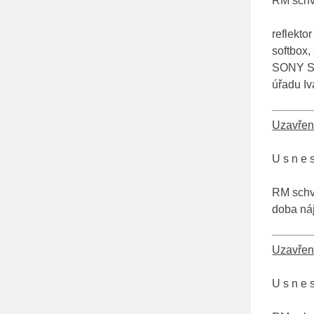
RM schva
reflekto
softbox
SONY SD
úřadu I
Uzavřen
U s n e s
RM schva
doba ná
Uzavřen
U s n e s