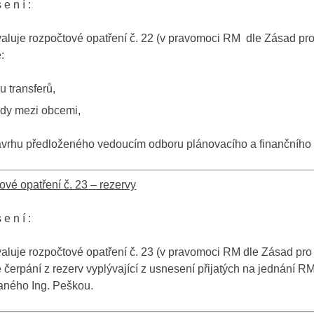
 e n í :
luje rozpočtové opatření č. 22 (v pravomoci RM dle Zásad pro k
:
u transferů,
dy mezi obcemi,
ávrhu předloženého vedoucím odboru plánovacího a finančního 
vé opatření č. 23 – rezervy
 e n í :
luje rozpočtové opatření č. 23 (v pravomoci RM dle Zásad pro k
 čerpání z rezerv vyplývající z usnesení přijatých na jednání 
aného Ing. Peškou.