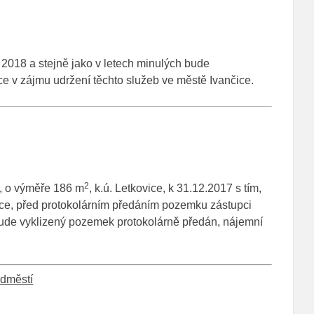
 2018 a stejně jako v letech minulých bude
e v zájmu udržení těchto služeb ve městě Ivančice.
2
, o výměře 186 m
, k.ú. Letkovice, k 31.12.2017 s tím,
ce, před protokolárním předáním pozemku zástupci
ebude vyklizený pozemek protokolárně předán, nájemní
edměstí