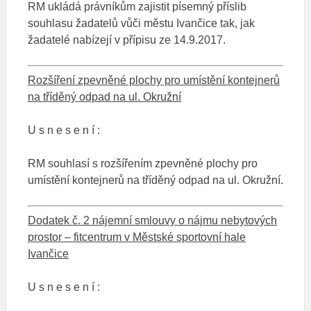
RM ukládá právníkům zajistit písemný příslib
souhlasu žadatelů vůči městu Ivančice tak, jak
žadatelé nabízejí v přípisu ze 14.9.2017.
Rozšíření zpevněné plochy pro umístění kontejnerů
na tříděný odpad na ul. Okružní
U s n e s e n í :
RM souhlasí s rozšířením zpevněné plochy pro
umístění kontejnerů na tříděný odpad na ul. Okružní.
Dodatek č. 2 nájemní smlouvy o nájmu nebytových
prostor – fitcentrum v Městské sportovní hale
Ivančice
U s n e s e n í :