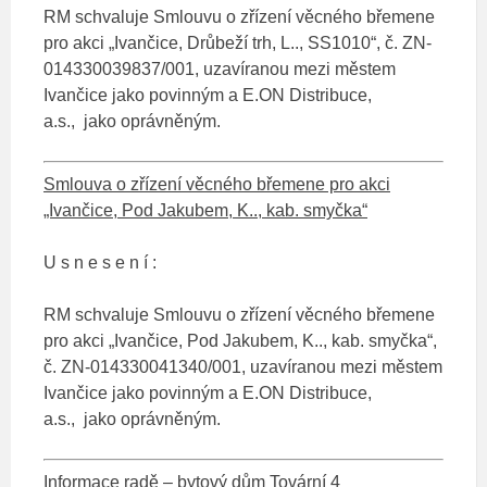
RM schvaluje Smlouvu o zřízení věcného břemene
pro akci „Ivančice, Drůbeží trh, L.., SS1010“, č. ZN-
014330039837/001, uzavíranou mezi městem
Ivančice jako povinným a E.ON Distribuce,
a.s., jako oprávněným.
Smlouva o zřízení věcného břemene pro akci
„Ivančice, Pod Jakubem, K.., kab. smyčka“
U s n e s e n í :
RM schvaluje Smlouvu o zřízení věcného břemene
pro akci „Ivančice, Pod Jakubem, K.., kab. smyčka“,
č. ZN-014330041340/001, uzavíranou mezi městem
Ivančice jako povinným a E.ON Distribuce,
a.s., jako oprávněným.
Informace radě – bytový dům Tovární 4