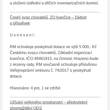
a složení ústřední a dílčích inventarizačních komisí.
Český svaz chovatelů, ZO Ivančice – žádost
o příspěvek
U s n e s e n í :
RM schvaluje poskytnutí dotace ve výši 5 000,- Kč
Českému svazu chovatelů, Základní organizaci
Ivančice, IČO 49461915, na činnost. Hrazeno bude
z rezervy rady. RM současně schvaluje příslušnou
Veřejnoprávní smlouvu č. 74/2017 o poskytnutí
dotace.
Hlasováno: 4 pro, 1 se zdržel
Užívání veřejného prostranství – předvolební
shromáždění ODS