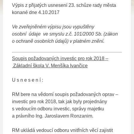
Výpis z přijatých usnesení 23. schůze rady města
konané dne 4.10.2017
Ve zveřejněném výpisu jsou vypuštěny
osobní údaje ve smyslu z.č. 101/2000 Sb. (zákon
o ochraně osobních údajů) v platném znění.
Soupis požadovaných investic pro rok 2018 –
Základní škola V. Menšíka Ivančice
U s n e s e n í :
RM bere na vědomí soupis požadovaných oprav –
investic pro rok 2018, tak jak byly projednány
s vedoucím odboru investic, správy majetku
a právního Ing. Jaroslavem Ronzanim.
RM ukládá vedoucí odboru vnitřních věcí zajistit