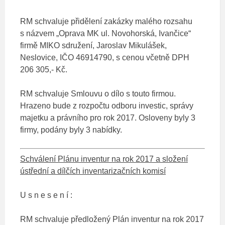
RM schvaluje přidělení zakázky malého rozsahu
s názvem „Oprava MK ul. Novohorská, Ivančice“
firmě MIKO sdružení, Jaroslav Mikulášek,
Neslovice, IČO 46914790, s cenou včetně DPH
206 305,- Kč.
RM schvaluje Smlouvu o dílo s touto firmou.
Hrazeno bude z rozpočtu odboru investic, správy
majetku a právního pro rok 2017. Osloveny byly 3
firmy, podány byly 3 nabídky.
Schválení Plánu inventur na rok 2017 a složení
ústřední a dílčích inventarizačních komisí
U s n e s e n í :
RM schvaluje předložený Plán inventur na rok 2017