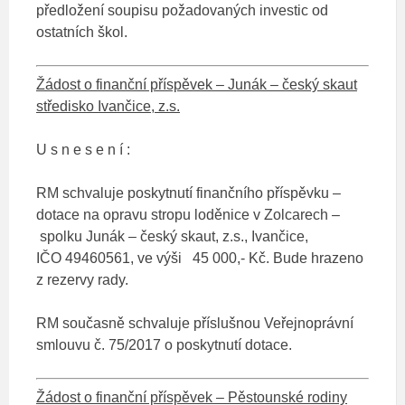
předložení soupisu požadovaných investic od
ostatních škol.
Žádost o finanční příspěvek – Junák – český skaut
středisko Ivančice, z.s.
U s n e s e n í :
RM schvaluje poskytnutí finančního příspěvku –
dotace na opravu stropu loděnice v Zolcarech –
spolku Junák – český skaut, z.s., Ivančice,
IČO 49460561, ve výši 45 000,- Kč. Bude hrazeno
z rezervy rady.
RM současně schvaluje příslušnou Veřejnoprávní
smlouvu č. 75/2017 o poskytnutí dotace.
Žádost o finanční příspěvek – Pěstounské rodiny