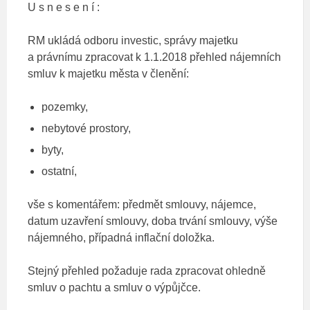
U s n e s e n í :
RM ukládá odboru investic, správy majetku
a právnímu zpracovat k 1.1.2018 přehled nájemních
smluv k majetku města v členění:
pozemky,
nebytové prostory,
byty,
ostatní,
vše s komentářem: předmět smlouvy, nájemce,
datum uzavření smlouvy, doba trvání smlouvy, výše
nájemného, případná inflační doložka.
Stejný přehled požaduje rada zpracovat ohledně
smluv o pachtu a smluv o výpůjčce.