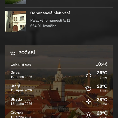
Odbor sociálních věcí
Palackého náměstí 5/11
664 91 Ivančice
POČASÍ
10:46
Lokální čas
26°C
Dnes
10. srpna 2026
2 m/s
28°C
Úterý
11. srpna 2026
6 m/s
28°C
Středa
12. srpna 2026
3 m/s
28°C
Čtvrtek
13. srpna 2026
4 m/s