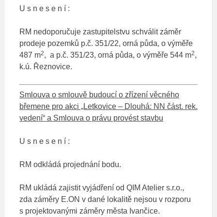
U s n e s e n í :
RM nedoporučuje zastupitelstvu schválit záměr
prodeje pozemků p.č. 351/22, orná půda, o výměře
2
2
487 m
, a p.č. 351/23, orná půda, o výměře 544 m
,
k.ú. Řeznovice.
Smlouva o smlouvě budoucí o zřízení věcného
břemene pro akci „Letkovice – Dlouhá: NN část. rek.
vedení“ a Smlouva o právu provést stavbu
U s n e s e n í :
RM odkládá projednání bodu.
RM ukládá zajistit vyjádření od QIM Atelier s.r.o.,
zda záměry E.ON v dané lokalitě nejsou v rozporu
s projektovanými záměry města Ivančice.