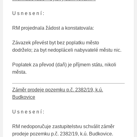
U s n e s e n í :
RM projednala žádost a konstatovala:
Závazek převést byt bez poplatku město
dodrželo; za byt nedopláceli nabyvatelé městu nic.
Poplatek za převod (daň) je příjmem státu, nikoli
města.
Záměr prodeje pozemku p.č. 2382/19, k.ú.
Budkovice
U s n e s e n í :
RM nedoporučuje zastupitelstvu schválit záměr
prodeje pozemku p.č. 2382/19, k.ú. Budkovice.