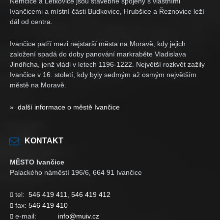
Němčice a Letkovice jsou stavebně spojeny s vlastními
Ivančicemi a místní části Budkovice, Hrubšice a Řeznovice leží
dál od centra.
Ivančice patří mezi nejstarší města na Moravě, kdy jejich
založení spadá do doby panování markraběte Vladislava
Jindřicha, jenž vládl v letech 1196-1222. Největší rozkvět zažily
Ivančice v 16. století, kdy byly sedmým až osmým největším
městě na Moravě.
» další informace o městě Ivančice
KONTAKT
MĚSTO Ivančice
Palackého náměstí 196/6, 664 91 Ivančice
tel:
546 419 411
,
546 419 412

fax:
546 419 410

e-mail:
info@muiv.cz
