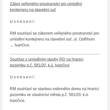
Zábor veřejného prostranství pro umístění
kontejneru na stavební suť
U s n e s e n í :
RM souhlasí se záborem veřejného prostranství pro
umístění kontejneru na stavební suť, ul. Ostřihom
.., Ivančice.
Souhlas s umístěním stavby RD na hranici
pozemku p.č. 581/20, k.ú. Ivančice
U s n e s e n í :
RM souhlasí se stavbou rodinného domu na hranici
pozemku ve vlastnictví města p.č. 581/20, k.ú.
Ivančice.