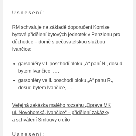
U s n e s e n í :
RM schvaluje na základě doporučení Komise
bytové přidělení bytových jednotek v Penzionu pro
důchodce – domě s pečovatelskou službou
Ivančice:
garsoniéry v I. poschodí bloku „A“ paní N., dosud
bytem Ivančice, …,
garsoniéry ve II. poschodí bloku „A“ panu R.,
dosud bytem Ivančice, ….
Veřejná zakázka malého rozsahu „Oprava MK
ul. Novohorská, Ivančice“ – přidělení zakázky
a schválení Smlouvy o dílo
U s n e s e n í :