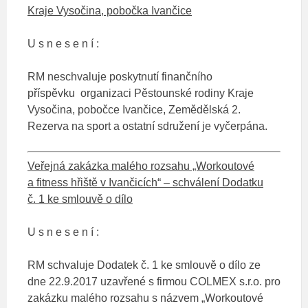
Kraje Vysočina, pobočka Ivančice
U s n e s e n í :
RM neschvaluje poskytnutí finančního
příspěvku organizaci Pěstounské rodiny Kraje
Vysočina, pobočce Ivančice, Zemědělská 2.
Rezerva na sport a ostatní sdružení je vyčerpána.
Veřejná zakázka malého rozsahu „Workoutové
a fitness hřiště v Ivančicích“ – schválení Dodatku
č. 1 ke smlouvě o dílo
U s n e s e n í :
RM schvaluje Dodatek č. 1 ke smlouvě o dílo ze
dne 22.9.2017 uzavřené s firmou COLMEX s.r.o. pro
zakázku malého rozsahu s názvem „Workoutové