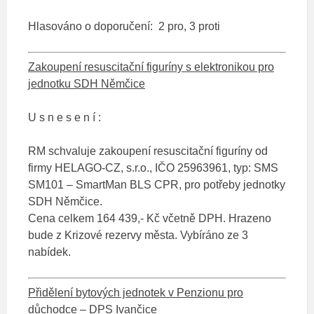
Hlasováno o doporučení: 2 pro, 3 proti
Zakoupení resuscitační figuríny s elektronikou pro
jednotku SDH Němčice
U s n e s e n í :
RM schvaluje zakoupení resuscitační figuríny od
firmy HELAGO-CZ, s.r.o., IČO 25963961, typ: SMS
SM101 – SmartMan BLS CPR, pro potřeby jednotky
SDH Němčice.
Cena celkem 164 439,- Kč včetně DPH. Hrazeno
bude z Krizové rezervy města. Vybíráno ze 3
nabídek.
Přidělení bytových jednotek v Penzionu pro
důchodce – DPS Ivančice