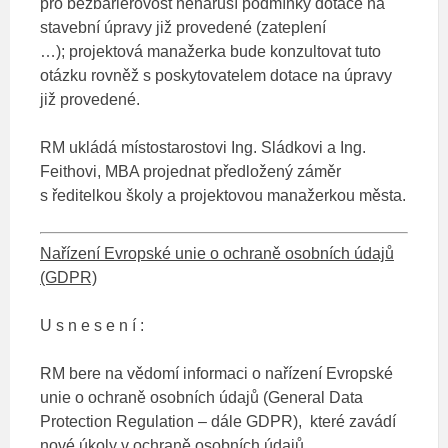
pro bezbariérovost nenaruší podmínky dotace na
stavební úpravy již provedené (zateplení
…); projektová manažerka bude konzultovat tuto
otázku rovněž s poskytovatelem dotace na úpravy
již provedené.
RM ukládá místostarostovi Ing. Sládkovi a Ing.
Feithovi, MBA projednat předložený záměr
s ředitelkou školy a projektovou manažerkou města.
Nařízení Evropské unie o ochraně osobních údajů
(GDPR)
U s n e s e n í :
RM bere na vědomí informaci o nařízení Evropské
unie o ochraně osobních údajů (General Data
Protection Regulation – dále GDPR), které zavádí
nové úkoly v ochraně osobních údajů.