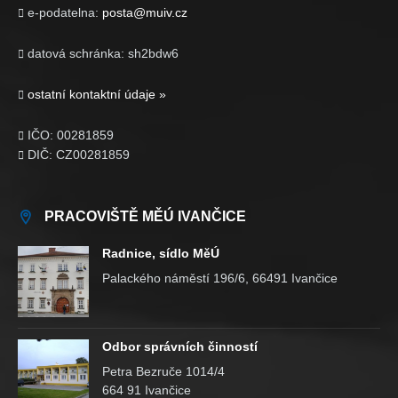
e-podatelna:
posta@muiv.cz

datová schránka: sh2bdw6

ostatní kontaktní údaje »

IČO: 00281859

DIČ: CZ00281859

PRACOVIŠTĚ MĚÚ IVANČICE
Radnice, sídlo MěÚ
Palackého náměstí 196/6, 66491 Ivančice
Odbor správních činností
Petra Bezruče 1014/4
664 91 Ivančice