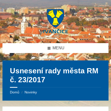
Přeskočit
Přeskočit
Přeskočit
na
na
na
obsah
levý
patičku
panel
MENU
Usnesení rady města RM
č. 23/2017
Domů
Novinky
/