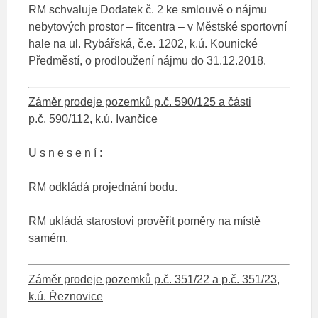
RM schvaluje Dodatek č. 2 ke smlouvě o nájmu
nebytových prostor – fitcentra – v Městské sportovní
hale na ul. Rybářská, č.e. 1202, k.ú. Kounické
Předměstí, o prodloužení nájmu do 31.12.2018.
Záměr prodeje pozemků p.č. 590/125 a části
p.č. 590/112, k.ú. Ivančice
U s n e s e n í :
RM odkládá projednání bodu.
RM ukládá starostovi prověřit poměry na místě
samém.
Záměr prodeje pozemků p.č. 351/22 a p.č. 351/23,
k.ú. Řeznovice