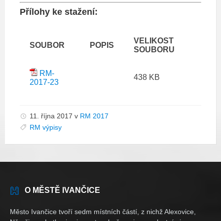
Přílohy ke stažení:
VELIKOST
SOUBOR
POPIS
SOUBORU
RM-
438 KB
2017-23
11. října 2017
v
RM 2017
RM výpisy
O MĚSTĚ IVANČICE
Město Ivančice tvoří sedm místních částí, z nichž Alexovice,