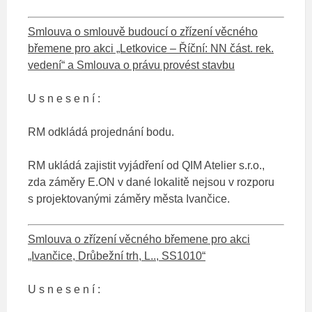
Smlouva o smlouvě budoucí o zřízení věcného
břemene pro akci „Letkovice – Říční: NN část. rek.
vedení“ a Smlouva o právu provést stavbu
U s n e s e n í :
RM odkládá projednání bodu.
RM ukládá zajistit vyjádření od QIM Atelier s.r.o.,
zda záměry E.ON v dané lokalitě nejsou v rozporu
s projektovanými záměry města Ivančice.
Smlouva o zřízení věcného břemene pro akci
„Ivančice, Drůbežní trh, L.., SS1010“
U s n e s e n í :