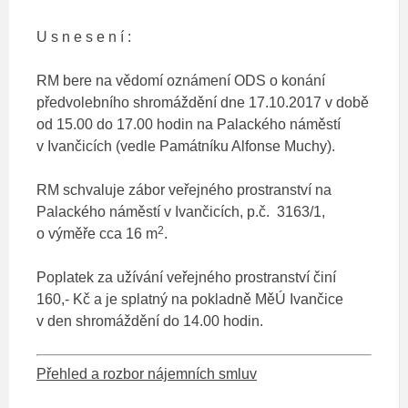
U s n e s e n í :
RM bere na vědomí oznámení ODS o konání
předvolebního shromáždění dne 17.10.2017 v době
od 15.00 do 17.00 hodin na Palackého náměstí
v Ivančicích (vedle Památníku Alfonse Muchy).
RM schvaluje zábor veřejného prostranství na
Palackého náměstí v Ivančicích, p.č. 3163/1,
2
o výměře cca 16 m
.
Poplatek za užívání veřejného prostranství činí
160,- Kč a je splatný na pokladně MěÚ Ivančice
v den shromáždění do 14.00 hodin.
Přehled a rozbor nájemních smluv