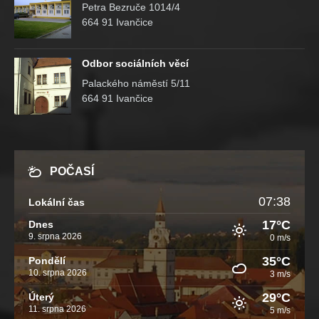
Petra Bezruče 1014/4
664 91 Ivančice
Odbor sociálních věcí
Palackého náměstí 5/11
664 91 Ivančice
POČASÍ
07:38
Lokální čas
17°C
Dnes
9. srpna 2026
0 m/s
35°C
Pondělí
10. srpna 2026
3 m/s
29°C
Úterý
11. srpna 2026
5 m/s