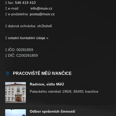
fax:
546 419 410

e-mail:
info@muiv.cz

e-podatelna:
posta@muiv.cz

datová schránka: sh2bdw6

ostatní kontaktní údaje »

IČO: 00281859

DIČ: CZ00281859

PRACOVIŠTĚ MĚÚ IVANČICE
Radnice, sídlo MěÚ
Palackého náměstí 196/6, 66491 Ivančice
Odbor správních činností