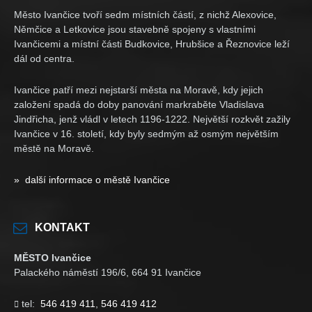
Město Ivančice tvoří sedm místních částí, z nichž Alexovice,
Němčice a Letkovice jsou stavebně spojeny s vlastními
Ivančicemi a místní části Budkovice, Hrubšice a Řeznovice leží
dál od centra.
Ivančice patří mezi nejstarší města na Moravě, kdy jejich
založení spadá do doby panování markraběte Vladislava
Jindřicha, jenž vládl v letech 1196-1222. Největší rozkvět zažily
Ivančice v 16. století, kdy byly sedmým až osmým největším
městě na Moravě.
» další informace o městě Ivančice
KONTAKT
MĚSTO Ivančice
Palackého náměstí 196/6, 664 91 Ivančice
tel:
546 419 411
,
546 419 412
