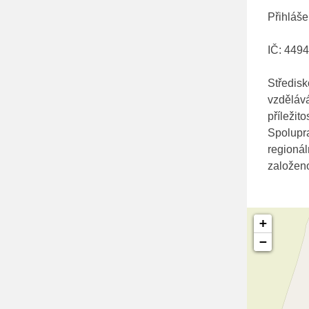
Přihláš
IČ: 4494
Středisk
vzdělává
příležit
Spolupra
regionál
založeno
+
−