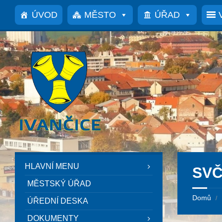
Přeskočit
Přeskočit
Přeskočit
na
na
na
ÚVOD
MĚSTO
ÚŘAD
obsah
levý
patičku
panel
HLAVNÍ MENU
SVČ
MĚSTSKÝ ÚŘAD
Domů
/
ÚŘEDNÍ DESKA
DOKUMENTY