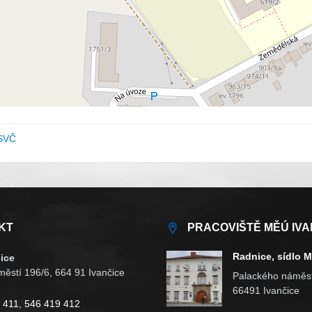
SVČ
KT
PRACOVIŠTĚ MĚÚ IVA
Radnice, sídlo 
ice
ěstí 196/6, 664 91 Ivančice
Palackého náměst
66491 Ivančice
 411
,
546 419 412