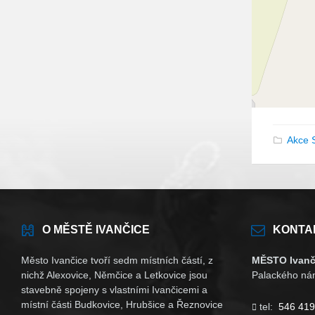
Akce 
O MĚSTĚ IVANČICE
KONTA
Město Ivančice tvoří sedm místních částí, z
MĚSTO Ivanč
nichž Alexovice, Němčice a Letkovice jsou
Palackého nám
stavebně spojeny s vlastními Ivančicemi a
místní části Budkovice, Hrubšice a Řeznovice
tel:
546 419
