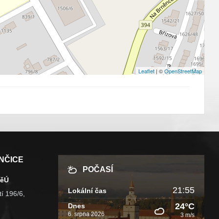
Leaflet
| ©
OpenStreetMap
NČICE
POČASÍ
MěÚ
21:55
Lokální čas
í 196/6,
24°C
Dnes
6. srpna 2026
3 m/s