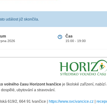
ato událost již skončila.
tum
Čas
srpna 2026
15:00 - 19:00
ko volného času Horizont Ivančice
je školské zařízení, nabízí 
 dospělé, ubytování a stravování.
ská 619/2, 664 91 Ivančice |
https://www.svcivancice.cz
|
recep