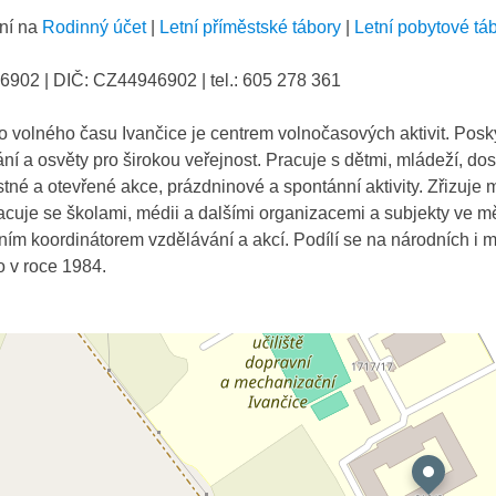
ení na
Rodinný účet
|
Letní příměstské tábory
|
Letní pobytové tá
6902 | DIČ: CZ44946902 | tel.: 605 278 361
o volného času Ivančice je centrem volnočasových aktivit. Posk
ní a osvěty pro širokou veřejnost. Pracuje s dětmi, mládeží, do
ostné a otevřené akce, prázdninové a spontánní aktivity. Zřizuj
cuje se školami, médii a dalšími organizacemi a subjekty ve mě
ním koordinátorem vzdělávání a akcí. Podílí se na národních i m
 v roce 1984.