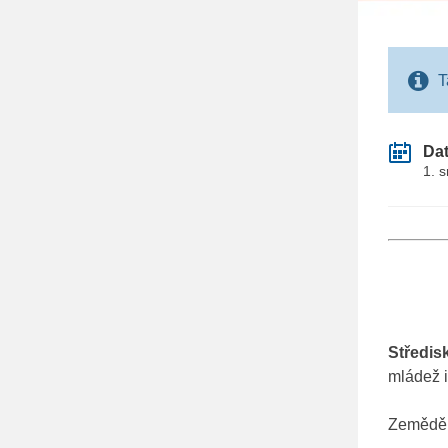
T
Da
1. 
Středis
mládež i
Zeměděl