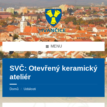
Přeskočit
Přeskočit
Přeskočit
na
na
na
obsah
levý
patičku
panel
MENU
SVČ: Otevřený keramický
ateliér
Domů
Události
/