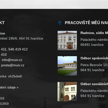
KT
PRACOVIŠTĚ MĚÚ IVA
Radnice, sídlo 
ice
ěstí 196/6, 664 91 Ivančice
Palackého náměst
66491 Ivančice
 411
,
546 419 412
 410
Odbor správních
:
info@muiv.cz
Petra Bezruče 10
:
posta@muiv.cz
664 91 Ivančice
ánka: sh2bdw6
Odbor sociálníc
aktní údaje »
Palackého náměst
664 91 Ivančice
859
81859