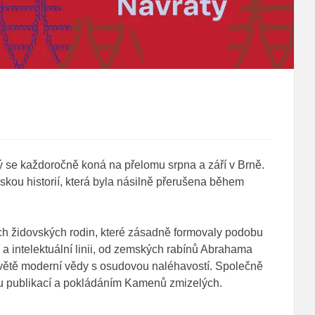
rý se každoročně koná na přelomu srpna a září
v Brně.
skou historií, která byla násilně přerušena během
ch židovských rodin, které zásadně formovaly podobu
a intelektuální linii, od zemských rabínů Abrahama
světě moderní vědy s osudovou naléhavostí. Společně
u publikací a pokládáním Kamenů zmizelých.