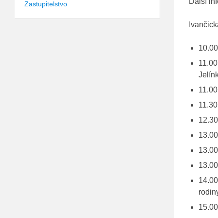
Další in
Zastupitelstvo
Ivančick
10.00
11.00
Jelín
11.00
11.30
12.30
13.00
13.00
13.00
14.00
rodin
15.00