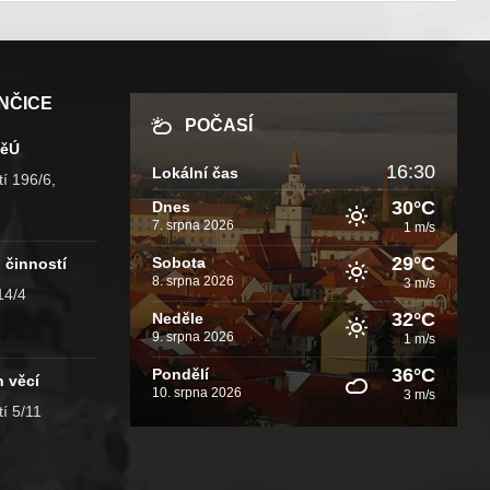
NČICE
POČASÍ
MěÚ
16:30
Lokální čas
í 196/6,
30°C
Dnes
7. srpna 2026
1 m/s
29°C
Sobota
 činností
8. srpna 2026
3 m/s
14/4
32°C
Neděle
9. srpna 2026
1 m/s
36°C
Pondělí
h věcí
10. srpna 2026
3 m/s
í 5/11