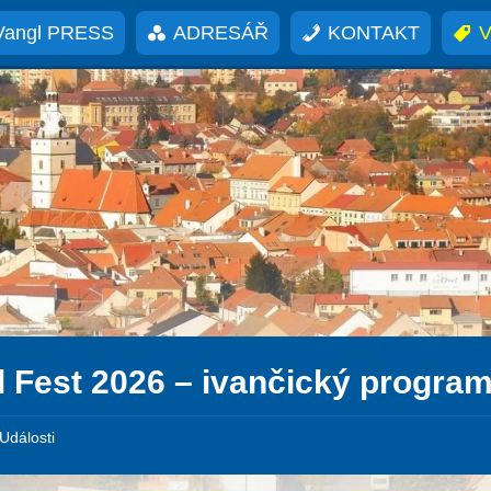
Vangl PRESS
ADRESÁŘ
KONTAKT
V
l Fest 2026 – ivančický progra
Události