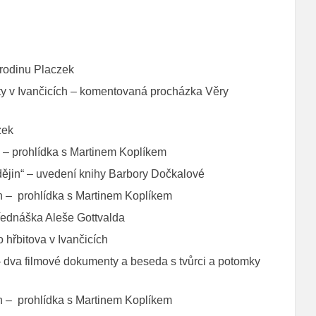
 rodinu Placzek
ty v Ivančicích – komentovaná procházka Věry
zek
ch – prohlídka s Martinem Koplíkem
i dějin“ – uvedení knihy Barbory Dočkalové
ích – prohlídka s Martinem Koplíkem
přednáška Aleše Gottvalda
hřbitova v Ivančicích
– dva filmové dokumenty a beseda s tvůrci a potomky
ích – prohlídka s Martinem Koplíkem