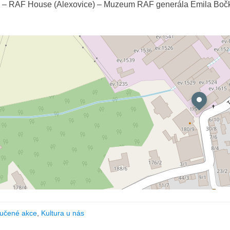
0 – RAF House (Alexovice) – Muzeum RAF generála Emila Boč
učené akce
,
Kultura u nás