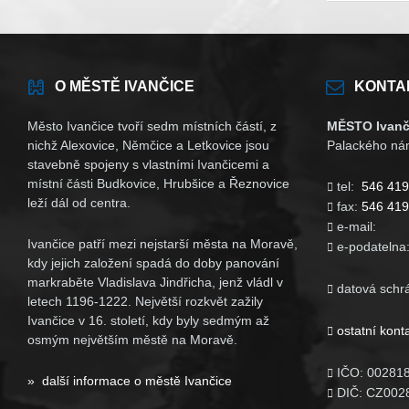
O MĚSTĚ IVANČICE
KONTA
Město Ivančice tvoří sedm místních částí, z
MĚSTO Ivanč
nichž Alexovice, Němčice a Letkovice jsou
Palackého nám
stavebně spojeny s vlastními Ivančicemi a
místní části Budkovice, Hrubšice a Řeznovice
tel:
546 419

leží dál od centra.
fax:
546 419

e-mail

Ivančice patří mezi nejstarší města na Moravě,
e-podatelna

kdy jejich založení spadá do doby panování
markraběte Vladislava Jindřicha, jenž vládl v
datová schr

letech 1196-1222. Největší rozkvět zažily
Ivančice v 16. století, kdy byly sedmým až
ostatní kont

osmým největším městě na Moravě.
IČO: 00281

» další informace o městě Ivančice
DIČ: CZ002
