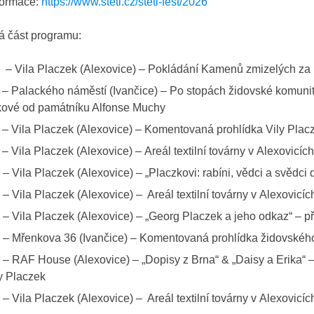
formace:
https://www.stetl.cz/stetl-fest/2026
á část programu:
 – Vila Placzek (Alexovice) – Pokládání Kamenů zmizelých za
 – Palackého náměstí (Ivančice) – Po stopách židovské komuni
kové od památníku Alfonse Muchy
 – Vila Placzek (Alexovice) – Komentovaná prohlídka Vily Plac
 – Vila Placzek (Alexovice) – Areál textilní továrny v Alexovicí
 – Vila Placzek (Alexovice) – „Placzkovi: rabíni, vědci a svědc
 – Vila Placzek (Alexovice) – Areál textilní továrny v Alexovic
 – Vila Placzek (Alexovice) – „Georg Placzek a jeho odkaz“ – 
 – Mřenkova 36 (Ivančice) – Komentovaná prohlídka židovského 
 – RAF House (Alexovice) – „Dopisy z Brna“ & „Daisy a Erika“ 
y Placzek
 – Vila Placzek (Alexovice) – Areál textilní továrny v Alexovic