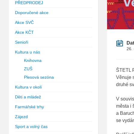
PŘEDPRODEJ
Doporučené akce
Akce SVČ
Akce KČT
Senioři
Da
26.
Kultura u nás
Knihovna
ZUŠ
ŠTETL FE
Plesová sezóna
Věnuje s
druhé sv
Kultura v okolí
Děti a mládež
V souvis
města i 
Farmářské trhy
a Baruch
Zájezd
se vyd
Sport a volný čas