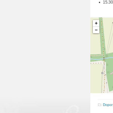
15.3
+
−
Dopor