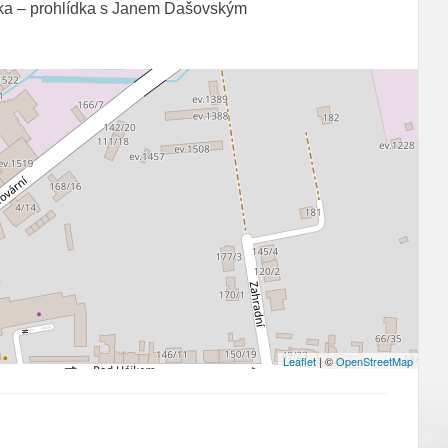
ka – prohlídka s Janem Dašovským
Leaflet
| ©
OpenStreetMap