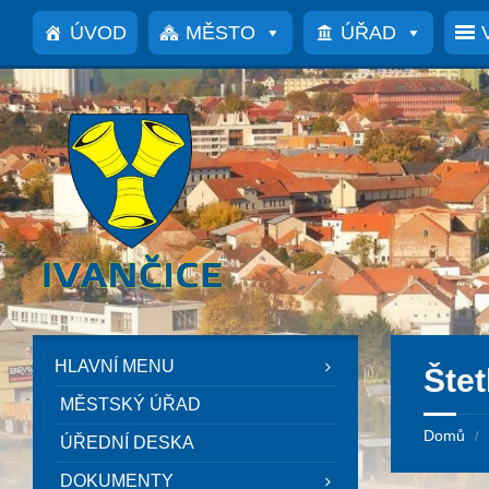
Přeskočit
Přeskočit
Přeskočit
na
na
na
ÚVOD
MĚSTO
ÚŘAD
obsah
levý
patičku
panel
HLAVNÍ MENU
Štet
MĚSTSKÝ ÚŘAD
Domů
/
ÚŘEDNÍ DESKA
DOKUMENTY