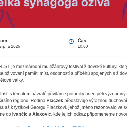
tum
Čas
 srpna 2026
10:00
ST je mezinárodní multižánrový festival židovské kultury, kte
e oživování paměti míst, osobností a příběhů spojených s židov
ětové války.
losti s tématem návratů přivítáme potomky hned pěti významný
širšího regionu. Rodina
Placzek
představuje výraznou duchovní 
a až k fyzikovi Georgu Placzkovi, jehož jméno rezonovalo ve 
áme do
Ivančic
a
Alexovic
, kde jejich odkaz připomeneme novo