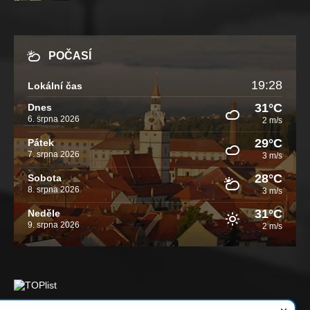
POČASÍ
19:28
Lokální čas
31°C
Dnes
6. srpna 2026
2 m/s
29°C
Pátek
7. srpna 2026
3 m/s
28°C
Sobota
8. srpna 2026
3 m/s
31°C
Neděle
9. srpna 2026
2 m/s