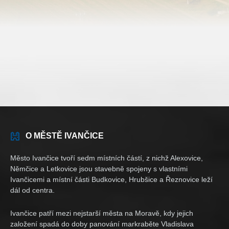
O MĚSTĚ IVANČICE
Město Ivančice tvoří sedm místních částí, z nichž Alexovice,
Němčice a Letkovice jsou stavebně spojeny s vlastními
Ivančicemi a místní části Budkovice, Hrubšice a Řeznovice leží
dál od centra.
Ivančice patří mezi nejstarší města na Moravě, kdy jejich
založení spadá do doby panování markraběte Vladislava