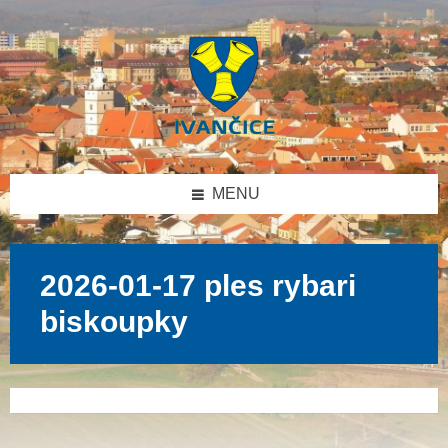
Přeskočit
Přeskočit
Přeskočit
na
na
na
obsah
levý
patičku
panel
MENU
2026-01-17 ples rybari
biskoupky