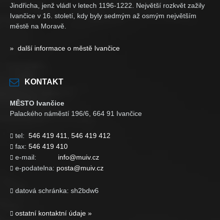
Jindřicha, jenž vládl v letech 1196-1222. Největší rozkvět zažily
Ivančice v 16. století, kdy byly sedmým až osmým největším
městě na Moravě.
» další informace o městě Ivančice
KONTAKT
MĚSTO Ivančice
Palackého náměstí 196/6, 664 91 Ivančice
tel:
546 419 411
,
546 419 412

fax:
546 419 410

e-mail:
info@muiv.cz

e-podatelna:
posta@muiv.cz

datová schránka: sh2bdw6

ostatní kontaktní údaje »
