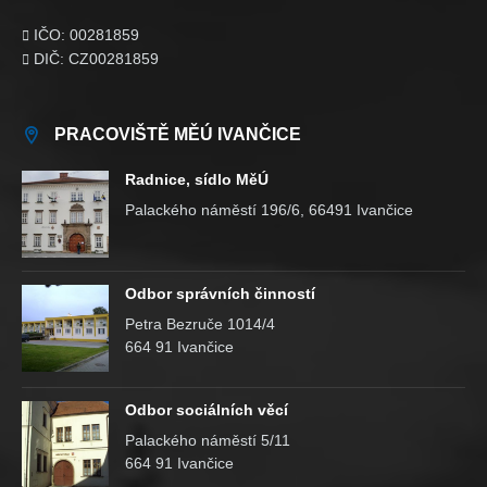
IČO: 00281859

DIČ: CZ00281859

PRACOVIŠTĚ MĚÚ IVANČICE
Radnice, sídlo MěÚ
Palackého náměstí 196/6, 66491 Ivančice
Odbor správních činností
Petra Bezruče 1014/4
664 91 Ivančice
Odbor sociálních věcí
Palackého náměstí 5/11
664 91 Ivančice