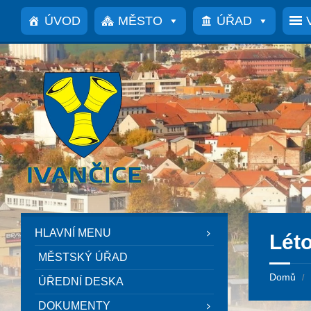
Přeskočit
Přeskočit
Přeskočit
na
na
na
ÚVOD
MĚSTO
ÚŘAD
obsah
levý
patičku
panel
HLAVNÍ MENU
Léto
MĚSTSKÝ ÚŘAD
Domů
/
ÚŘEDNÍ DESKA
DOKUMENTY