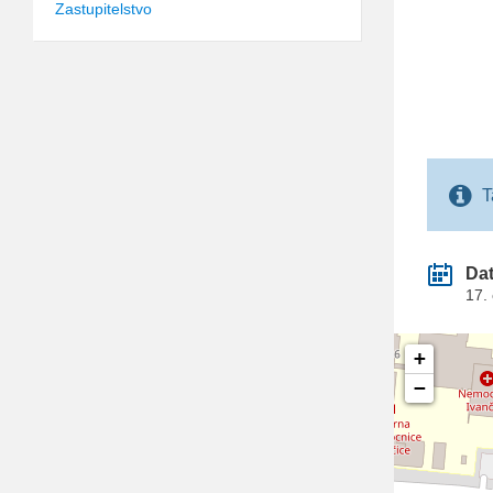
Zastupitelstvo
T
Da
17.
+
−