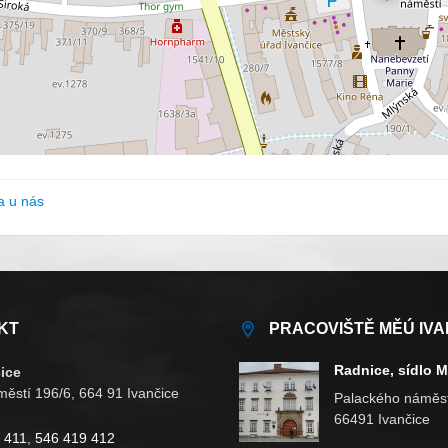
a u nás
KT
PRACOVIŠTĚ MĚÚ IVA
Radnice, sídlo 
ice
ěstí 196/6, 664 91 Ivančice
Palackého náměst
66491 Ivančice
 411
,
546 419 412