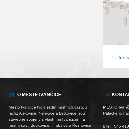
Kultur
O MĚSTĚ IVANČICE
KONTA
Město Ivančice tvoří sedm místních částí, z
MĚSTO Ivanč
nichž Alexovice, Němčice a Letkovice jsou
Palackého nám
stavebně spojeny s vlastními Ivančicemi a
místní části Budkovice, Hrubšice a Řeznovice
tel:
546 419
