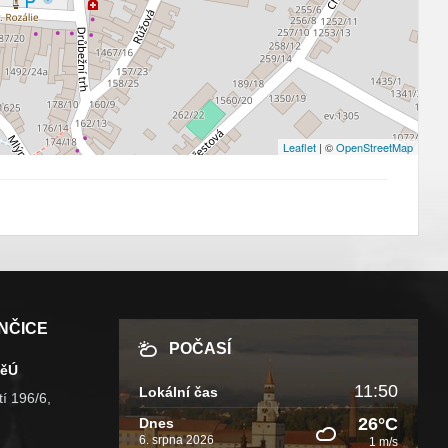
Leaflet
| ©
OpenStreetMap
NČICE
POČASÍ
MěÚ
11:50
Lokální čas
í 196/6,
26°C
Dnes
6. srpna 2026
1 m/s