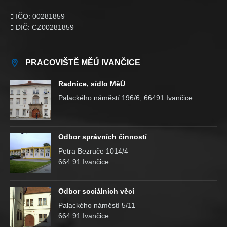
IČO: 00281859

DIČ: CZ00281859

PRACOVIŠTĚ MĚÚ IVANČICE
Radnice, sídlo MěÚ
Palackého náměstí 196/6, 66491 Ivančice
Odbor správních činností
Petra Bezruče 1014/4
664 91 Ivančice
Odbor sociálních věcí
Palackého náměstí 5/11
664 91 Ivančice