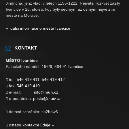
Jindřicha, jenž vládl v letech 1196-1222. Největší rozkvět zažily
Ivančice v 16. století, kdy byly sedmým až osmým největším
městě na Moravě.
» další informace o městě Ivančice
KONTAKT
MĚSTO Ivančice
Palackého náměstí 196/6, 664 91 Ivančice
tel:
546 419 411
,
546 419 412

fax:
546 419 410

e-mail:
info@muiv.cz

e-podatelna:
posta@muiv.cz

datová schránka: sh2bdw6

ostatní kontaktní údaje »
