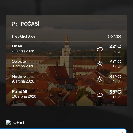
POČASÍ
03:43
Lokální čas
22°C
Dnes
7. srpna 2026
0 m/s
27°C
Sobota
8. srpna 2026
3 m/s
31°C
Neděle
9. srpna 2026
2 m/s
35°C
Pondělí
10. srpna 2026
1 m/s