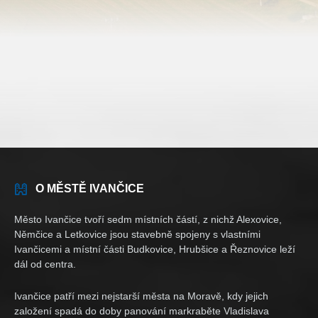
O MĚSTĚ IVANČICE
Město Ivančice tvoří sedm místních částí, z nichž Alexovice,
Němčice a Letkovice jsou stavebně spojeny s vlastními
Ivančicemi a místní části Budkovice, Hrubšice a Řeznovice leží
dál od centra.
Ivančice patří mezi nejstarší města na Moravě, kdy jejich
založení spadá do doby panování markraběte Vladislava