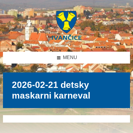
Přeskočit
Přeskočit
Přeskočit
na
na
na
obsah
levý
patičku
panel
MENU
2026-02-21 detsky
maskarni karneval