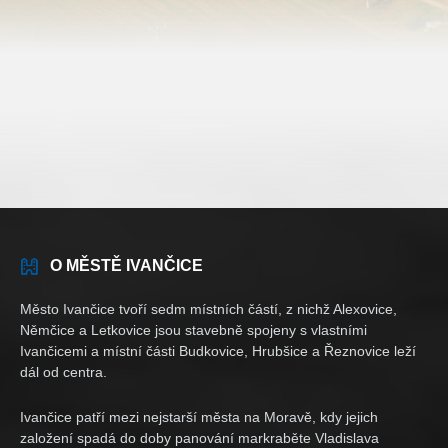
O MĚSTĚ IVANČICE
Město Ivančice tvoří sedm místních částí, z nichž Alexovice,
Němčice a Letkovice jsou stavebně spojeny s vlastními
Ivančicemi a místní části Budkovice, Hrubšice a Řeznovice leží
dál od centra.
Ivančice patří mezi nejstarší města na Moravě, kdy jejich
založení spadá do doby panování markraběte Vladislava