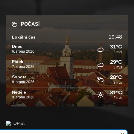
POČASÍ
19:48
Lokální čas
31°C
Dnes
6. srpna 2026
2 m/s
29°C
Pátek
7. srpna 2026
3 m/s
28°C
Sobota
8. srpna 2026
3 m/s
31°C
Neděle
9. srpna 2026
2 m/s