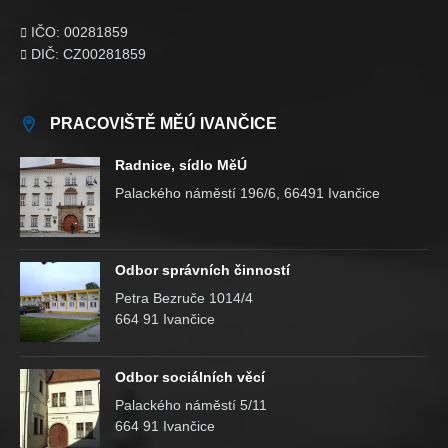
IČO: 00281859

DIČ: CZ00281859

PRACOVIŠTĚ MĚÚ IVANČICE
Radnice, sídlo MěÚ
Palackého náměstí 196/6, 66491 Ivančice
Odbor správních činností
Petra Bezruče 1014/4
664 91 Ivančice
Odbor sociálních věcí
Palackého náměstí 5/11
664 91 Ivančice