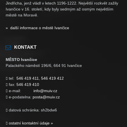
Jindřicha, jenž vládl v letech 1196-1222. Největší rozkvět zažily
Ivančice v 16. století, kdy byly sedmým až osmým největším
městě na Moravě.
» další informace o městě Ivančice
KONTAKT
MĚSTO Ivančice
Palackého náměstí 196/6, 664 91 Ivančice
tel:
546 419 411
,
546 419 412

fax:
546 419 410

e-mail:
info@muiv.cz

e-podatelna:
posta@muiv.cz

datová schránka: sh2bdw6

ostatní kontaktní údaje »
