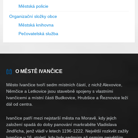
Městská policie
Organizační složky obce
Městská knihovna
Pečovatelská služba
O MĚSTĚ IVANČICE
Město Ivančice tvoří sedm místních částí, z nichž Alexovice,
Němčice a Letkovice jsou stavebně spojeny s vlastními
Ivančicemi a místní části Budkovice, Hrubšice a Řeznovice leží
dál od centra.
Ivančice patří mezi nejstarší města na Moravě, kdy jejich
založení spadá do doby panování markraběte Vladislava
Jindřicha, jenž vládl v letech 1196-1222. Největší rozkvět zažily
Ivančice v 16. století, kdy byly sedmým až osmým největším