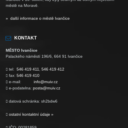
městě na Moravě.
» další informace o městě Ivančice
KONTAKT
MĚSTO Ivančice
Palackého náměstí 196/6, 664 91 Ivančice
tel:
546 419 411
,
546 419 412

fax:
546 419 410

e-mail:
info@muiv.cz

e-podatelna:
posta@muiv.cz

datová schránka: sh2bdw6

ostatní kontaktní údaje »

IČO: 00281859
