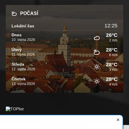
POČASÍ
12:25
Lokální čas
26°C
Dnes
10. srpna 2026
2 m/s
28°C
Úterý
11. srpna 2026
6 m/s
28°C
Středa
12. srpna 2026
3 m/s
28°C
Čtvrtek
13. srpna 2026
4 m/s
Email
Facebook
YouTube
Instagram