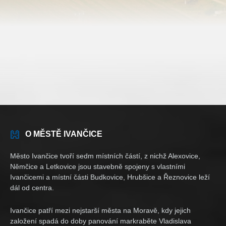
O MĚSTĚ IVANČICE
Město Ivančice tvoří sedm místních částí, z nichž Alexovice,
Němčice a Letkovice jsou stavebně spojeny s vlastními
Ivančicemi a místní části Budkovice, Hrubšice a Řeznovice leží
dál od centra.
Ivančice patří mezi nejstarší města na Moravě, kdy jejich
založení spadá do doby panování markraběte Vladislava