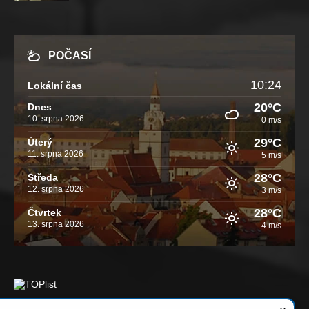
POČASÍ
10:24
Lokální čas
20°C
Dnes
10. srpna 2026
0 m/s
29°C
Úterý
11. srpna 2026
5 m/s
28°C
Středa
12. srpna 2026
3 m/s
28°C
Čtvrtek
13. srpna 2026
4 m/s