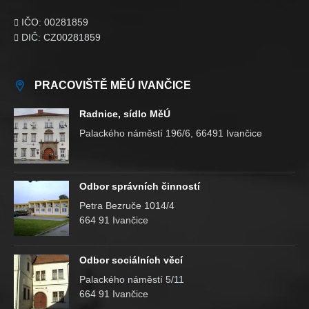
IČO: 00281859

DIČ: CZ00281859

PRACOVIŠTĚ MĚÚ IVANČICE
Radnice, sídlo MěÚ
Palackého náměstí 196/6, 66491 Ivančice
Odbor správních činností
Petra Bezruče 1014/4
664 91 Ivančice
Odbor sociálních věcí
Palackého náměstí 5/11
664 91 Ivančice