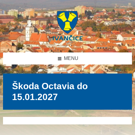
Přeskočit
Přeskočit
Přeskočit
na
na
na
obsah
levý
patičku
panel
MENU
Škoda Octavia do
15.01.2027