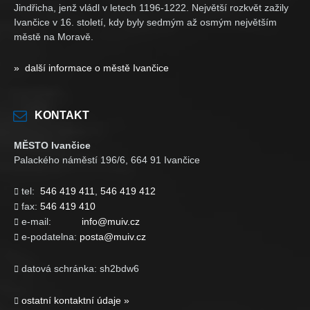
Jindřicha, jenž vládl v letech 1196-1222. Největší rozkvět zažily
Ivančice v 16. století, kdy byly sedmým až osmým největším
městě na Moravě.
» další informace o městě Ivančice
KONTAKT
MĚSTO Ivančice
Palackého náměstí 196/6, 664 91 Ivančice
tel:
546 419 411
,
546 419 412

fax:
546 419 410

e-mail:
info@muiv.cz

e-podatelna:
posta@muiv.cz

datová schránka: sh2bdw6

ostatní kontaktní údaje »
