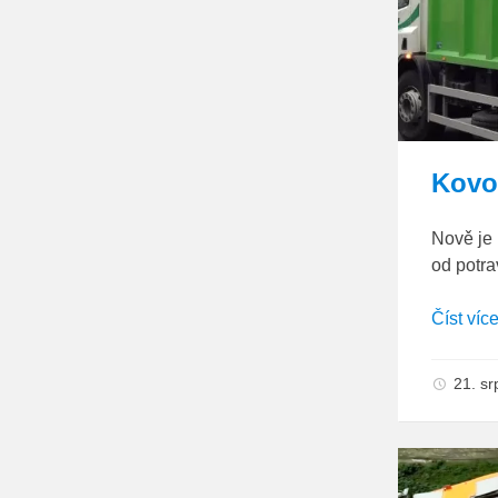
Kovo
Nově je 
od potra
Číst víc
21. s