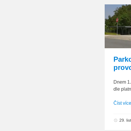
Park
prov
Dnem 1. 
dle plat
Číst víc
29. l