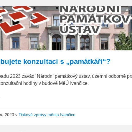
NPÚ
Brno
bujete konzultaci s „památkáři“?
opadu 2023 zavádí Národní památkový ústav, územní odborné pr
konzultační hodiny v budově MěÚ Ivančice.
e
jna 2023
v
Tiskové zprávy města Ivančice