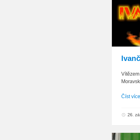
Ivanč
Vítězem 
Moravs
Číst víc
26. z