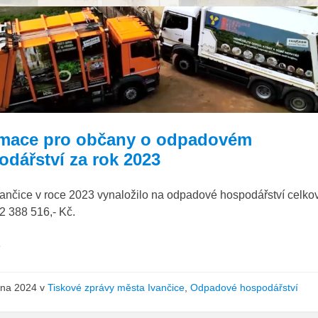
TSMI
svoz
kuka
odpad
rmace pro občany o odpadovém
odářství za rok 2023
vančice v roce 2023 vynaložilo na odpadové hospodářství celko
2 388 516,- Kč.
e
bna 2024
v
Tiskové zprávy města Ivančice
,
Odpadové hospodářství