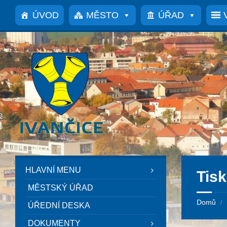
Přeskočit
Přeskočit
Přeskočit
Přeskočit
na
na
na
na
ÚVOD
MĚSTO
ÚŘAD
obsah
levý
pravý
patičku
panel
panel
HLAVNÍ MENU
Tis
MĚSTSKÝ ÚŘAD
Domů
/
ÚŘEDNÍ DESKA
DOKUMENTY