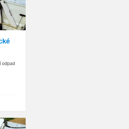
cké
ní odpad