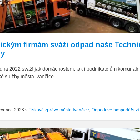
kuka
odpad
čickým firmám sváží odpad naše Techni
by
ledna 2022 sváží jak domácnostem, tak i podnikatelům komunál
é služby města Ivančice.
e
ervence 2023
v
Tiskové zprávy města Ivančice
,
Odpadové hospodářství
TSMI
svoz