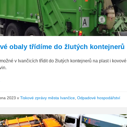
vé obaly třídíme do žlutých kontejnerů
možné v Ivančicích třídit do žlutých kontejnerů na plast i kovové
vin.
e
rpna 2023
v
Tiskové zprávy města Ivančice
,
Odpadové hospodářství
TSMI
svoz