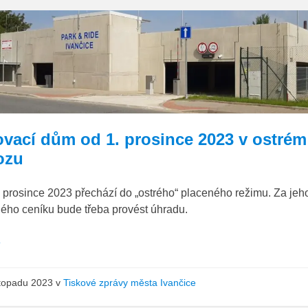
*
ovací dům od 1. prosince 2023 v ostrém
ozu
prosince 2023 přechází do „ostrého“ placeného režimu. Za jeho
ného ceníku bude třeba provést úhradu.
e
istopadu 2023
v
Tiskové zprávy města Ivančice