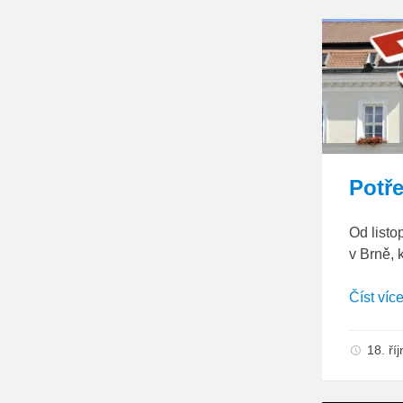
Potře
Od list
v Brně, 
Číst víc
18. ří