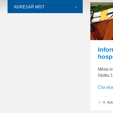
ADRESÁŘ MÍST
Info
hosp
Město I
částku 1
Číst víc
4. du