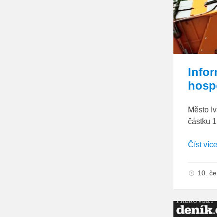
Info
hosp
Město I
částku 1
Číst víc
10. č