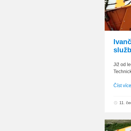
Ivan
služ
Již od 
Technick
Číst víc
11. č