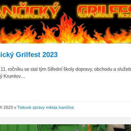
banner
Ivančický
grilfest
ický Grilfest 2023
11. ročníku se stal tým Střední školy dopravy, obchodu a služe
ký Krumlov…
e
áří 2023
v
Tiskové zprávy města Ivančice
popelari