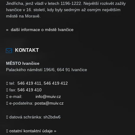
Jindřicha, jenž vládl v letech 1196-1222. Největší rozkvět zažily
Ivančice v 16. století, kdy byly sedmým až osmým největším
městě na Moravě.
» další informace o městě Ivančice
KONTAKT
MĚSTO Ivančice
Palackého náměstí 196/6, 664 91 Ivančice
tel:
546 419 411
,
546 419 412

fax:
546 419 410

e-mail:
info@muiv.cz

e-podatelna:
posta@muiv.cz

datová schránka: sh2bdw6

ostatní kontaktní údaje »
