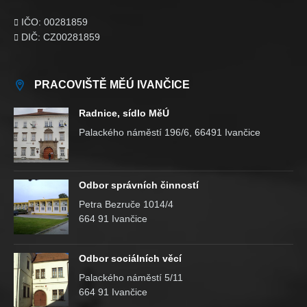
IČO: 00281859

DIČ: CZ00281859

PRACOVIŠTĚ MĚÚ IVANČICE
Radnice, sídlo MěÚ
Palackého náměstí 196/6, 66491 Ivančice
Odbor správních činností
Petra Bezruče 1014/4
664 91 Ivančice
Odbor sociálních věcí
Palackého náměstí 5/11
664 91 Ivančice