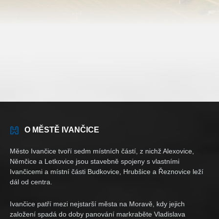
O MĚSTĚ IVANČICE
Město Ivančice tvoří sedm místních částí, z nichž Alexovice,
Němčice a Letkovice jsou stavebně spojeny s vlastními
Ivančicemi a místní části Budkovice, Hrubšice a Řeznovice leží
dál od centra.
Ivančice patří mezi nejstarší města na Moravě, kdy jejich
založení spadá do doby panování markraběte Vladislava