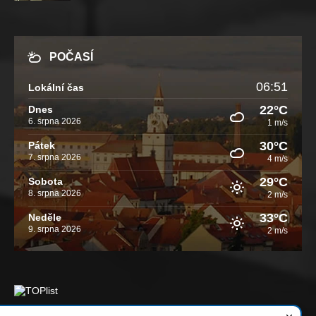
POČASÍ
06:51
Lokální čas
22°C
Dnes
6. srpna 2026
1 m/s
30°C
Pátek
7. srpna 2026
4 m/s
29°C
Sobota
8. srpna 2026
2 m/s
33°C
Neděle
9. srpna 2026
2 m/s