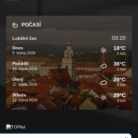
POČASÍ
03:20
Lokální čas
18°C
Dnes
9. srpna 2026
2 m/s
36°C
Pondělí
10. srpna 2026
3 m/s
29°C
Úterý
11. srpna 2026
4 m/s
29°C
Středa
12. srpna 2026
3 m/s