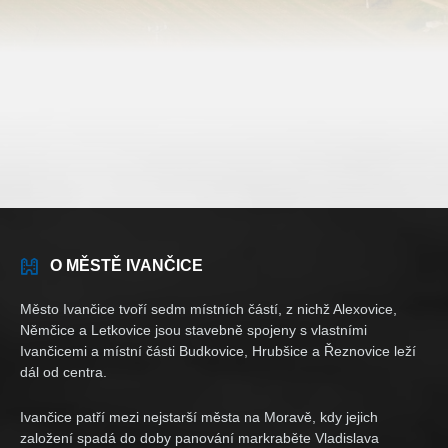
O MĚSTĚ IVANČICE
Město Ivančice tvoří sedm místních částí, z nichž Alexovice,
Němčice a Letkovice jsou stavebně spojeny s vlastními
Ivančicemi a místní části Budkovice, Hrubšice a Řeznovice leží
dál od centra.
Ivančice patří mezi nejstarší města na Moravě, kdy jejich
založení spadá do doby panování markraběte Vladislava