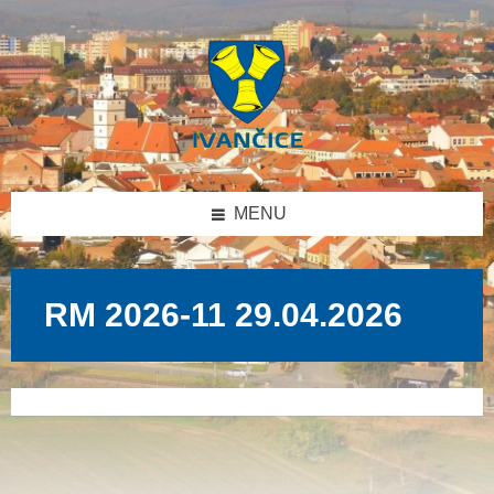
Přeskočit
Přeskočit
Přeskočit
na
na
na
obsah
levý
patičku
panel
MENU
RM 2026-11 29.04.2026