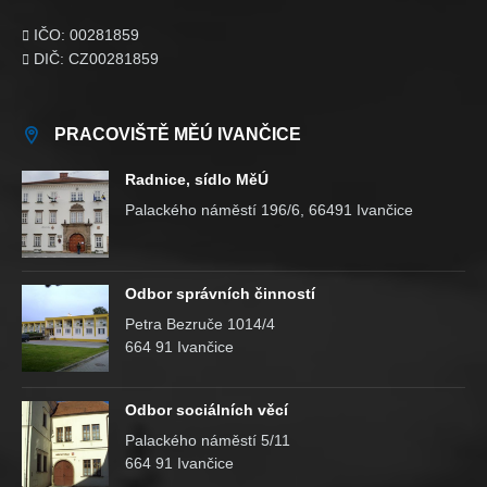
IČO: 00281859

DIČ: CZ00281859

PRACOVIŠTĚ MĚÚ IVANČICE
Radnice, sídlo MěÚ
Palackého náměstí 196/6, 66491 Ivančice
Odbor správních činností
Petra Bezruče 1014/4
664 91 Ivančice
Odbor sociálních věcí
Palackého náměstí 5/11
664 91 Ivančice