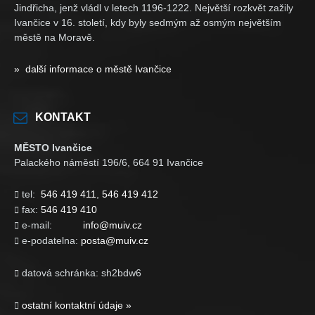
Jindřicha, jenž vládl v letech 1196-1222. Největší rozkvět zažily
Ivančice v 16. století, kdy byly sedmým až osmým největším
městě na Moravě.
» další informace o městě Ivančice
KONTAKT
MĚSTO Ivančice
Palackého náměstí 196/6, 664 91 Ivančice
tel:
546 419 411
,
546 419 412

fax:
546 419 410

e-mail:
info@muiv.cz

e-podatelna:
posta@muiv.cz

datová schránka: sh2bdw6

ostatní kontaktní údaje »
