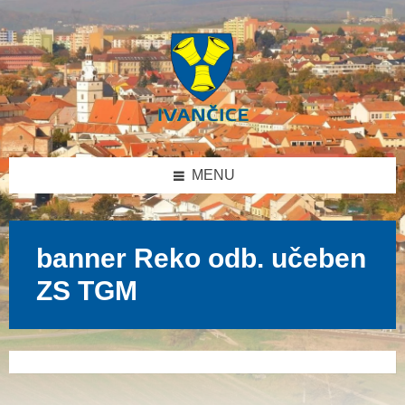
Přeskočit
Přeskočit
Přeskočit
na
na
na
obsah
levý
patičku
panel
MENU
banner Reko odb. učeben
ZS TGM