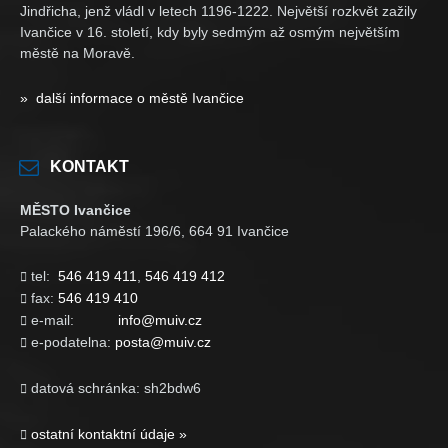
Jindřicha, jenž vládl v letech 1196-1222. Největší rozkvět zažily
Ivančice v 16. století, kdy byly sedmým až osmým největším
městě na Moravě.
» další informace o městě Ivančice
KONTAKT
MĚSTO Ivančice
Palackého náměstí 196/6, 664 91 Ivančice
tel:
546 419 411
,
546 419 412

fax:
546 419 410

e-mail:
info@muiv.cz

e-podatelna:
posta@muiv.cz

datová schránka: sh2bdw6

ostatní kontaktní údaje »
