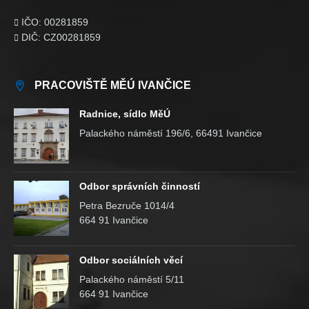
IČO: 00281859

DIČ: CZ00281859

PRACOVIŠTĚ MĚÚ IVANČICE
Radnice, sídlo MěÚ
Palackého náměstí 196/6, 66491 Ivančice
Odbor správních činností
Petra Bezruče 1014/4
664 91 Ivančice
Odbor sociálních věcí
Palackého náměstí 5/11
664 91 Ivančice