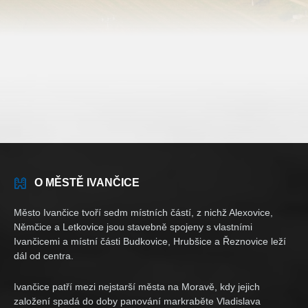
O MĚSTĚ IVANČICE
Město Ivančice tvoří sedm místních částí, z nichž Alexovice,
Němčice a Letkovice jsou stavebně spojeny s vlastními
Ivančicemi a místní části Budkovice, Hrubšice a Řeznovice leží
dál od centra.
Ivančice patří mezi nejstarší města na Moravě, kdy jejich
založení spadá do doby panování markraběte Vladislava