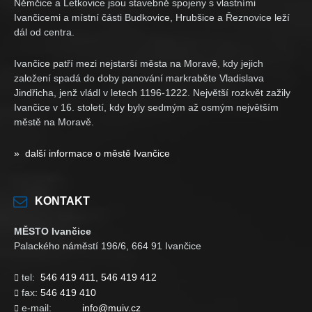
Němčice a Letkovice jsou stavebně spojeny s vlastními
Ivančicemi a místní části Budkovice, Hrubšice a Řeznovice leží
dál od centra.
Ivančice patří mezi nejstarší města na Moravě, kdy jejich
založení spadá do doby panování markraběte Vladislava
Jindřicha, jenž vládl v letech 1196-1222. Největší rozkvět zažily
Ivančice v 16. století, kdy byly sedmým až osmým největším
městě na Moravě.
» další informace o městě Ivančice
KONTAKT
MĚSTO Ivančice
Palackého náměstí 196/6, 664 91 Ivančice
tel:
546 419 411
,
546 419 412

fax:
546 419 410

e-mail:
info@muiv.cz
