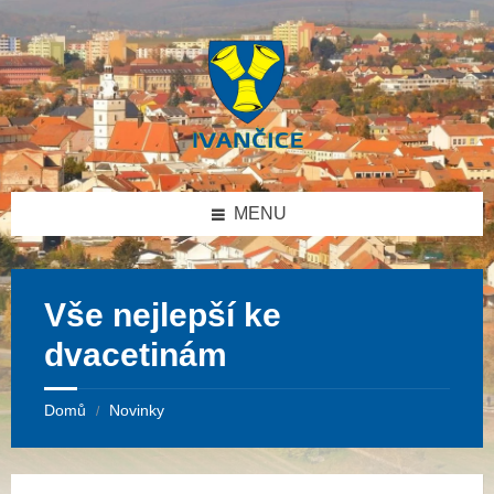
Přeskočit
Přeskočit
Přeskočit
na
na
na
obsah
levý
patičku
panel
MENU
Vše nejlepší ke
dvacetinám
Domů
Novinky
/