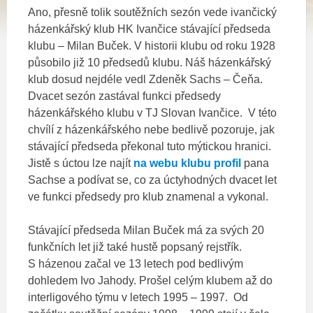
Ano, přesně tolik soutěžních sezón vede ivančický
házenkářský klub HK Ivančice stávající předseda
klubu – Milan Buček.
V historii klubu od roku 1928
působilo již 10 předsedů klubu. Náš házenkářský
klub dosud nejdéle vedl Zdeněk Sachs – Čeňa.
Dvacet sezón zastával funkci předsedy
házenkářského klubu v TJ Slovan Ivančice. V této
chvílí z házenkářského nebe bedlivě pozoruje, jak
stávající předseda překonal tuto mýtickou hranici.
Jistě s úctou lze najít
na webu klubu profil
pana
Sachse a podívat se, co za úctyhodných dvacet let
ve funkci předsedy pro klub znamenal a vykonal.
Stávající předseda Milan Buček má za svých 20
funkčních let již také hustě popsaný rejstřík.
S házenou začal ve 13 letech pod bedlivým
dohledem Ivo Jahody. Prošel celým klubem až do
interligového týmu v letech 1995 – 1997. Od