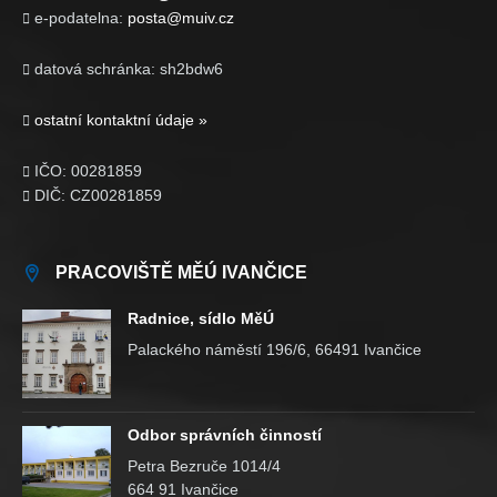
e-podatelna:
posta@muiv.cz

datová schránka: sh2bdw6

ostatní kontaktní údaje »

IČO: 00281859

DIČ: CZ00281859

PRACOVIŠTĚ MĚÚ IVANČICE
Radnice, sídlo MěÚ
Palackého náměstí 196/6, 66491 Ivančice
Odbor správních činností
Petra Bezruče 1014/4
664 91 Ivančice