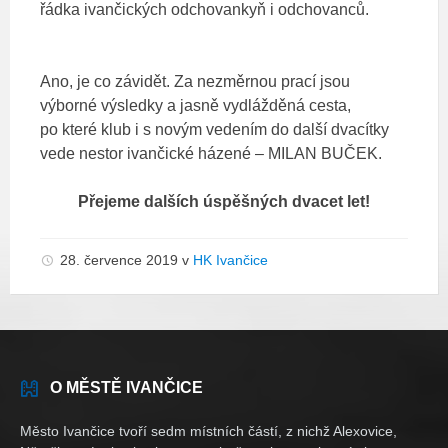
řádka ivančických odchovankyň i odchovanců.
Ano, je co závidět. Za nezměrnou prací jsou
výborné výsledky a jasně vydlážděná cesta,
po které klub i s novým vedením do další dvacítky
vede nestor ivančické házené – MILAN BUČEK.
Přejeme dalších úspěšných dvacet let!
28. července 2019
v
HK Ivančice
O MĚSTĚ IVANČICE
Město Ivančice tvoří sedm místních částí, z nichž Alexovice,