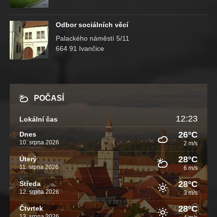
Odbor sociálních věcí
Palackého náměstí 5/11
664 91 Ivančice
POČASÍ
12:23
Lokální čas
26°C
Dnes
10. srpna 2026
2 m/s
28°C
Úterý
11. srpna 2026
6 m/s
28°C
Středa
12. srpna 2026
3 m/s
28°C
Čtvrtek
13. srpna 2026