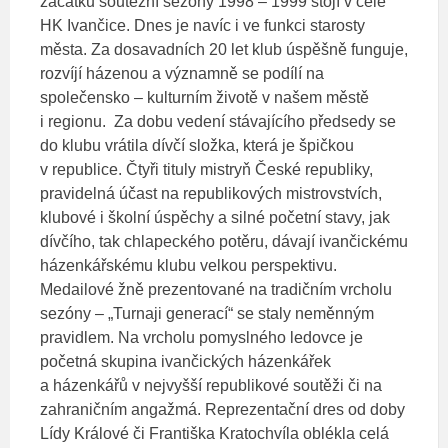
začátku soutěžní sezóny 1998 – 1999 stojí v čele
HK Ivančice. Dnes je navíc i ve funkci starosty
města. Za dosavadních 20 let klub úspěšně funguje,
rozvíjí házenou a významně se podílí na
společensko – kulturním životě v našem městě
i regionu. Za dobu vedení stávajícího předsedy se
do klubu vrátila dívčí složka, která je špičkou
v republice. Čtyři tituly mistryň České republiky,
pravidelná účast na republikových mistrovstvích,
klubové i školní úspěchy a silné početní stavy, jak
dívčího, tak chlapeckého potěru, dávají ivančickému
házenkářskému klubu velkou perspektivu.
Medailové žně prezentované na tradičním vrcholu
sezóny – „Turnaji generací“ se staly neměnným
pravidlem. Na vrcholu pomyslného ledovce je
početná skupina ivančických házenkářek
a házenkářů v nejvyšší republikové soutěži či na
zahraničním angažmá. Reprezentační dres od doby
Lídy Králové či Františka Kratochvíla oblékla celá