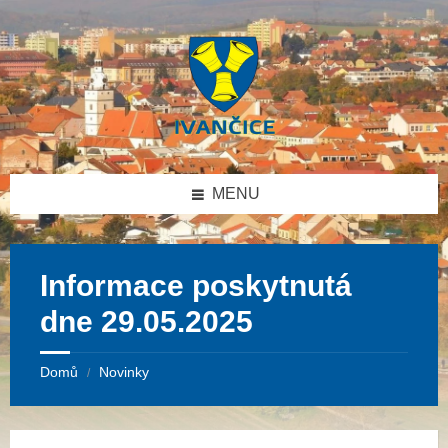
Přeskočit
Přeskočit
Přeskočit
na
na
na
obsah
levý
patičku
panel
MENU
Informace poskytnutá
dne 29.05.2025
Domů
Novinky
/