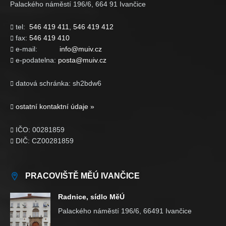
Palackého náměstí 196/6, 664 91 Ivančice
tel:
546 419 411
,
546 419 412

fax:
546 419 410

e-mail:
info@muiv.cz

e-podatelna:
posta@muiv.cz

datová schránka: sh2bdw6

ostatní kontaktní údaje »

IČO: 00281859

DIČ: CZ00281859

PRACOVIŠTĚ MĚÚ IVANČICE
Radnice, sídlo MěÚ
Palackého náměstí 196/6, 66491 Ivančice