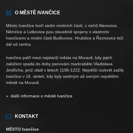
O MĚSTĚ IVANČICE
Město Ivančice tvoří sedm místních částí, z nichž Alexovice,
Němčice a Letkovice jsou stavebně spojeny s vlastními
Ivančicemi a místní části Budkovice, Hrubšice a Řeznovice leží
dál od centra.
Ivančice patří mezi nejstarší města na Moravě, kdy jejich
založení spadá do doby panování markraběte Vladislava
Jindřicha, jenž vládl v letech 1196-1222. Největší rozkvět zažily
Ivančice v 16. století, kdy byly sedmým až osmým největším
městě na Moravě.
» další informace o městě Ivančice
KONTAKT
MĚSTO Ivančice