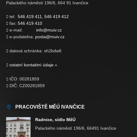
Palackého náměstí 196/6, 664 91 Ivančice
tel:
546 419 411
,
546 419 412

fax:
546 419 410

e-mail:
info@muiv.cz

e-podatelna:
posta@muiv.cz

datová schránka: sh2bdw6

ostatní kontaktní údaje »

IČO: 00281859

DIČ: CZ00281859

PRACOVIŠTĚ MĚÚ IVANČICE
Radnice, sídlo MěÚ
Palackého náměstí 196/6, 66491 Ivančice