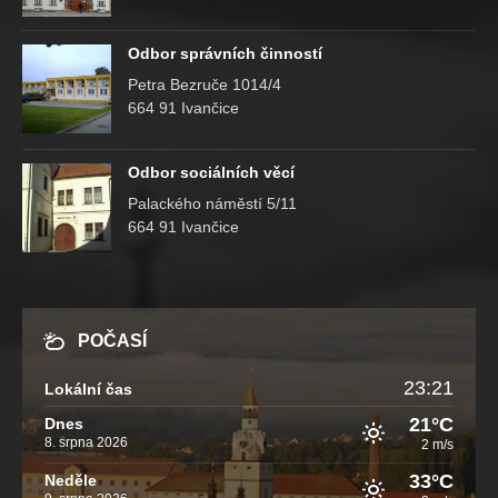
Odbor správních činností
Petra Bezruče 1014/4
664 91 Ivančice
Odbor sociálních věcí
Palackého náměstí 5/11
664 91 Ivančice
POČASÍ
23:21
Lokální čas
21°C
Dnes
8. srpna 2026
2 m/s
33°C
Neděle