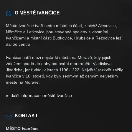
O MĚSTĚ IVANČICE
Město Ivančice tvoří sedm místních částí, z nichž Alexovice,
Němčice a Letkovice jsou stavebně spojeny s vlastními
Ivančicemi a místní části Budkovice, Hrubšice a Řeznovice leží
dál od centra.
Ivančice patří mezi nejstarší města na Moravě, kdy jejich
založení spadá do doby panování markraběte Vladislava
Jindřicha, jenž vládl v letech 1196-1222. Největší rozkvět zažily
Ivančice v 16. století, kdy byly sedmým až osmým největším
městě na Moravě.
» další informace o městě Ivančice
KONTAKT
MĚSTO Ivančice