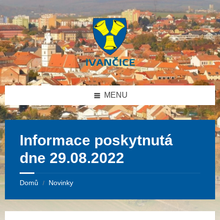
Přeskočit
Přeskočit
Přeskočit
na
na
na
obsah
levý
patičku
panel
MENU
Informace poskytnutá
dne 29.08.2022
Domů
Novinky
/