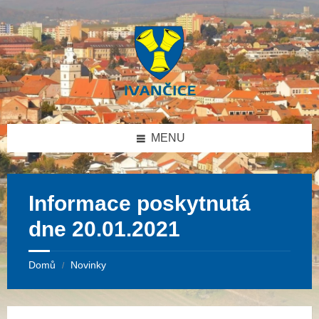
Přeskočit
Přeskočit
Přeskočit
na
na
na
obsah
levý
patičku
panel
MENU
Informace poskytnutá
dne 20.01.2021
Domů
Novinky
/