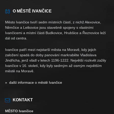
O MĚSTĚ IVANČICE
Město Ivančice tvoří sedm místních částí, z nichž Alexovice,
Němčice a Letkovice jsou stavebně spojeny s vlastními
Ivančicemi a místní části Budkovice, Hrubšice a Řeznovice leží
dál od centra.
Ivančice patří mezi nejstarší města na Moravě, kdy jejich
založení spadá do doby panování markraběte Vladislava
Jindřicha, jenž vládl v letech 1196-1222. Největší rozkvět zažily
Ivančice v 16. století, kdy byly sedmým až osmým největším
městě na Moravě.
» další informace o městě Ivančice
KONTAKT
MĚSTO Ivančice