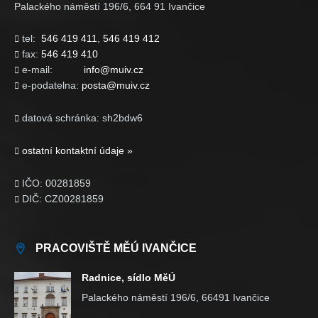
Palackého náměstí 196/6, 664 91 Ivančice
tel:
546 419 411
,
546 419 412

fax:
546 419 410

e-mail:
info@muiv.cz

e-podatelna:
posta@muiv.cz

datová schránka: sh2bdw6

ostatní kontaktní údaje »

IČO: 00281859

DIČ: CZ00281859

PRACOVIŠTĚ MĚÚ IVANČICE
Radnice, sídlo MěÚ
Palackého náměstí 196/6, 66491 Ivančice